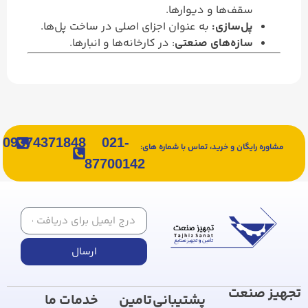
سقف‌ها و دیوارها.
پل‌سازی:
به عنوان اجزای اصلی در ساخت پل‌ها.
سازه‌های صنعتی
: در کارخانه‌ها و انبارها.
09374371848
021-
مشاوره رایگان و خرید، تماس با شماره های:
87700142
ارسال
تجهیز صنعت
پشتیبانی
تامین
خدمات ما