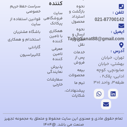
کننده
نحوه
سیاست حفظ حریم
بازگشت و
خصوصی
تلفن :
سایت
استرداد
فروشگاهی
قوانین استفاده از
021-87700142
محصول
پیکاتک
سایت
نحوه
همکاری
ایمیل :
باشگاه مشتریان
ارسال و
با تامین
TajhizSanat88@gmail.com
حمل و
استخدام و همکاری
کننده
نقل
گارانتی
معرفی
آدرس :
خدمات
تامین
کالیبراسیون
تهران، خیابان
پس از
کننده
فروش
بهشتی، خیابان
پذیرش
صابونچی، کوچه
بیمه
نمایندگی
محصولات
ادایی، پلاک2 ،
سفارشات
طبقه3، واحد 301
تیم ما
خارجی
پیشنهادات،
شکایات
تمام حقوق مادی و معنوی این سایت محفوظ و متعلق به مجموعه تجهیز
صنعت می باشد. @1404