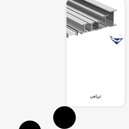
تیرآهن