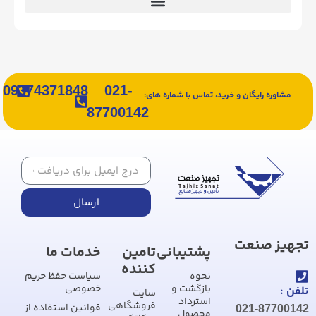
09374371848
021-
مشاوره رایگان و خرید، تماس با شماره های:
87700142
ارسال
تجهیز صنعت
پشتیبانی
تامین
خدمات ما
کننده
نحوه
سیاست حفظ حریم
بازگشت و
خصوصی
تلفن :
سایت
استرداد
فروشگاهی
قوانین استفاده از
021-87700142
محصول