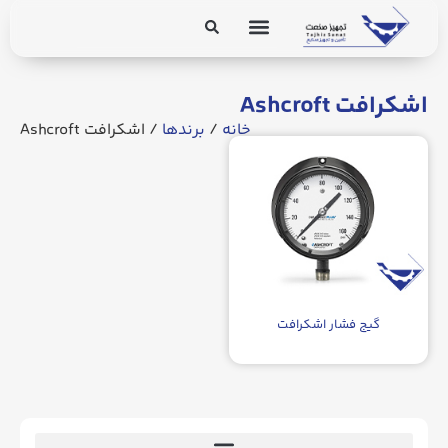
برق و ابزار دقیق
تجهیزات پایپینگ
اشکرافت Ashcroft
خانه
/
برندها
/ اشکرافت Ashcroft
گیج فشار اشکرافت