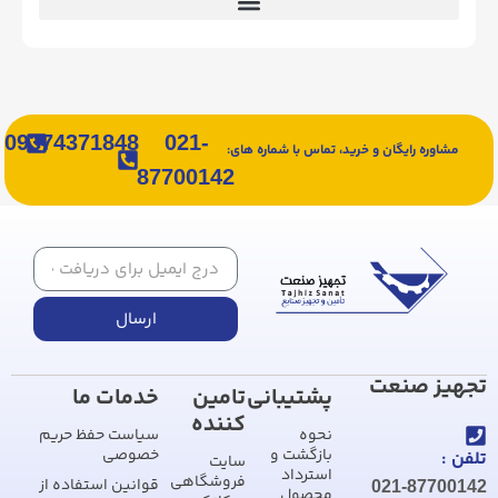
09374371848
021-
مشاوره رایگان و خرید، تماس با شماره های:
87700142
ارسال
تجهیز صنعت
پشتیبانی
تامین
خدمات ما
کننده
نحوه
سیاست حفظ حریم
بازگشت و
خصوصی
تلفن :
سایت
استرداد
فروشگاهی
قوانین استفاده از
021-87700142
محصول