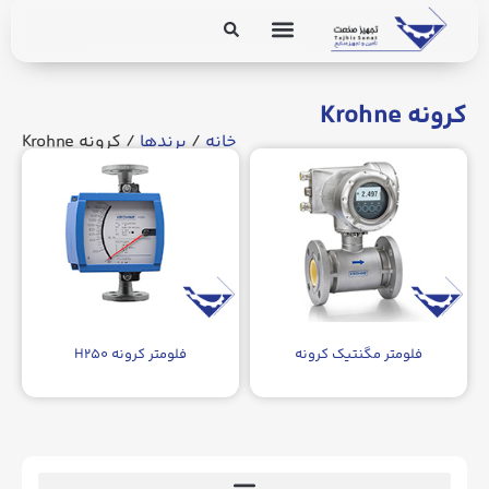
برق و ابزار دقیق
تجهیزات پایپینگ
کرونه Krohne
خانه
/
برندها
/ کرونه Krohne
فلومتر مگنتیک کرونه
فلومتر کرونه H۲۵۰