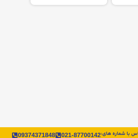
اس با شماره های:
09374371848
021-87700142