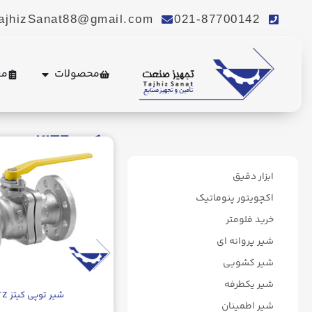
ajhizSanat88@gmail.com
021-87700142
محصولات
مع
کیتز KITZ
ابزار دقیق
اکچویتور پنوماتیک
خرید فلومتر
شیر پروانه ای
شیر کشویی
شیر یکطرفه
شیر توپی کیتز KITZ
شیر اطمینان