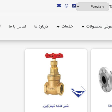
T
رفی محصولات
خدمات
درباره ما
تماس با ما
ث
شير فلكه كيتز ژاپن