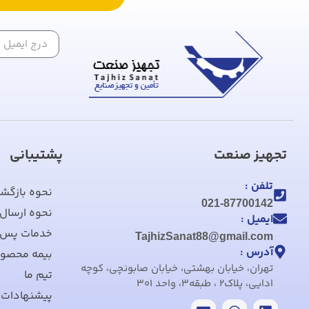
تجهیز صنعت
پشتیبانی
تلفن :
نحوه بازگش
021-87700142
نحوه ارسال
ایمیل :
خدمات پس 
TajhizSanat88@gmail.com
آدرس :
بیمه محصول
تهران، خیابان بهشتی، خیابان صابونچی، کوچه
تیم ما
ادایی، پلاک2 ، طبقه3، واحد 301
پیشنهادات،