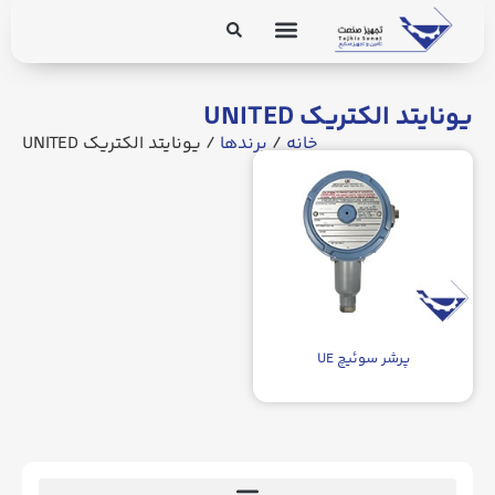
برق و ابزار دقیق
تجهیزات پایپینگ
یونایتد الکتریک UNITED
خانه
/
برندها
/ یونایتد الکتریک UNITED
پرشر سوئیچ UE