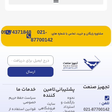
09374371848
021-
مشاوره رایگان و خرید، تماس با شماره های:
87700142
ارسال
تجهیز صنعت
پشتیبانی
تامین
خدمات ما
کننده
نحوه
سیاست حفظ حریم
بازگشت و
خصوصی
تلفن :
سایت
استرداد
فروشگاهی
قوانین استفاده از
021-87700142
محصول