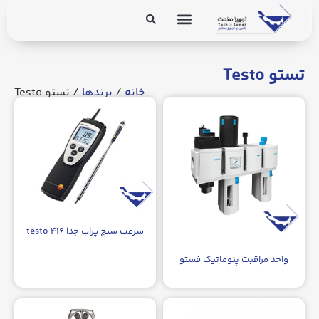
برق و ابزار دقیق
تجهیزات پایپینگ
تستو Testo
خانه
/
برندها
/ تستو Testo
سرعت سنج پراب جدا testo ۴۱۶
واحد مراقبت پنوماتیک فستو