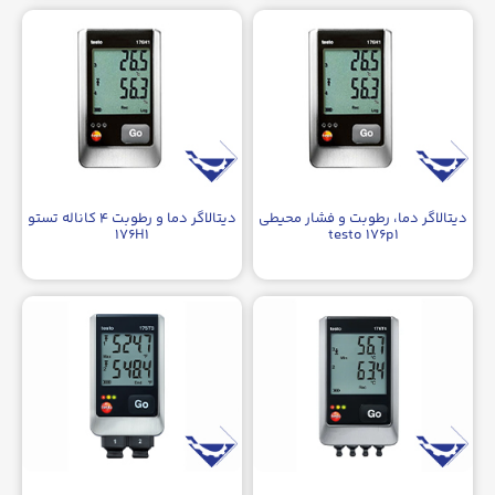
دیتالاگر دما، رطوبت و فشار محیطی
دیتالاگر دما و رطوبت ۴ کاناله تستو
۱۷۶H۱
testo ۱۷۶p۱