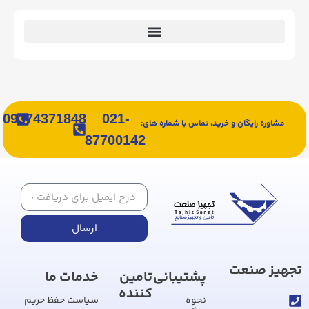
09374371848
021-
مشاوره رایگان و خرید، تماس با شماره های:
87700142
ارسال
تجهیز صنعت
پشتیبانی
تامین
خدمات ما
کننده
نحوه
سیاست حفظ حریم