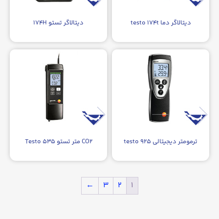
دیتالاگر دما testo ۱۷۴t
دیتالاگر تستو ۱۷۴H
ترمومتر دیجیتالی testo ۹۲۵
CO۲ متر تستو Testo ۵۳۵
←
۳
۲
۱