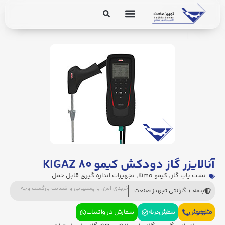
برق و ابزار دقیق
تجهیزات پایپینگ
آنالایزر گاز دودکش کیمو KIGAZ ۸۰
نشت یاب گاز
,
کیمو Kimo
,
تجهیزات اندازه گیری قابل حمل
خریدی امن، با پشتیبانی و ضمانت بازگشت وجه
بیمه + گارانتی تجهیز صنعت
مشاوره فروش
سفارش در بله
سفارش در واتساپ