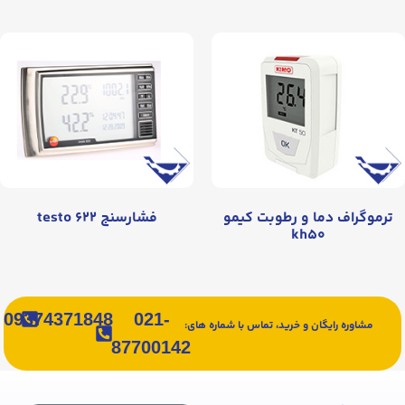
ترموگراف دما و رطوبت کیمو
فشارسنج testo ۶۲۲
kh۵۰
09374371848
021-
مشاوره رایگان و خرید، تماس با شماره های:
87700142