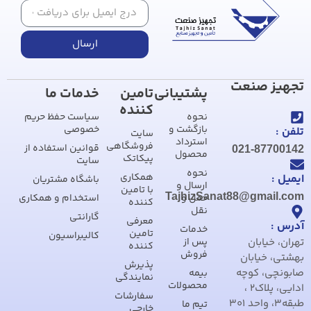
ارسال
تجهیز صنعت
پشتیبانی
تامین
خدمات ما
کننده
نحوه
سیاست حفظ حریم
بازگشت و
خصوصی
تلفن :
سایت
استرداد
فروشگاهی
قوانین استفاده از
021-87700142
محصول
پیکاتک
سایت
نحوه
همکاری
ایمیل :
باشگاه مشتریان
ارسال و
با تامین
TajhizSanat88@gmail.com
حمل و
استخدام و همکاری
کننده
نقل
گارانتی
معرفی
آدرس :
خدمات
تامین
کالیبراسیون
تهران، خیابان
پس از
کننده
فروش
بهشتی، خیابان
پذیرش
صابونچی، کوچه
بیمه
نمایندگی
محصولات
ادایی، پلاک2 ،
سفارشات
طبقه3، واحد 301
تیم ما
خارجی