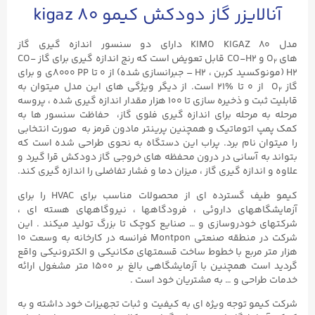
آنالایزر گاز دودکش کیمو kigaz ۸۰
مدل
KIMO KIGAZ 80
دارای دو سنسور اندازه گیری گاز
های
O
و
CO-H2
قابل تعویض است که رنج اندازه گیری برای گاز
CO-
2
H2
(مونوکسید کربن ،
H2
– جبرانسازی شده) از ۰ تا
8000 PP
ی و برای
گاز
O
از ۰ تا %۲۱ است. از دیگر ویژگی های این مدل میتوان به
2
قابلیت ثبت و ذخیره سازی تا ۱۰۰ هزار مقدار اندازه گیری شده ، پروسه
مرحله به مرحله برای اندازه گیری فلوی گاز، حفاظت سنسور ها به
کمک پمپ اتوماتیک و همچنین پرینتر مادون قرمز به صورت انتخابی
را میتوان نام برد. پراب این دستگاه به نحوی طراحی شده است که
بتواند به آسانی در درون محفظه های خروجی گاز دودکش قرا گیرد و
علاوه و اندازه گیری گاز ، میزان دما و فشار تفاضلی را اندازه گیری کند.
کیمو طیف گسترده ای از محصولات مناسب برای HVAC‌ را برای
آزمایشگاههای داروئی ، فرودگاهها ، نیروگاههای هسته ای ،
شرکتهای خودروسازی و … صنایع کوچک تا بزرگ تولید میکند . این
شرکت در منطقه صنعتی Montpon فرانسه در کارخانه به وسعت ۱۰
هزار متر مربع با خطوط ساخت قسمتهای مکانیکی و الکترونیکی واقع
گردید است همچنین با آزمایشگاهی بالغ بر ۱۵۰۰ متر مشغول ارائه
خدمات طراحی و … به مشتریان خود است .
شرکت کیمو توجه ویژه ای به کیفیت و ثبات تجهیزات خود داشته و به