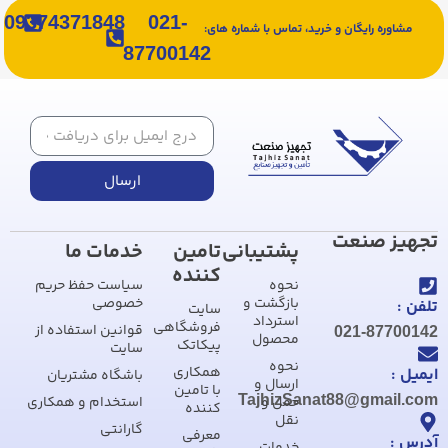
09374371848
021-
مشاوره رایگان و خرید، تماس با شماره های:
87700142
ارسال
تجهیز صنعت
پشتیبانی
تامین
خدمات ما
کننده
نحوه
سیاست حفظ حریم
بازگشت و
خصوصی
تلفن :
سایت
استرداد
فروشگاهی
قوانین استفاده از
021-87700142
محصول
پیکاتک
سایت
نحوه
همکاری
ایمیل :
باشگاه مشتریان
ارسال و
با تامین
TajhizSanat88@gmail.com
حمل و
استخدام و همکاری
کننده
نقل
گارانتی
معرفی
آدرس :