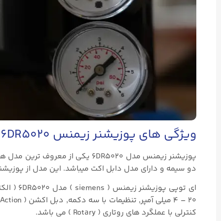
ویژگی های پوزیشنر زیمنس 6DR5020
دو سیمه و دارای مدل دابل اکت میباشد. این مدل از پوزیشنر 
ای توپی پ
کنترلی با عملگرد های روتاری ( Rotary ) می باشد.