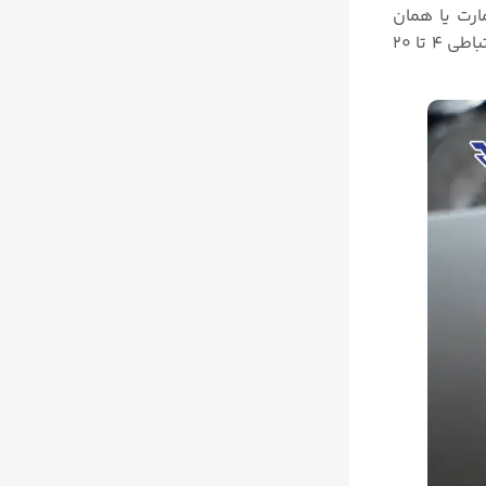
ارت یا همان
هوشمند میباشد. ای تو پی پوزیشنر زیمنس مدل 6DR5020 یکی از معروف ترین مدل های پوزیشنر میباشد که دارای پروتکل ارتباطی ۴ تا ۲۰