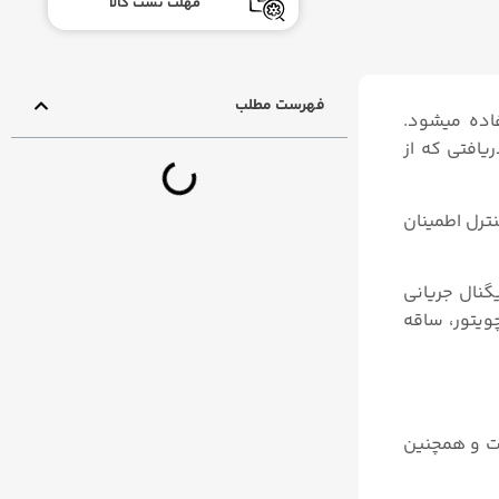
مهلت تست کالا
فهرست مطلب
عملگر یا ACTUATOR در کنترل ولو استفاده میشود.
یافتی که از
ترل اطمینان
ل سیگنال جریانی
ویتور، ساقه
خت و همچنین