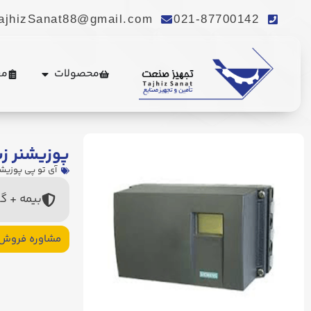
ajhizSanat88@gmail.com
021-87700142
محصولات
مع
پوزیشنر زیمن
آی تو پی پوزیشنر (
بیمه + گ
مشاوره فروش