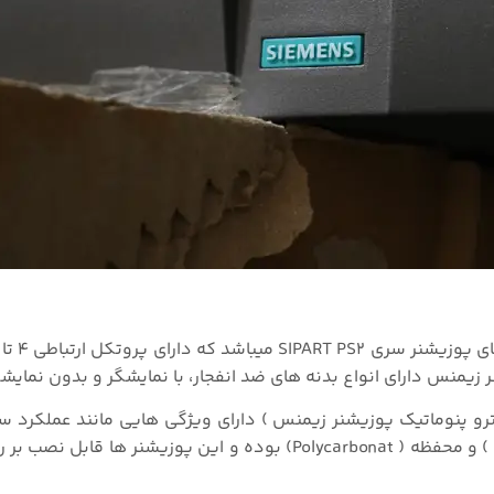
زیمنس دارای انواع بدنه های ضد انفجار، با نمایشگر و بدون نمایشگ
وزیشنر زیمنس ( siemens ) مدل 6DR5020 ( الکترو پنوماتيک پوزيشنر زيمنس ) دارای ویژگی هایی مانند ع
۲۰ – ۴ میلی آمپر, تنظیمات با سه دکمه, دبل اکشن ( Action ) و محفظه ( Polycarbonat) بوده و این پوز