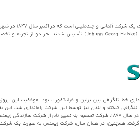
، که به آلمانی با نام Siemens شناخته می‌شود،
ورنر زیمنس (Werner Siemens) و یوهان گیورگ هالسکه (Johann Georg Halske) تأسیس شدند. هر
اندازی خط تلگرافی بین برلین و فرانکفورت بود. موفقیت این پروژ
لگرافی کلکته و لندن نیز توسط این شرکت راه‌اندازی شد. این به‌
موفق و پرافتخار برای شرکت زیمنس در نظر گرفته می‌شود. در سال ۱۸۹۷، شرکت تصمیم به تغییر نام از شرکت
Bauanstalt von Siemens & Halsk) به اس اند اچ (S&H) گرفت. همچنین، در همان سال، شرکت زیمنس به صورت