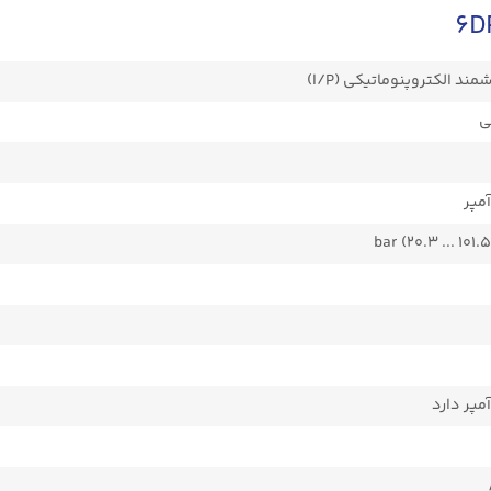
د الکتروپنوماتیکی (I/P)
ی