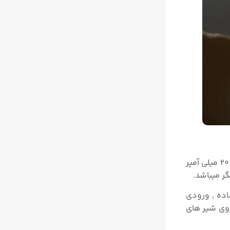
پوزیشنر زیمنس مدل 6DR5020 یکی از معروف ترین مدل های پوزیشنر سری SIPART PS2 میباشد که دارای پروتکل ارتباطی ۴ تا ۲۰ میلی آمپر
ر میباشد.
ملکرد ساده , ورودی
یشنر ها قابل نصب بر روی شیر های