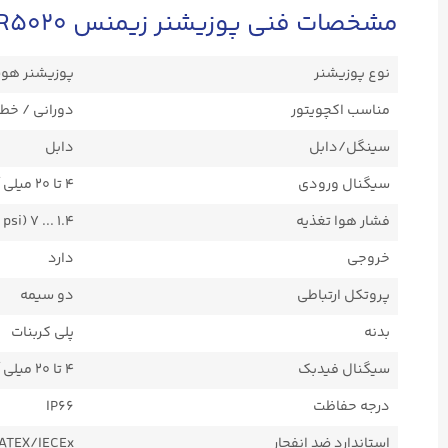
مشخصات فنی پوزیشنر زیمنس 6DR5020
نوع پوزیشنر
پوزیشنر هوشمن
مناسب اکچویتور
دورانی / خط
سینگل/دابل
دابل
سیگنال ورودی
۴ تا ۲۰ میلی آمپر
فشار هوا تغذیه
1.4 ... 7 bar (20.3 ... 101.5 psi)
خروجی
دارد
پروتکل ارتباطی
دو سیمه
بدنه
پلی کربنات
سیگنال فیدبک
۴ تا ۲۰ میلی آمپر دارد
درجه حفاظت
IP66
استاندارد ضد انفجار
ATEX/IECEx