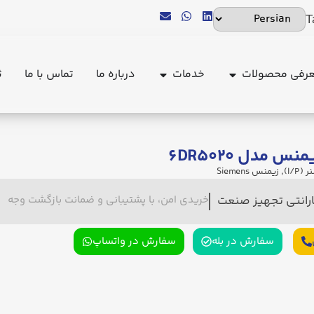
T
رفی محصولات
خدمات
درباره ما
تماس با ما
ث
س مدل ۶DR۵۰۲۰
I/P)
,
زیمنس Siemens
ارانتی تجهیز صنعت
خریدی امن، با پشتیبانی و ضمانت بازگشت وجه
سفارش در بله
سفارش در واتساپ