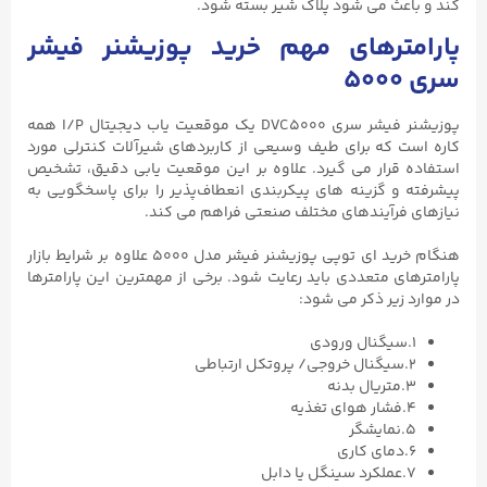
کند و باعث می شود پلاگ شیر بسته شود.
پارامترهای مهم خرید پوزیشنر فیشر
سری ۵۰۰۰
پوزیشنر فیشر سری DVC5000 یک موقعیت یاب دیجیتال I/P همه
کاره است که برای طیف وسیعی از کاربردهای شیرآلات کنترلی مورد
استفاده قرار می گیرد. علاوه بر این موقعیت‌ یابی دقیق، تشخیص
پیشرفته و گزینه‌ های پیکربندی انعطاف‌پذیر را برای پاسخگویی به
نیازهای فرآیندهای مختلف صنعتی فراهم می‌ کند.
هنگام خرید ای توپی پوزیشنر فیشر مدل ۵۰۰۰ علاوه بر شرایط بازار
پارامترهای متعددی باید رعایت شود. برخی از مهمترین این پارامترها
در موارد زیر ذکر می شود:
۱.سیگنال ورودی
۲.سیگنال خروجی/ پروتکل ارتباطی
۳.متریال بدنه
۴.فشار هوای تغذیه
۵.نمایشگر
۶.دمای کاری
۷.عملکرد سینگل یا دابل