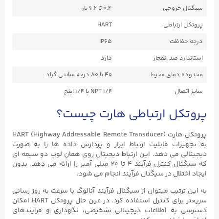
سیگنال خروجی
۰.۴ تا ۶.۲ بار
پروتکل ارتباطی
HART
درجه حفاظت
IP65
استاندارد ضد انفجار
دارد
محدوده دمای محیط
۴۰ تا ۸۰ درجه سانتی گراد
سایز اتصال
۱/۴ NPT یا ۱/۴ اینچ
پروتکل ارتباطی هارت چیست؟
پروتکل هارت HART (Highway Addressable Remote Transducer)
به تجهیزات قابلیت ارتباط ابزار و پردازش داده ها را به صورت
دیجیتالی می دهد. این ارتباط دیجیتال روی همان لوپ دو سیمه ای
که سیگنال کنترل فرآیند ۴ تا ۲۰ میلی آمپر را ارائه می دهد. بدون
ایجاد اختلال در سیگنال فرآیند انجام می شود.
به این ترتیب میتوان از سیگنال فرآیند آنالوگ با سرعت به روز رسانی
سریعتر برای کنترل استفاده کرد. در عین حال پروتکل HART امکان
دسترسی به اطلاعات دیجیتالی تشخیصی، نگهداری و فرآیندهای