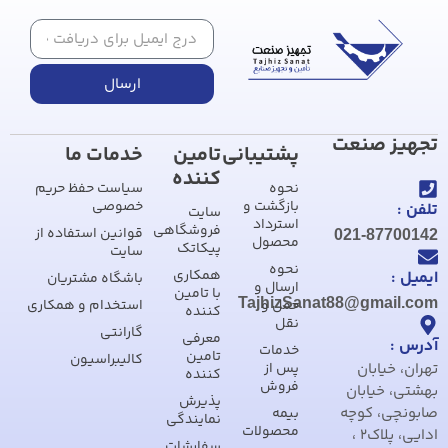
ارسال
تجهیز صنعت
پشتیبانی
تامین
خدمات ما
کننده
نحوه
سیاست حفظ حریم
بازگشت و
خصوصی
تلفن :
سایت
استرداد
فروشگاهی
قوانین استفاده از
021-87700142
محصول
پیکاتک
سایت
نحوه
همکاری
ایمیل :
باشگاه مشتریان
ارسال و
با تامین
TajhizSanat88@gmail.com
حمل و
استخدام و همکاری
کننده
نقل
گارانتی
معرفی
آدرس :
خدمات
تامین
کالیبراسیون
تهران، خیابان
پس از
کننده
فروش
بهشتی، خیابان
پذیرش
صابونچی، کوچه
بیمه
نمایندگی
محصولات
ادایی، پلاک2 ،
سفارشات