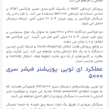
اضافی را فراهم می کند.
پروتکل ارتباطی HART از تکنیک کلیدسازی تغییر فرکانس (FSK) بر
اساس استاندارد ارتباطی Bell ۲۰۲ استفاده می کند. با قرار دادن یک
سیگنال فرکانس بر روی جریان ۴ تا ۲۰ میلی آمپر، ارتباط دیجیتال
حاصل می شود.
دو فرکانس جداگانه ۱۲۰۰ و ۲۲۰۰ هرتز به عنوان یک موج سینوسی بر
روی لوپ جریان ۴ تا ۲۰ میلی آمپر قرار می گیرند. این فرکانس ها
ارقام ۱ و ۰ را نشان می دهند.
در واقع پروتکل هارت امکان (multi dropping) و شبکه کردن چندین
دستگاه را به یک خط ارتباطی واحد فراهم می کند. این فرآیند برای
نظارت بر کاربردهای از راه دور مانند خطوط لوله، انتقال custody و
مخازن مناسب است.
عملکرد ای توپی پوزیشنر فیشر سری
۵۰۰۰
ای توپی پوزیشنرهای دیجیتال سری DVC5000 تجهیزاتی هستند که
به صورت حلقه‌ای (loop-powered) تغذیه می‌ شوند و موقعیت شیر
کنترلی را متناسب با سیگنال ورودی از اتاق کنترل فراهم می‌ کنند.
سیگنال ورودی از طریق یک جفت سیم پیچ خورده به جعبه ترمینال