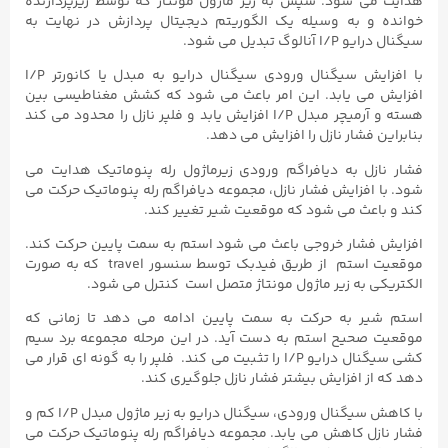
هدایت می شود. سپس به زیر ماژول مونتاژ که توسط ریزپردازنده
خوانده و به وسیله یک الگوریتم دیجیتال پردازش در نهایت به
سیگنال درایو I/P آنالوگ تبدیل می‌ شود.
با افزایش سیگنال ورودی سیگنال درایو به مبدل یا کانورتر I/P
افزایش می یابد. این امر باعث می شود که کشش مغناطیسی بین
هسته و آرمیچر مبدل I/P افزایش یابد و فلپر نازل را محدود می کند
بنابراین فشار نازل را افزایش می دهد.
فشار نازل به دیافراگم ورودی زیرماژول رله پنوماتیک هدایت می
شود. با افزایش فشار نازل، مجموعه دیافراگم رله پنوماتیک حرکت می
کند و باعث می شود که موقعیت شیر تغییر کند.
افزایش فشار خروجی باعث می شود استم به سمت پایین حرکت کند.
موقعیت استم از طریق فیدبک توسط سنسور travel که به صورت
الکتریکی به زیر ماژول مونتاژ متصل است کنترل می‌ شود.
استم شیر به حرکت به سمت پایین ادامه می دهد تا زمانی که
موقعیت صحیح استم به دست آید. در این مرحله مجموعه برد سیم
کشی سیگنال درایو I/P را تثبیت می کند. فلپر را به گونه ای قرار می
دهد که از افزایش بیشتر فشار نازل جلوگیری کند.
با کاهش سیگنال ورودی، سیگنال درایو به زیر ماژول مبدل I/P کم و
فشار نازل کاهش می یابد. مجموعه دیافراگم رله پنوماتیک حرکت می