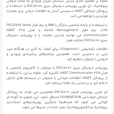
علاوه بر عملکرد عادی تبدیل سیگنال جریان ورودی به فشار خروجی
پنوماتیک، ای توپی پوزیشنر دیجیتال سری DVC5000 با استفاده از
پروتکل ارتباطی HART دسترسی آسان به اطلاعات حیاتی برای عملیات
فرآیندی را فراهم می کند.
با استفاده از رایانه شخصی سازگار با IBM و نرم افزار FIELDVUE Valve
Link، نرم افزار Asset Management یا مدل ۲۷۵ HART
Communicator، می توانید چندین عملیات را با پوزیشنر دیجیتال
سری DVC5000 انجام دهید.
اطلاعات تشخیصی (Diagnostic) برای کمک به کاربر در هنگام عیب
یابی در دسترس است. همچنین پارامترهای پیکربندی ورودی و
خروجی را میتوان تنظیم کرد.
پوزیشنر دیجیتال سری DVC5000 را میتوان با کامپیوتر شخصی یا
مدل ۲۷۵ HART Communicator کالیبره کرد. علاوه بر این با استفاده
از پروتکل HART، اطلاعات میدانی را میتوان در سیستم های کنترل
ادغام کرد یا بر اساس یک loop دریافت کرد.
ای توپی پوزیشنر فیشر DVC5000 همچنین می تواند به پروتکل
ارتباطی فیلدباس FOUNDATION منتقل شود. این تجهیز به گونه ای
طراحی می شود که مستقیماً جایگزین پوزیشنرهای استاندارد
پنوماتیک و الکتروپنوماتیک نصب شده در شیرها می شود.