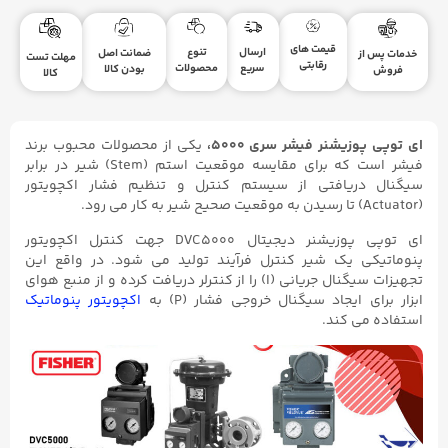
قیمت های
ارسال
تنوع
ضمانت اصل
خدمات پس از
مهلت تست
رقابتی
سریع
محصولات
بودن کالا
فروش
کالا
ای توپی پوزیشنر فیشر سری ۵۰۰۰،
یکی از محصولات محبوب برند
فیشر است که برای مقایسه موقعیت استم (Stem) شیر در برابر
سیگنال دریافتی از سیستم کنترل و تنظیم فشار اکچویتور
(Actuator) تا رسیدن به موقعیت صحیح شیر به کار می رود.
ای توپی پوزیشنر دیجیتال DVC5000 جهت کنترل اکچویتور
پنوماتیکی یک شیر کنترل فرآیند تولید می شود. در واقع این
تجهیزات سیگنال جریانی (I) را از کنترلر دریافت کرده و از منبع هوای
ابزار برای ایجاد سیگنال خروجی فشار (P) به
اکچویتور پنوماتیک
استفاده می کند.