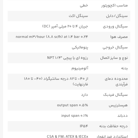
مناسب اکچویتور
خطی
سینگل/دابل
سینگل اکت
سیگنال ورودی
جریان ۴ تا ۲۰ میلی آمپر (DC)
مصرف هوا
0.24 normal m3/hour (8.8 scfh) at 1.4 bar
سیگنال خروجی
پنوماتیکی
نوع و سایز اتصال
رزوه ای یا پیچی "۱/۴ NPT
بدنه
آلومینیوم
محدوده دمای
از ۴۰- تا ۸۲ درجه سانتیگراد (۴۰- تا ۱۸۰
فرآیندی
فارنهایت)
سیگنال فیدبک
دارد
هیسترزیس
0.5% output span
ددباند
0.1% input span
درجه حفاظت بدنه
IP54
استاندارد ضد انفجار
CSA & FM، ATEX & IECEx