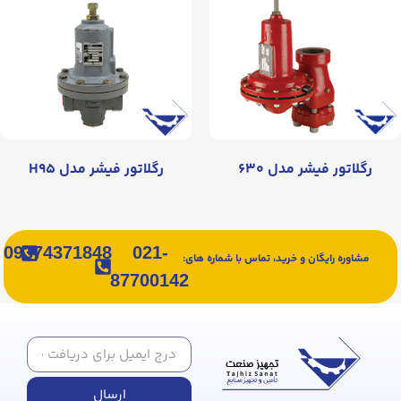
رگلاتور فیشر مدل ۶۳۰
رگلاتور فیشر مدل H۹۵
09374371848
021-
مشاوره رایگان و خرید، تماس با شماره های:
87700142
ارسال