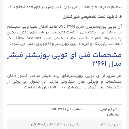
تنظیم صفر zero و span را می توان با درپوش در جای خود انجام داد.
۶. قابلیت تست تشخیصی شیر کنترل
آی توپی پوزیشنرهای سری DVC ۳۶۶۱ فاقد امکان عیب یابی سیستم
می باشد. برای پشتیبانی از تست تشخیص در شیرهای کنترلی پکیج
پوزیشنرها همراه با سیستم تشخیص عیب Flow Scanner در
اتصالات، پایپینگ و غیره ما بین پوزیشنر و اکچویتور نصب می شود.
مشخصات فنی ای توپی پوزیشنر فیشر
مدل ۳۶۶۱
هر سری از آی توپی پوزیشنرهای برند فیشر ساخت کشور آلمان
مشخصات و ویژگی های متفاوتی دارند. در جدول زیر برخی از
مشخصات فنی آی توپی پوزیشنر DVC ۳۶۶۱ بیان شده است.
مدل ای توپی
فیشر مدل DVC ۳۶۶۱
پوزیشنر
نوع پوزیشنر
ای توپی پوزیشنر الکتروپنوماتیکی