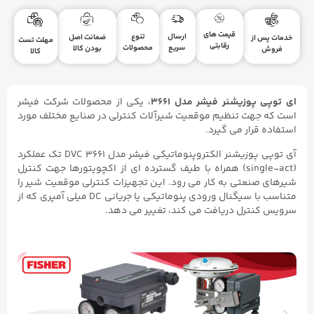
قیمت های
ارسال
تنوع
ضمانت اصل
خدمات پس از
مهلت تست
رقابتی
سریع
محصولات
بودن کالا
فروش
کالا
ای توپی پوزیشنر فیشر مدل
3661
، یکی از محصولات شرکت فیشر
است که جهت تنظیم موقعیت شیرآلات کنترلی در صنایع مختلف مورد
استفاده قرار می گیرد.
آی توپی پوزیشنر الکتروپنوماتیکی فیشر مدل DVC ۳۶۶۱ تک عملکرد
(single-act) همراه با طیف گسترده ای از اکچویتورها جهت کنترل
شیرهای صنعتی به کار می رود. این تجهیزات کنترلی موقعیت شیر را
متناسب با سیگنال ورودی پنوماتیکی یا جریانی DC میلی آمپری که از
سرویس کنترل دریافت می کند، تغییر می دهد.