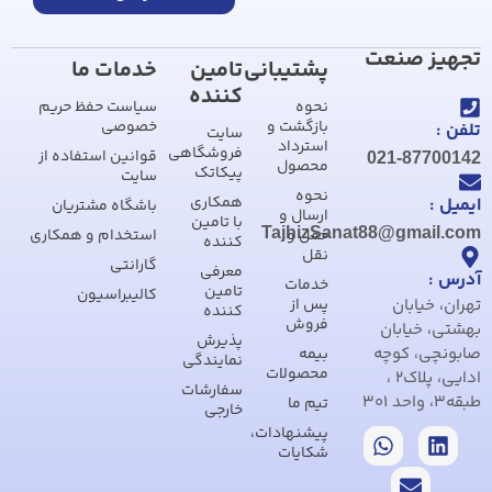
تجهیز صنعت
پشتیبانی
تامین
خدمات ما
کننده
نحوه
سیاست حفظ حریم
بازگشت و
خصوصی
تلفن :
سایت
استرداد
فروشگاهی
قوانین استفاده از
021-87700142
محصول
پیکاتک
سایت
نحوه
همکاری
ایمیل :
باشگاه مشتریان
ارسال و
با تامین
TajhizSanat88@gmail.com
حمل و
استخدام و همکاری
کننده
نقل
گارانتی
معرفی
آدرس :
خدمات
تامین
کالیبراسیون
تهران، خیابان
پس از
کننده
فروش
بهشتی، خیابان
پذیرش
صابونچی، کوچه
بیمه
نمایندگی
محصولات
ادایی، پلاک2 ،
سفارشات
طبقه3، واحد 301
تیم ما
خارجی
پیشنهادات،
شکایات