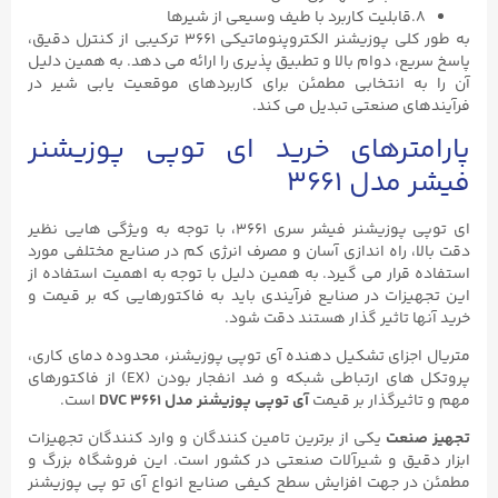
۸.قابلیت کاربرد با طیف وسیعی از شیرها
به طور کلی پوزیشنر الکتروپنوماتیکی ۳۶۶۱ ترکیبی از کنترل دقیق،
پاسخ سریع، دوام بالا و تطبیق پذیری را ارائه می دهد. به همین دلیل
آن را به انتخابی مطمئن برای کاربردهای موقعیت یابی شیر در
فرآیندهای صنعتی تبدیل می کند.
پارامترهای خرید ای توپی پوزیشنر
فیشر مدل ۳۶۶۱
ای توپی پوزیشنر فیشر سری ۳۶۶۱، با توجه به ویژگی هایی نظیر
دقت بالا، راه اندازی آسان و مصرف انرژی کم در صنایع مختلفی مورد
استفاده قرار می گیرد. به همین دلیل با توجه به اهمیت استفاده از
این تجهیزات در صنایع فرآیندی باید به فاکتورهایی که بر قیمت و
خرید آنها تاثیر گذار هستند دقت شود.
متریال اجزای تشکیل دهنده آی توپی پوزیشنر، محدوده دمای کاری،
پروتکل های ارتباطی شبکه و ضد انفجار بودن
(EX)
از فاکتورهای
مهم و تاثیرگذار بر قیمت
آی توپی پوزیشنر مدل DVC ۳۶۶۱
است.
تجهیز صنعت
یکی از برترین تامین کنندگان و وارد کنندگان تجهیزات
ابزار دقیق و شیرآلات صنعتی در کشور است. این فروشگاه بزرگ و
مطمئن در جهت افزایش سطح کیفی صنایع انواع آی تو پی پوزیشنر