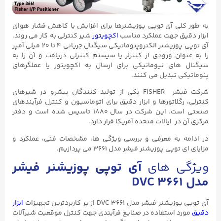
به طور کلی آی توپی پوزیشنرها برای افزایش یا کاهش فشار هوای
ابزار دقیق جهت عملکرد مناسب
اکچویتور
شیر کنترلی به کار می روند.
آی توپی پوزیشنر الکتروپنوماتیکی سیگنال جریانی ۴ تا ۲۰ میلی‌ آمپر
را به عنوان ورودی از کنترلر یا سیستم کنترلی دریافت و آن را به
سیگنال های نیوماتیکی برای ارسال به اکچویتور یا عملگرهای
پنوماتیکی تبدیل می کنند.
شرکت فیشر FISHER یکی از تولید کنندگان پیشرو در شیرهای
کنترلی، رگلاتورها و ابزار دقیق برای اتوماسیون و کنترل فرآیندهای
صنعتی است. این شرکت در سال ۱۸۸۰ تاسیس شده است و دفتر
مرکزی آن در ایالات متحده آمریکا قرار دارد.
در ادامه به معرفی و بررسی ویژگی ها، مشخصات فنی، عملکرد و
مزایای ای توپی پوزیشنر فیشر مدل ۳۶۶۱ می پردازیم.
ویژگی های
آی توپی پوزیشنر فیشر
مدل
DVC 3661
آی توپی پوزیشنر فیشر مدل DVC ۳۶۶۱ از پر کاربردترین تجهیزات
ابزار
دقیق
مورد استفاده در صنایع فرآیندی جهت کنترل موقعیت شیرآلات