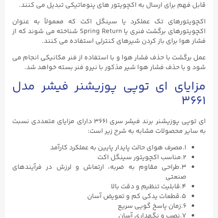
قابل فهم برای ارسال به اکچویتور های پنوماتیکی تبدیل می کنند.
اکچویتورهای تک‌ عملکرد یا سینگل اکت که معمولاً به عنوان
اکچویتورهای برگشت فنری یا Spring Return شناخته می‌ شوند که از
فشار هوا برای باز کردن شیرهای کنترلی استفاده می کنند.
عمل برگشت با حذف فشار هوا و با استفاده از فنر مکانیکی انجام می
شود و با حذف فشار هوا شیر مذکور با نیرو فنر بسته خواهد شد.
مزایای ای توپی پوزیشنر فیشر مدل
۳۶۶۱
ای توپی پوزیشنر برند فیشر سری ۳۶۶۱ دارای مزایای متعددی نسبت
به سایر محصولات مشابه به شرح زیر است:
۱.مصرف هوای حالت پایدار پایین به عملکرد کارآمد
۲.مناسب اکچویتور سینگل اکت
۳.طراحی مقاوم به ضربه، ارتعاش و لرزش در فرآیندهای
صنعتی
۴.قابلیت تنظیم و دقت بالا
۵.قطعات یدکی کم و تعویض آسان
۶.زمان پاسخ گویی سریع
۷.نصب و نگهداری آسان