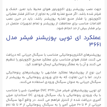
جهت نصب پوزیشنر روی اکچویتور هوای محیط باید تمیز، خشک و
فیلتر شده باشد. اگر منبع تغذیه قادر به تجاوز از حداکثر فشار عملیاتی
اکچویتور یا فشار منبع تغذیه پوزیشنر باشد، باید در حین نصب
اقدامات مناسب برای محافظت از پوزیشنر و تمام تجهیزات متصل در
برابر فشار بیش از حد انجام شود.
عملکرد ای توپی پوزیشنر فیشر مدل
۳۶۶۱
پوزیشنرهای الکتروپنوماتیکی متناسب با سیگنال جریانی که دریافت
می کنند، فشار هوای متناسب برای عملکرد صحیح اکچویتور را تنظیم
می کنند و آن را به عملگر پنوماتیکی ارسال خواهند کرد.
این نوع از پوزیشنرها عملکرد مشابهی با پوزیشنرهای پنوماتیکی
دارند. اما با این تفاوت که به جای ورودی پنوماتیکی به پوزیشنر از
سیگنال جریانی به‌ عنوان سیگنال ورودی استفاده می‌کنند.
ای توپی پوزیشنرهای فیشر مدل DVC ۳۶۶۱ موقعیت شیر را متناسب
با یک ورودی پنوماتیکی یا یک سیگنال ورودی DC استاندارد میلی
آمپری دریافت شده از کنترلر فراهم می کنند. در واقع آنها سیگنال
جریانی از ۴ تا ۲۰ میلی آمپر را به سیگنال پنوماتیکی از ۳ تا ۱۵ psi