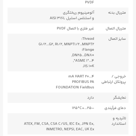
PVDF
متریال بدنه
آلومینیوم ریختگری
و استنلس استیل AISI 316L
متریال اتصال
غیر فلزی با اتصال PVDF
سایز اتصال
Thread:
G1/2...G2, R1/2, MNPT1/2...MNPT2
Flange:
DN25...DN80,
ASME 1"...4",
JIS 10K
خروجی /
4...20 mA HART
پروتکل ارتباطی
PROFIBUS PA
FOUNDATION Fieldbus
نمایشگر
دارد
دمای فرآیندی
–25...+125°C
تائیدیه و
استاندارد
ATEX, FM, CSA, CSA C/US, IEC Ex, JPN Ex,
INMETRO, NEPSI, EAC, UK Ex