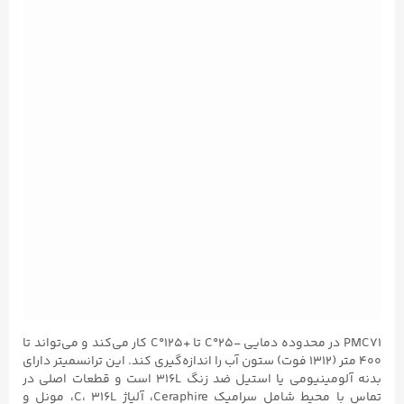
PMC71 در محدوده دمایی -۲۵°C تا +۱۲۵°C کار می‌کند و می‌تواند تا
۴۰۰ متر (۱۳۱۲ فوت) ستون آب را اندازه‌گیری کند. این ترانسمیتر دارای
بدنه آلومینیومی یا استیل ضد زنگ 316L است و قطعات اصلی در
تماس با محیط شامل سرامیک Ceraphire، آلیاژ C، 316L، مونل و