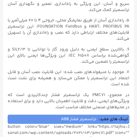
سریع و آسان: این ویژگی به راه‌اندازی، تعمیر و نگهداری آسان
ترانسمیتر کمک می‌کند.
۵. راه‌اندازی آسان از طریق نمایشگر محلی، خروجی ۴ تا ۲۰ میلی‌آمپر با
HART، PROFIBUS PA و FOUNDATION Fieldbus: این ترانسمیتر
قابلیت‌های مختلف ارتباطی دارد که نصب و راه‌اندازی آن را تسهیل
می‌کند.
۶. بالاترین سطح ایمنی به دلیل ورود گاز با توانایی تا SIL2/۳ و
گواهی‌شده براساس IEC ۶۱۵۰۸: این ویژگی‌ها ایمنی بالای این
ترانسمیتر را تضمین می‌کند.
۷. موجود با منیفولدهای نصب شده: این قابلیت نصب آسان و قابل
اعتماد این ترانسمیتر را ممکن می‌سازد و همیشه برای نشت تست
شده است.
در مجموع، PMC71 یک ترانسمیتر فشار چندکاربردی است که
ویژگی‌های ایمنی، دقت و قابلیت اطمینان بالایی دارد و برای استفاده
در محیط‌های صنعتی مختلف مناسب است.
لینک های مفید:
ترانسمیتر فشار ABB
[button color=”blue” size=”medium” link=”https://tajhiz-
sanat.com/wp-content/uploads/۲۰۲۱/۰۳/pmc71.pdf” icon=””