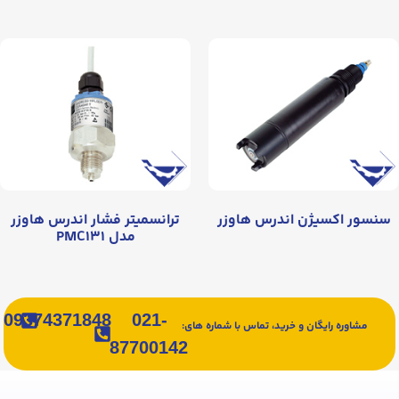
سنسور اکسیژن اندرس هاوزر
ترانسمیتر فشار اندرس هاوزر
مدل PMC۱۳۱
09374371848
021-
مشاوره رایگان و خرید، تماس با شماره های:
87700142