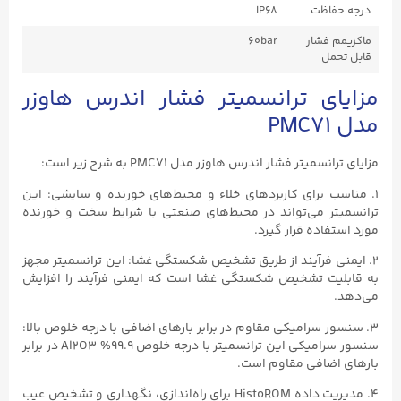
درجه حفاظت
IP68
ماکزیمم فشار
60bar
قابل تحمل
مزایای ترانسمیتر فشار اندرس هاوزر
مدل PMC71
مزایای ترانسمیتر فشار اندرس هاوزر مدل PMC71 به شرح زیر است:
۱. مناسب برای کاربردهای خلاء و محیط‌های خورنده و سایشی: این
ترانسمیتر می‌تواند در محیط‌های صنعتی با شرایط سخت و خورنده
مورد استفاده قرار گیرد.
۲. ایمنی فرآیند از طریق تشخیص شکستگی غشا: این ترانسمیتر مجهز
به قابلیت تشخیص شکستگی غشا است که ایمنی فرآیند را افزایش
می‌دهد.
۳. سنسور سرامیکی مقاوم در برابر بارهای اضافی با درجه خلوص بالا:
سنسور سرامیکی این ترانسمیتر با درجه خلوص ۹۹.۹% Al2O3 در برابر
بارهای اضافی مقاوم است.
۴. مدیریت داده HistoROM برای راه‌اندازی، نگهداری و تشخیص عیب