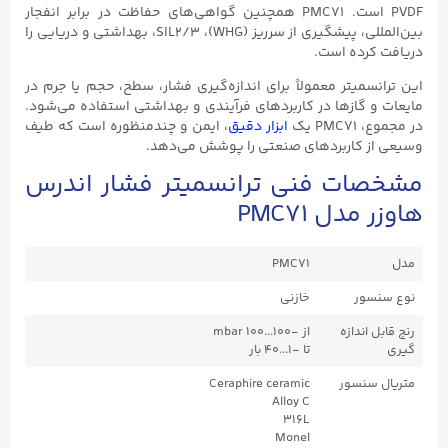
PVDF است. PMC71 همچنین گواهی‌های حفاظت در برابر انفجار
بین‌المللی، پیشگیری از سرریز (WHG)، SIL2/۳، بهداشتی و دریایی را
دریافت کرده است.
این ترانسمیتر معمولاً برای اندازه‌گیری فشار، سطح، حجم یا جرم در
مایعات و گازها در کاربردهای فرآیندی و بهداشتی استفاده می‌شود.
در مجموع، PMC71 یک
ابزار دقیق
، ایمن و چندمنظوره است که طیف
وسیعی از کاربردهای صنعتی را پوشش می‌دهد.
مشخصات فنی ترانسمیتر فشار اندرس
هاوزر مدل PMC71
مدل
PMC71
نوع سنسور
خازنی
رنج قابل اندازه
از -۱۰۰...۱۰۰ mbar
گیری
تا -۱...۴۰ بار
متریال سنسور
Ceraphire ceramic
Alloy C
316L
Monel