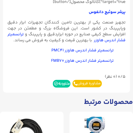
target=”true”]کاتالوگ محصول[/button]
پرشر سوئیچ دانفوس
تجهیز صنعت یکی از بهترین تامین کنندگان تجهیزات ابزار دقیق
وپایپینگ در کشور است. این فروشگاه بزرگ و مطمئن در جهت
افزایش سطح کیفی صنایع در حوزه ابزاردقیق و پایپینگ و
ترانسمیتر
فشار اندرس هاوزر
با بهترین قیمت و کیفیت به فروش می رساند.
ترانسمیتر فشار اندرس هاوزر PMC۴۱
ترانسمیتر فشار اندرس هاوزر FMB۷۰
0/5
(۰ نظر)
مشاوره فروش
مشاوره بله
محصولات مرتبط