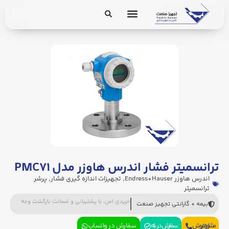
برق و ابزار دقیق
تجهیزات پایپینگ
ترانسمیتر فشار اندرس هاوزر مدل PMC۷۱
اندرس هاوزر Endress+Hauser
,
تجهیزات اندازه گیری فشار
,
پرشر
ترانسمیتر
خریدی امن، با پشتیبانی و ضمانت بازگشت وجه
بیمه + گارانتی تجهیز صنعت
مشاوره فروش
سفارش در بله
سفارش در واتساپ