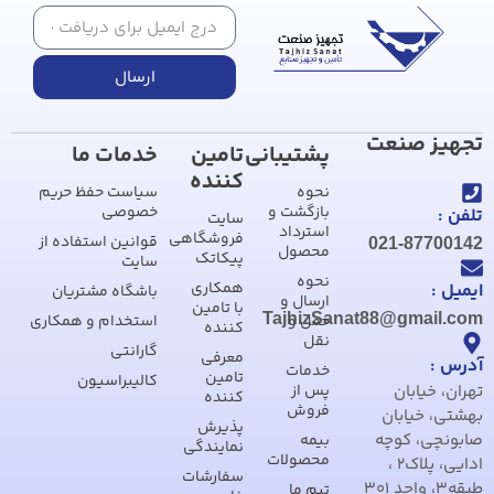
ارسال
تجهیز صنعت
پشتیبانی
تامین
خدمات ما
کننده
نحوه
سیاست حفظ حریم
بازگشت و
خصوصی
تلفن :
سایت
استرداد
فروشگاهی
قوانین استفاده از
021-87700142
محصول
پیکاتک
سایت
نحوه
همکاری
ایمیل :
باشگاه مشتریان
ارسال و
با تامین
TajhizSanat88@gmail.com
حمل و
استخدام و همکاری
کننده
نقل
گارانتی
معرفی
آدرس :
خدمات
تامین
کالیبراسیون
تهران، خیابان
پس از
کننده
فروش
بهشتی، خیابان
پذیرش
صابونچی، کوچه
بیمه
نمایندگی
محصولات
ادایی، پلاک2 ،
سفارشات
طبقه3، واحد 301
تیم ما