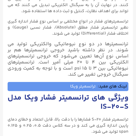
کنند. در نهایت آن را به سیگنال الکتریکی تبدیل می کنند که می
تواند برای اهداف نظارت، کنترل و ثبت داده ها استفاده شود.
ترانسمیترهای فشار در انواع مختلفی بر اساس نوع فشار اندازه گیری
نظیر ترانسمیتر فشار مطلق (Absolute)، فشار نسبی (Gauge) و
اختلاف فشار (Differential) تولید می شوند.
ترانسميترها در دو نوع نيوماتيكی والكتريكی تولید می
شوند. در نظر داشته باشید خروجی ترانسمیترها هم بر
اساس نوع آن‌ها تعیین می‌شود که خروجی ترانسميترهای
الكتريكی بين ۴ تا ۲۰ ميلی آمپر است. ترانسميترهای
نيوماتيكی بين ۳ تا ۱۵ psi است و با توجه به کمیت ورودی
سیگنال خروجی تغییر می کند.
لینک های مفید:
ترانسمیتر ویکا
ویژگی های ترانسمیتر فشار ویکا مدل
IS-۲۰-S
ترانسمیتر فشار S-۲۰ فشارها را با دقت بالا، قابل اعتماد و خطای دمای
پایین اندازه گیری می کند و در سه کلاس دقت ۰.۵، ۰.۲۵ و ۰.۱۲۵
span تولید می شود.