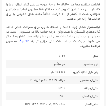
قابلیت تنظیم دما در ۴،۴۰، ۶۰ و ۸۰ درجه سانتی گراد خطای دما را
کاهش می دهد. این تجهیزات با حداکثر ۱۰۰ میلیون تولید و پایداری
طولانی مدت تا کمتر از ۰.۱ درصد، دائماً داده های دقیقی را برای
فرآیندها ارائه می دهند.
ترانسمیتر فشار ویکا S-۲۰ با نسخه هایی برای سیالات خاص مانند
کاربردهای اکسیژن یا هیدروژن، درجه حرارت بالا در دسترس است. در
جدول زیر مهمترین مشخصات فنی این مدل ترانسمیتر فشار ویکا ذکر
می شود. جهت کسب اطلاعات فنی جزئی تر به
کاتالوگ
محصول
مراجعه نمایید.
مدل
S-20
نوع سنسور
دیافراگم
رنج قابل اندازه گیری
۰ تا ۱۶۰۰ بار
متریال سنسور
فولاد ASTM ۶۳۰ و درجه PH
متریال بدنه
316 Ti
متریال اتصال
316L
سایز اتصال
DIN 16288: M12 x 1.5, M20 x 1.5