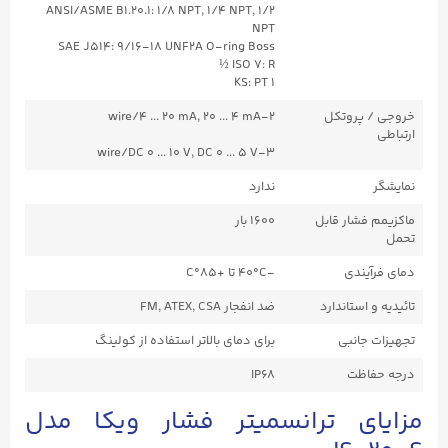
ANSI/ASME B1.20.1: 1/8 NPT, 1/4 NPT, 1/2
NPT
SAE J514: 9/16-18 UNF2A O-ring Boss
ISO 7: R ½
KS: PT 1
خروجی / پروتکل
2-wire/4 ... 20 mA, 20 ... 4 mA
ارتباطی
3-wire/DC 0 ... 10 V, DC 0 ... 5 V
نمایشگر
ندارد
ماکزیمم فشار قابل
۱۶۰۰ بار
تحمل
دمای فرآیندی
-۴۰°C تا +۸۵°C
تائیدیه و استاندارد
ضد انفجار FM, ATEX, CSA
تجهیزات جانبی
برای دمای بالاتر استفاده از کولینگ
درجه حفاظت
IP68
مزایای ترانسمیتر فشار ویکا مدل