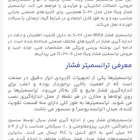
خروجی، اتصالات الکتریکی و فرآیندی را فراهم می‌ کند. ترانسمیتر
فشار ویکا مدل مدل S-۲۰ همچنین برای کاربردهای صنعتی بحرانی
مناسب بوده و به طور قابل اعتمادی در شرایط گرما، ارتعاش یا سیالات
خورنده عمل می‌کند.
ترانسمیتر فشار WIKA مدل S-۲۰ به دلیل قابلیت اطمینان و دقت در
اندازه گیری فشار در کاربردهای مختلف صنعتی شناخته شده است. در
ادامه این نوشته بررسی ویژگی ها، مشخصات فنی، مزایا، خرید و
فروش ترانسمیتر فشار ویکا مدل IS-۲۰-S می پردازیم.
معرفی ترانسمیتر فشار
ترانسمیترها یکی از تجهیزات کاربردی ابزار دقیق در صنعت
است که از اهمیت بالایی برخوردار بوده و اغلب برای
اندازه‌گیری فشار مایع و گاز به‌کار می‌رود. ترانسمیترها بر
روی لوله‌ها و مخازن در هر نقطه از محل اندازه‌گیری نصب
می‌ شوند. ترانسمیترها به‌ طور کلی دارای سه قسمت تقويت
كننده، مبدل (ترانسديوسر) و سنسور می باشند.
ترانسمیترهای فشار پس از اندازه گیری فشار سیال توسط سنسور
(دیافراگمی، خازنی، پیزومقاومتی و …)، سیگنالی متناسب با آن از ۴ تا
۲۰ میلی آمپر به اتاق کنترل یا PLC ارسال می کنند. بنابراین
ترانسمیترهای فشار میزان فشار سیالات مختلف را اندازه گیری می