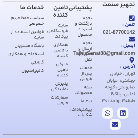
تجهیز صنعت
پشتیبانی
تامین
خدمات ما
کننده
نحوه
سیاست حفظ حریم
بازگشت و
خصوصی
تلفن :
سایت
استرداد
فروشگاهی
قوانین استفاده از
021-87700142
محصول
پیکاتک
سایت
نحوه
همکاری
ایمیل :
باشگاه مشتریان
ارسال و
با تامین
TajhizSanat88@gmail.com
حمل و
استخدام و همکاری
کننده
نقل
گارانتی
معرفی
آدرس :
خدمات
تامین
کالیبراسیون
تهران، خیابان
پس از
کننده
فروش
بهشتی، خیابان
پذیرش
صابونچی، کوچه
بیمه
نمایندگی
محصولات
ادایی، پلاک2 ،
سفارشات
طبقه3، واحد 301
تیم ما
خارجی
پیشنهادات،
شکایات