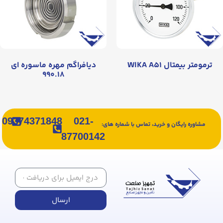
ترمومتر بیمتال WIKA A۵۱
دیافراگم مهره ماسوره ای
۹۹۰.۱۸
09374371848
021-
مشاوره رایگان و خرید، تماس با شماره های:
87700142
ارسال