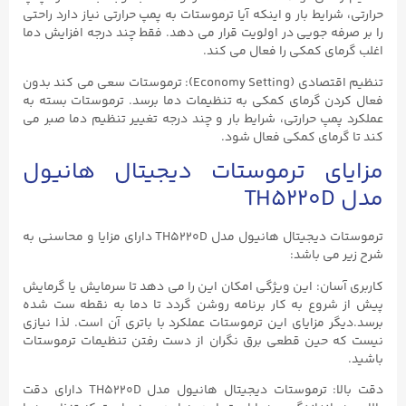
حرارتی، شرایط بار و اینکه آیا ترموستات به پمپ حرارتی نیاز دارد راحتی
را بر صرفه جویی در اولویت قرار می دهد. فقط چند درجه افزایش دما
اغلب گرمای کمکی را فعال می کند.
تنظیم اقتصادی (Economy Setting): ترموستات سعی می کند بدون
فعال کردن گرمای کمکی به تنظیمات دما برسد. ترموستات بسته به
عملکرد پمپ حرارتی، شرایط بار و چند درجه تغییر تنظیم دما صبر می
کند تا گرمای کمکی فعال شود.
مزایای ترموستات دیجیتال هانیول
مدل TH5220D
ترموستات دیجیتال هانیول مدل TH5220D دارای مزایا و محاسنی به
شرح زیر می باشد:
کاربری آسان: این ویژگی امکان این را می دهد تا سرمایش یا گرمایش
پیش از شروع به کار برنامه روشن گردد تا دما به نقطه ست شده
برسد.دیگر مزایای این ترموستات عملکرد با باتری آن است. لذا نیازی
نیست که حین قطعی برق نگران از دست رفتن تنظیمات ترموستات
باشید.
دقت بالا: ترموستات دیجیتال هانیول مدل TH5220D دارای دقت