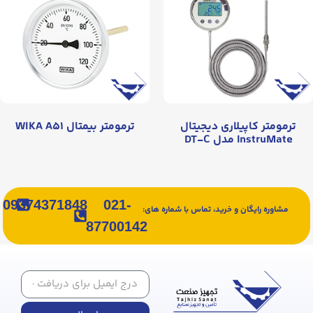
ترمومتر کاپیلاری دیجیتال
ترمومتر بیمتال WIKA A۵۱
InstruMate مدل DT-C
09374371848
021-
مشاوره رایگان و خرید، تماس با شماره های:
87700142