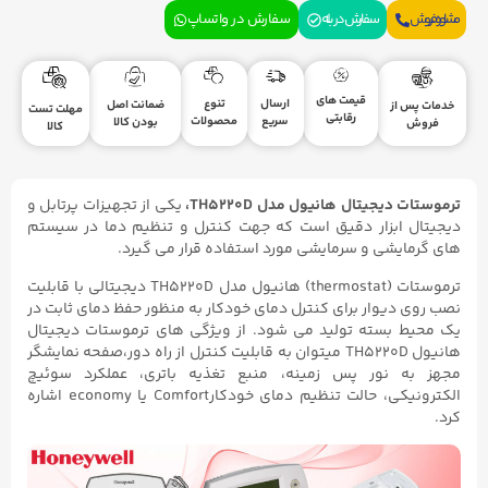
مشاوره فروش
سفارش در بله
سفارش در واتساپ
قیمت های
ارسال
تنوع
ضمانت اصل
خدمات پس از
مهلت تست
رقابتی
سریع
محصولات
بودن کالا
فروش
کالا
ترموستات دیجیتال هانیول مدل TH5220D،
یکی از تجهیزات پرتابل و
دیجیتال ابزار دقیق است که جهت کنترل و تنظیم دما در سیستم
های گرمایشی و سرمایشی مورد استفاده قرار می گیرد.
ترموستات (thermostat) هانیول مدل TH5220D دیجیتالی با قابلیت
نصب روی دیوار برای کنترل دمای خودکار به منظور حفظ دمای ثابت در
یک محیط بسته تولید می شود. از ویژگی های ترموستات دیجیتال
هانیول TH5220D میتوان به قابلیت کنترل از راه دور،صفحه نمایشگر
مجهز به نور پس زمینه، منبع تغذیه باتری، عملکرد سوئیچ
الکترونیکی، حالت تنظیم دمای خودکارComfort یا economy اشاره
کرد.