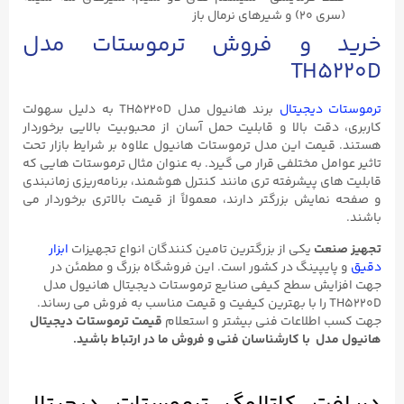
(سری ۲۰) و شیرهای نرمال باز
خرید و فروش ترموستات مدل
TH5220D
ترموستات‌ دیجیتال
برند هانیول مدل TH5220D به دلیل سهولت
کاربری، دقت بالا و قابلیت حمل آسان از محبوبیت بالایی برخوردار
هستند. قیمت این مدل ترموستات هانیول علاوه بر شرایط بازار تحت
تاثیر عوامل مختلفی قرار می گیرد. به عنوان مثال ترموستات‌ هایی که
قابلیت‌ های پیشرفته‌ تری مانند کنترل هوشمند، برنامه‌ریزی زمانبندی
و صفحه نمایش بزرگتر دارند، معمولاً از قیمت بالاتری برخوردار می
باشند.
تجهیز صنعت
یکی از بزرگترین تامین کنندگان انواع تجهیزات
ابزار
دقیق
و پایپینگ در کشور است. این فروشگاه بزرگ و مطمئن در
جهت افزایش سطح کیفی صنایع ترموستات دیجیتال هانیول مدل
TH5220D را با بهترین کیفیت و قیمت مناسب به فروش می رساند.
جهت کسب اطلاعات فنی بیشتر و استعلام
قیمت ترموستات دیجیتال
هانیول مدل با کارشناسان فنی و فروش ما در ارتباط باشید.