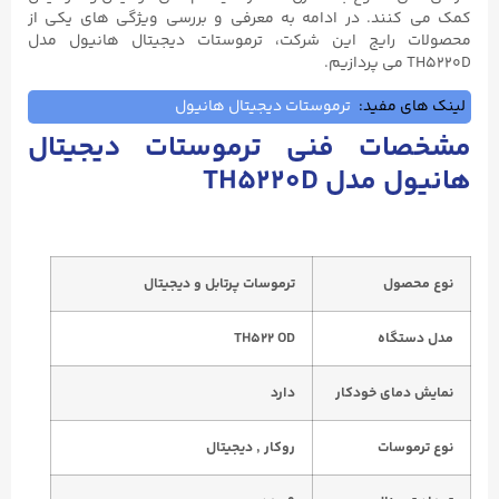
کمک می‌ کنند. در ادامه به معرفی و بررسی ویژگی های یکی از
محصولات رایج این شرکت، ترموستات دیجیتال هانیول مدل
TH5220D می پردازیم.
لینک های مفید:
ترموستات دیجیتال هانیول
مشخصات فنی ترموستات دیجیتال
هانیول مدل TH5220D
نوع محصول
ترموسات پرتابل و دیجیتال
م
د
ل دستگاه
TH522 OD
نمایش دمای خودکار
دارد
نوع ترموسات
ر
وکار ٬ دی
جیتال