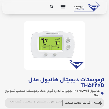
برق و ابزار دقیق
تجهیزات پایپینگ
ترموستات دیجیتال هانیول مدل
TH۵۲۲۰D
هانیول Honeywell
,
تجهیزات اندازه گیری دما
,
ترموستات صنعتی (سوئیچ
دما)
خریدی امن، با پشتیبانی و ضمانت بازگشت وجه
بیمه + گارانتی تجهیز صنعت