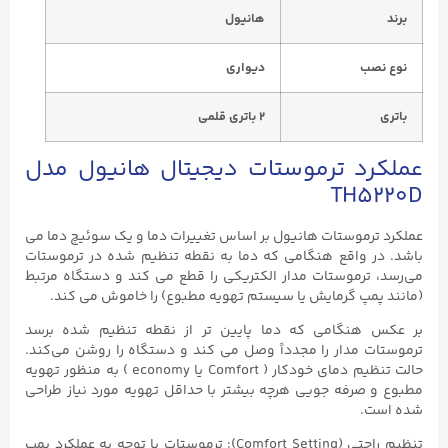
برند
هانیول
نوع نصب
دیواری
باتری
۲ باتری قلمی
عملکرد ترموستات دیجیتال هانیول مدل
TH5220D
عملکرد ترموستات هانیول بر اساس تغییرات دما و یک سوئیچ دما می
باشد. در واقع هنگامی که دما به نقطه تنظیم شده در ترموستات
می‌رسد، ترموستات مدار الکتریکی را قطع می‌ کند و دستگاه مرتبط
(مانند پمپ گرمایش یا سیستم تهویه مطبوع) را خاموش می‌ کند.
بر عکس هنگامی که دما پایین‌ تر از نقطه تنظیم شده برسد
ترموستات مدار را مجدداً وصل می‌ کند و دستگاه را روشن می‌کند.
حالت تنظیم دمای خودکار ( Comfort یا economy ) به منظور تهویه
مطبوع و صرفه جویی هرچه بیشتر با حداقل تهویه مورد نیاز طراحی
شده است.
تنظیم راحتی (Comfort Setting): ترموستات با توجه به عملکرد پمپ