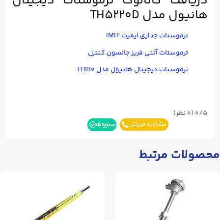
دریافت کاتالوگ ترموستات دیجیتال
هانیول مدل TH5220D
ترموستات جداری ایمیت IMIT
ترموستات آنتی فریز جانسون کنترل
ترموستات دیجیتال هانیول مدل TH۱۱۱۰
0/5
(۰ نظر)
مشاوره فروش
مشاوره بله
محصولات مرتبط