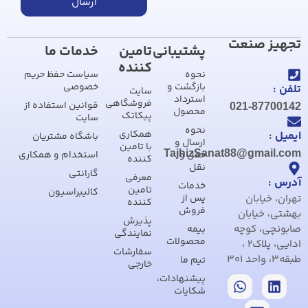
ارسال
تجهیز صنعت
پشتیبانی
تامین
خدمات ما
کننده
نحوه
سیاست حفظ حریم
بازگشت و
خصوصی
تلفن :
سایت
استرداد
فروشگاهی
قوانین استفاده از
021-87700142
محصول
پیکاتک
سایت
نحوه
همکاری
ایمیل :
باشگاه مشتریان
ارسال و
با تامین
TajhizSanat88@gmail.com
حمل و
استخدام و همکاری
کننده
نقل
گارانتی
معرفی
آدرس :
خدمات
تامین
کالیبراسیون
تهران، خیابان
پس از
کننده
فروش
بهشتی، خیابان
پذیرش
صابونچی، کوچه
بیمه
نمایندگی
محصولات
ادایی، پلاک2 ،
سفارشات
طبقه3، واحد 301
تیم ما
خارجی
پیشنهادات،
شکایات