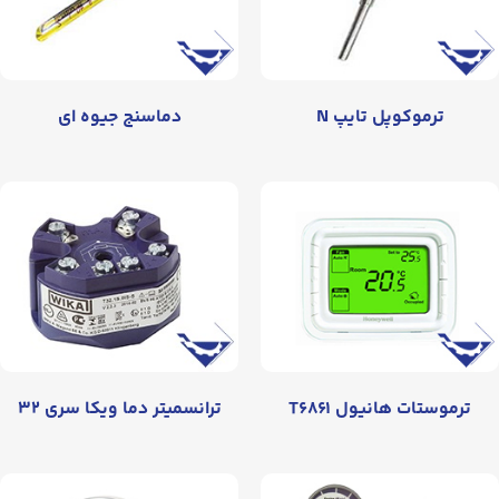
ترموکوپل تایپ N
دماسنج جیوه ای
ترموستات هانیول T۶۸۶۱
ترانسمیتر دما ویکا سری ۳۲