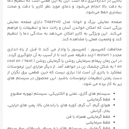
بالایی در اندازه‌گیری دما است. این به این معنی است که تنظیم دما
به دقت بالا انجام می‌شود و دمای مورد نظر کاربر با دقت و صحت
بیشتری حفظ می‌شود.
صفحه نمایش بزرگ و خوانا: مدل TH5220D دارای صفحه نمایش
بزرگی است که امکان خواندن آسان و راحت دما و تنظیمات را فراهم
می‌کند. این ویژگی به کاربر امکان می‌دهد به سادگی دما را تنظیم
کند و وضعیت فعلی را مشاهده کند.
محافظت کمپرسور : کمپرسور را وادار می کند تا قبل از راه اندازی
مجدد ( restart ) چند دقیقه صبر کند تا از آسیب به آن جلوگیری گردد.
در این زمان پیغام سرمایش روشن یا گرمایش روشن ( cool on / heat
on ) به شکل چشمک زن در خواهد آمد. از دیگر مزایای این ترموستات
عملکرد با باتری آن است لذا نیازی نیست که حین قطعی برق نگران از
دست رفتن تنظیمات ترموستات باشید. این محصول در سیستم های
زیر به کار برده می شود:
سیستم های گازی، نفتی و الکتریکی، سیستم تهویه مطبوع
فقط گرمایشی
هوای گرم، آب گرم، کوره های با راندمان بالا، پمپ های حرارتی،
بخار، گرانش
فقط گرمایشی همراه با فن
فقط سرمایشی
فقط گرمایشی- سیستم های دو سیم، شیرهای سه سیمه