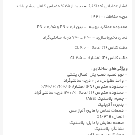
فشار عملیاتی (حداکثر): – نباید از ۷۵٪ مقیاس کامل بیشتر باشد.
درجه حفاظت: – IP ۴۱
محدوده عملکرد بهینه: – بین ۰٫۱ × PN و ۰٫۷۵ × PN
دمای ذخیره‌سازی: – -۴۰ … +۷۰ درجه سانتی‌گراد
دقت کلاس (T) (دما): – CL ۲.۰
دقت کلاس (P) (فشار): – CL ۲.۵
ویژگی‌های ساختاری:
– نوع نصب: نصب پنل اتصال پشتی
– واحد مقیاس: بار + درجه سانتیگراد
– محدوده مقیاس (PN) (فشار): ۰/۴۰/۶۰/۱۰۰/۱۶
– محدوده مقیاس (T) (دما): ۰/+۱۲۰ درجه سانتی‌گراد
– جعبه: پلاستیک (ABS)
– پنجره: آکریلیک
– قطعات تماس با مایع: آلیاژ مس
– اتصال: G ۱/۴” B
– صفحه نمایش یا دایل: پلاستیک
– نشانگر: پلاستیک
– جوشکاری: لحیم کاری