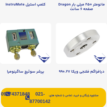
مانومتر ۲۵۰ میلی بار Dragon
کلمپ استیل InstruMate
صفحه ۶ سانت
دیافراگم فلنجی ویکا ۹۹۰.۲۷
پرشر سوئیچ ساگینومیا
09374371848
021-
مشاوره رایگان و خرید، تماس با شماره های:
87700142