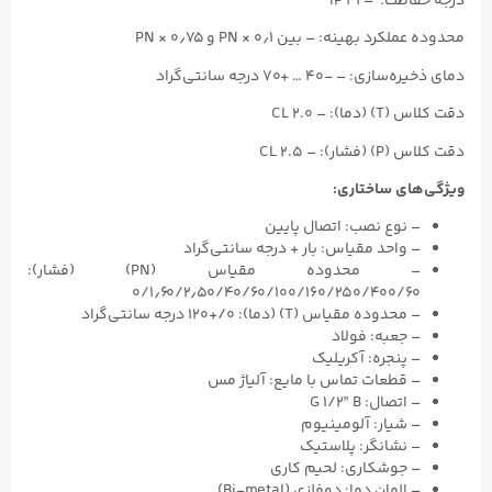
درجه حفاظت: – IP ۴۱
محدوده عملکرد بهینه: – بین ۰٫۱ × PN و ۰٫۷۵ × PN
دمای ذخیره‌سازی: – -۴۰ … +۷۰ درجه سانتی‌گراد
دقت کلاس (T) (دما): – CL ۲.۰
دقت کلاس (P) (فشار): – CL ۲.۵
ویژگی‌های ساختاری:
– نوع نصب: اتصال پایین
– واحد مقیاس: بار + درجه سانتی‌گراد
– محدوده مقیاس (PN) (فشار):
۰/۱٫۶۰/۲٫۵۰/۴۰/۶۰/۱۰۰/۱۶۰/۲۵۰/۴۰۰/۶۰
– محدوده مقیاس (T) (دما): ۰/+۱۲۰ درجه سانتی‌گراد
– جعبه: فولاد
– پنجره: آکریلیک
– قطعات تماس با مایع: آلیاژ مس
– اتصال: G ۱/۲” B
– شیار: آلومینیوم
– نشانگر: پلاستیک
– جوشکاری: لحیم کاری
– المان دما: دوفلزی (Bi-metal)