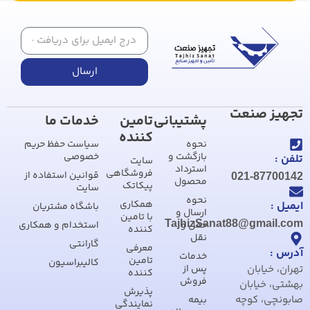
ارسال
تجهیز صنعت
پشتیبانی
تامین
خدمات ما
کننده
نحوه
سیاست حفظ حریم
بازگشت و
خصوصی
تلفن :
سایت
استرداد
فروشگاهی
قوانین استفاده از
021-87700142
محصول
پیکاتک
سایت
نحوه
همکاری
ایمیل :
باشگاه مشتریان
ارسال و
با تامین
TajhizSanat88@gmail.com
حمل و
استخدام و همکاری
کننده
نقل
گارانتی
معرفی
آدرس :
خدمات
تامین
کالیبراسیون
تهران، خیابان
پس از
کننده
فروش
بهشتی، خیابان
پذیرش
صابونچی، کوچه
بیمه
نمایندگی