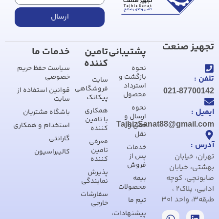
ارسال
تجهیز صنعت
پشتیبانی
تامین
خدمات ما
کننده
نحوه
سیاست حفظ حریم
بازگشت و
خصوصی
تلفن :
سایت
استرداد
فروشگاهی
قوانین استفاده از
021-87700142
محصول
پیکاتک
سایت
نحوه
همکاری
ایمیل :
باشگاه مشتریان
ارسال و
با تامین
TajhizSanat88@gmail.com
حمل و
استخدام و همکاری
کننده
نقل
گارانتی
معرفی
آدرس :
خدمات
تامین
کالیبراسیون
تهران، خیابان
پس از
کننده
فروش
بهشتی، خیابان
پذیرش
صابونچی، کوچه
بیمه
نمایندگی
محصولات
ادایی، پلاک2 ،
سفارشات
طبقه3، واحد 301
تیم ما
خارجی
پیشنهادات،