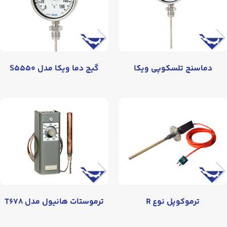
دماسنج تلسکوپی ویکا
گیج دما ویکا مدل S۵۵۵۰
ترموکوپل نوع R
ترموستات هانیول مدل T۶۷۸