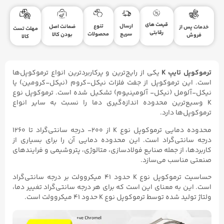
قیمت های
ارسال
تنوع
ضمانت اصل
خدمات پس از
مهلت تست
رقابتی
سریع
محصولات
بودن کالا
فروش
کالا
ترموکوپل تایپ K
یکی از رایج‌ترین و پرکاربردترین انواع ترموکوپل‌ها
است. این ترموکوپل از جفت فلزات نیکل-کروم (نیکل-کرومین) یا
نیکل-آلومل (نیکل- آلومینیوم) تشکیل شده است. ترموکوپل نوع
K وسیع‌ترین محدوده اندازه‌گیری دما را نسبت به سایر انواع
ترموکوپل‌ها دارد.
محدوده دمایی ترموکوپل نوع K از ۲۰۰- درجه سانتی‌گراد تا ۱۲۶۰
درجه سانتی‌گراد است. این محدوده دمایی آن را برای بسیاری از
کاربردها، از جمله صنایع فولادسازی، متالوژی، پتروشیمی و فرایندهای
صنعتی مناسب می‌سازد.
حساسیت ترموکوپل نوع K حدود ۴۱ میکروولت بر درجه سانتی‌گراد
است. این به معنای این است که برای هر درجه سانتی‌گراد تغییر دما،
ولتاژ تولید شده توسط ترموکوپل نوع K حدود ۴۱ میکروولت است.