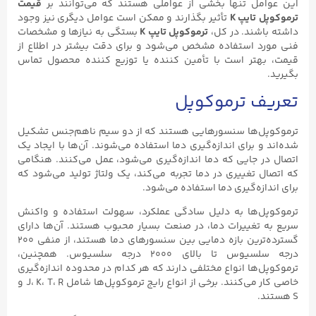
این عوامل تنها بخشی از عواملی هستند که می‌توانند بر
قیمت
ترموکوپل تایپ K
تأثیر بگذارند و ممکن است عوامل دیگری نیز وجود
داشته باشند. در کل،
ترموکوپل تایپ K
بستگی به نیازها و مشخصات
فنی مورد استفاده مشخص می‌شود و برای دقت بیشتر در اطلاع از
قیمت، بهتر است با تأمین کننده یا توزیع کننده محصول تماس
بگیرید.
تعریف ترموکوپل
ترموکوپل‌ها سنسورهایی هستند که از دو سیم ناهم‌جنس تشکیل
شده‌اند و برای اندازه‌گیری دما استفاده می‌شوند. آن‌ها با ایجاد یک
اتصال در جایی که دما اندازه‌گیری می‌شود، عمل می‌کنند. هنگامی
که اتصال تغییری در دما تجربه می‌کند، یک ولتاژ تولید می‌شود که
برای اندازه‌گیری دما استفاده می‌شود.
ترموکوپل‌ها به دلیل سادگی عملکرد، سهولت استفاده و واکنش
سریع به تغییرات دما، در صنعت بسیار محبوب هستند. آن‌ها دارای
گسترده‌ترین بازه دمایی بین سنسورهای دما هستند، از منفی ۲۰۰
درجه سلسیوس تا بالای ۲۰۰۰ درجه سلسیوس. همچنین،
ترموکوپل‌ها انواع مختلفی دارند که هر کدام در محدوده اندازه‌گیری
خاصی کار می‌کنند. برخی از انواع رایج ترموکوپل‌ها شامل J، K، T، R و
S هستند.