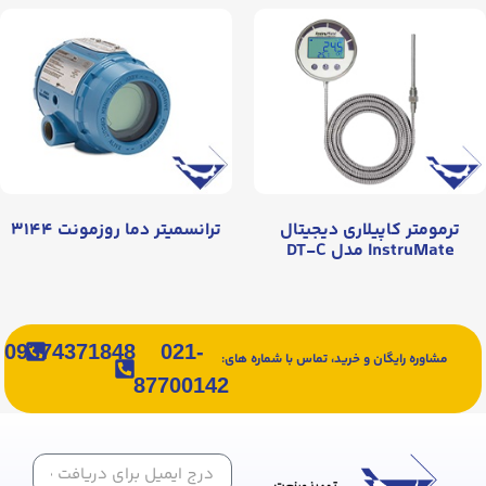
ترمومتر کاپیلاری دیجیتال
ترانسمیتر دما روزمونت ۳۱۴۴
InstruMate مدل DT-C
09374371848
021-
مشاوره رایگان و خرید، تماس با شماره های:
87700142