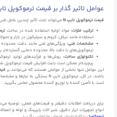
عوامل تاثیر گذار بر قیمت ترموکوپل تایپ
قیمت ترموکوپل تایپ N
می‌تواند تحت تأثیر چندین عامل فنی قر
ترکیب فلزات:
مواد اولیه استفاده شده در ساخت
ترمو
استفاده مانند نیکل، کروم و سیلیکون در بازار و تحولات
مشخصات فنی:
ویژگی‌های فنی مانند دقت، محدوده دم
ترموکوپل‌های با دقت بالا، محدوده دمایی گسترده‌ت
تکنولوژی ساخت:
روش‌ها و فرآیندهای تولید ترموکوپ
پیچیده‌تر ممکن است باعث افزایش قیمت ترموکوپل شو
این عوامل تنها بخشی از عواملی هستند که می‌توانند بر
قیمت
باشند. در کل، ترموکوپل تایپ N بس
است با تأمین کننده یا توزیع کننده محصول تماس بگیرید.
برای دریافت اطلاعات دقیقتر و قیمت‌های فعلی، توصیه می‌ش
انواع تجهیزات ابزار دقیق، شیر الات پایپینگ و لوله و اتصالا
ترموکوپل
با کارشناسان فروش ما تماس بگیرید.