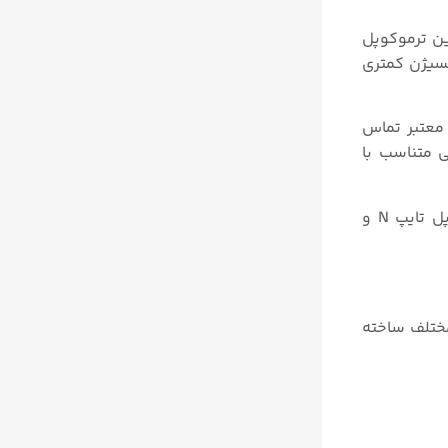
ن ترموکوپل
یطی است که اکسیژن کمتری
 معتبر تماس
 متناسب با
ایپ N و
مختلف ساخته