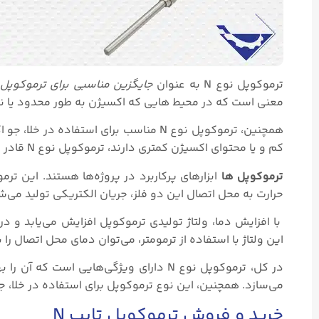
ترموکوپل نوع N به عنوان
جایگزین مناسبی برای ترموکوپل ن
معنی است که در محیط‌ هایی که اکسیژن به طور محدود یا ناقص است، ترموکوپل نوع N عملک
همچنین، ترموکوپل نوع N مناسب برای است
کم و یا محتوای اکسیژن کمتری دارند، ترموکوپل نوع N قادر به اندازه‌گیری دما و انتقال اطلاعات حرارتی است.
ترموکوپل ها
ابزارهای پرکاربرد در پروژه‌ها هستند. این ت
حرارت به محل اتصال این دو فلز، جریان الکتریکی تولید می‌ش
با افزایش دما، ولتاژ تولیدی ترموکوپل افزایش می‌یابد و د
این ولتاژ با استفاده از ترمومتر، می‌توان دمای محل اتصال را
می‌سازد. همچنین، این نوع ترموکوپل برای استفاده در خلا
خرید و فروش ترموکوپل تایپ N