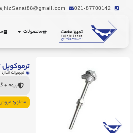
ajhizSanat88@gmail.com
021-87700142
محصولات
مع
ترموکوپل تا
تجهیزات اندازه 
بیمه + گ
مشاوره فروش