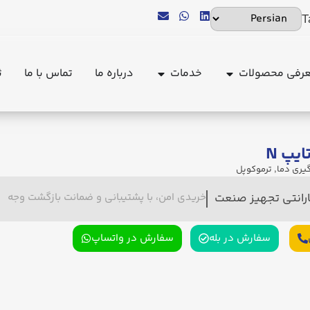
T
رفی محصولات
خدمات
درباره ما
تماس با ما
ث
یپ N
گیری دما
,
ترموکوپل
ارانتی تجهیز صنعت
خریدی امن، با پشتیبانی و ضمانت بازگشت وجه
سفارش در بله
سفارش در واتساپ