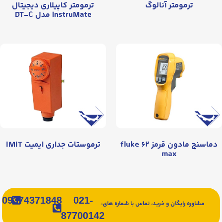
ترمومتر آنالوگ
ترمومتر کاپیلاری دیجیتال
InstruMate مدل DT-C
دماسنج مادون قرمز fluke ۶۲
ترموستات جداری ایمیت IMIT
max
09374371848
021-
مشاوره رایگان و خرید، تماس با شماره های:
87700142