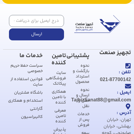
ارسال
تجهیز صنعت
پشتیبانی
تامین
خدمات ما
کننده
نحوه
سیاست حفظ حریم
بازگشت و
خصوصی
تلفن :
سایت
استرداد
فروشگاهی
قوانین استفاده از
021-87700142
محصول
پیکاتک
سایت
نحوه
همکاری
ایمیل :
باشگاه مشتریان
ارسال و
با تامین
TajhizSanat88@gmail.com
حمل و
استخدام و همکاری
کننده
نقل
گارانتی
معرفی
آدرس :
خدمات
تامین
کالیبراسیون
تهران، خیابان
پس از
کننده
فروش
بهشتی، خیابان
پذیرش
صابونچی، کوچه
بیمه