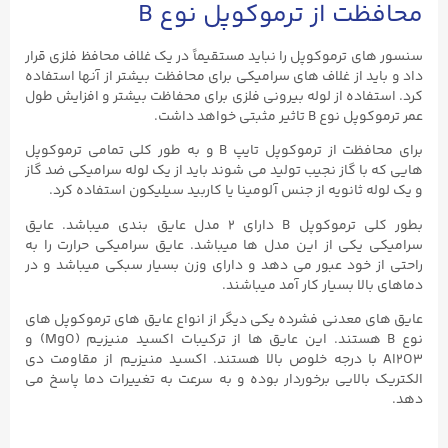
محافظت از ترموکوپل نوع B
سنسور های ترموکوپل را نباید مستقیماً در یک غلاف محافظ فلزی قرار
داد و باید از غلاف های سرامیکی برای محافظت بیشتر از آنها استفاده
کرد. استفاده از لوله بیرونی فلزی برای محفاظت بیشتر و افزایش طول
عمر ترموکوپل نوع B تاثیر مثبتی خواهد داشت.
برای محافظت از ترموکوپل تایپ B و به طور کلی تمامی ترموکوپل
هایی که با گاز نجیب تولید می شوند باید از یک لوله سرامیکی ضد گاز
و یک لوله ثانویه از جنس آلومینا یا کاربید سیلیکون استفاده کرد.
بطور کلی ترموکوپل B دارای ۲ مدل عایق بندی میباشد. عایق
سرامیکی یکی از این مدل ها میباشد. عایق سرامیکی حرارت را به
راحتی از خود عبور می دهد و دارای وزن بسیار سبکی میباشد و در
دماهای بالا بسیار کار آمد میباشند.
عایق های معدنی فشرده یکی دیگر از انواع عایق های ترموکوپل های
نوع B هستند. این عایق ها از ترکیبات اکسید منیزیم (MgO) و
AI2O3 با درجه خلوص بالا هستند. اکسید منیزیم از مقاومت دی
الکتریک بالایی برخوردار بوده و به سرعت به تغییرات دما پاسخ می
دهد.