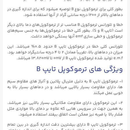
بطور کلی برای ترموکوپل نوع B توصیه میشود که برای اندازه گیری در
دماهای بالاتر از ۱۲۰۰ درجه سانتی گراد از آنها استفاده شود.
خطا و تلورانس ترموکوپل B مناسب‌ تر از ترموکوپل‌های دما بالای دیگر
است (تایپ R و S). بطور کلی خطا در ترموکوپل‌ها به جنس سیم‌های
ترموکوپل و خطی سازی emf آنها بستگی خواهد داشت.
تلورانس کلی خطا در ترموکوپل تایپ B حدود ۰.۵% میباشد. این
میزان در دماهای بالا، تقریباً معادل ۲ تا ۴ درجه سانتیگراد خواهد بود.
e.m.f تولید شده ترموکوپل تایپ B از 0mV تا ۱۳.820mV میباشد.
ویژگی های ترموکوپل تایپ B
۱- ترموکوپل تایپ B به دلیل متریال پلاتین و آلیاژ های مقاوم سیم
ها، دارای مقاومت بسیار بالایی میباشد و در دماهای بسیار بالا به
خوبی عمل میکند
۲- این ترموکوپل‌ دارای مقاومت مکانیکی بسیار بالایی نیز میباشد.
به همین جهت در سرویس هایی که علاوه بر دمای بالا مواردی مثل
فشار بالا یا ضربه نیز ممکن است اتفاق بیفتد استفاده میشود.
۳- ترموکوپل تایپ B دارای بیشترین دقت اندازه گیری در بین تمام