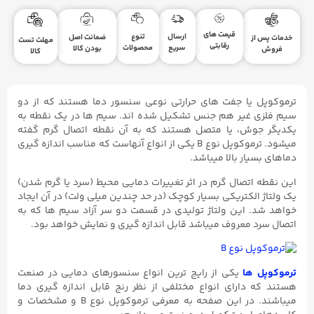
قیمت های
ارسال
تنوع
ضمانت اصل
خدمات پس از
مهلت تست
رقابتی
سریع
محصولات
بودن کالا
فروش
کالا
ترموکوپل یا جفت های حرارتی نوعی سنسور دما هستند که از دو
سیم فلزی غیر هم جنس تشکیل شده اند. سیم ها در یک نقطه به
یکدیگر جوش، یا متصل هستند که به آن نقطه اتصال گرم گفته
میشود. ترموکوپل نوع B یکی از انواع آنهاست که مناسب اندازه گیری
دماهای بسیار بالا میباشد.
این نقطه اتصال گرم در اثر تغییرات دمایی محیط (سرد یا گرم شدن)
یک ولتاژ الکتریکی بسیار کوچک (در حد چندین میلی ولت) در آن ایجاد
خواهد شد. این ولتاژ تولیدی در قسمت دو سر آزاد سیم ها که به
اتصال سرد معروف میباشد قابل اندازه گیری و نمایش خواهد بود.
ترموکوپل ها
یکی از رایج ترین انواع سنسورهای دمایی در صنعت
هستند که دارای انواع مختلفی از نظر رنج قابل اندازه گیری دما
میباشند. در این صفحه به معرفی ترموکوپل نوع B و مشخصات و