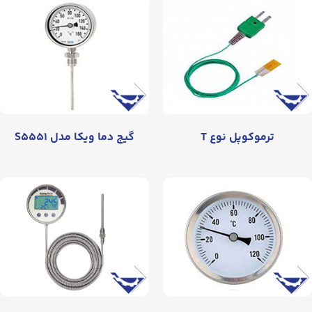
ترموکوپل نوع T
گیج دما ویکا مدل S۵۵۵۱