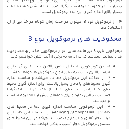
ترموکوپل ها میباشد. خطای اندازه گیری ترموکوپل‌ نوع B در دماهای
بسیار بالا در حدود ۲ درجه سانتیگراد میباشد که نشان دهنده دقت
بسیار بالای اندازه گیری این نوع ترموکوپل است.
۴- از ترموکوپل توع B میتوان در مدت زمان کوتاه در خلآ نیز از آن
استفاده کرد.
محدودیت های ترموکوپل نوع B
ترموکوپل تایپ B نیز مانند سایر انواع ترموکوپل ها دارای محدودیت
ها و معایبی میباشد که در ادامه به برخی از آنها اشاره خواهیم کرد:
۱- این ترموکوپل به دلیل جنس پلاتین سیم های آن، دارای
قیمت بالاتری نسبت به سایر انواع ترموکوپل ها خواهد داشت.
۲- از آنجا که این ترموکوپل دما بالا میباشد و مناسب اندازه
گیری محیط های با دمای بسیار بالاست، برای اندازه گیری محیط
های دما پایین (دماهای کمتر از ۶۰۰ درجه سانتیگراد)
حساسیت بالایی ندارد و برای دماهای بیش از ۶۰۰ درجه مناسب
تر میباشد.
۳- این ترموکوپل مناسب اندازه گیری دما در محیط های
کاهنده (Reducing Atmospheres) و محیط هایی که حاوی
ذرات بخار (فلزی و غیرفلزی) نمیباشد. چراکه در این محیط های
سنسور ترموکوپل دچار آسیب دیدگی خواهد شد.