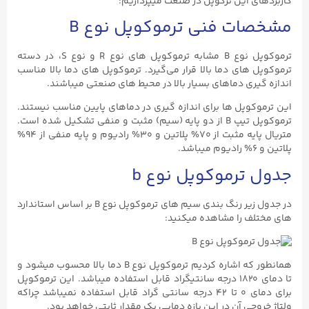
کاربردهای این ترکوپل در صنعت میپردازیم:
مشخصات فنی ترموکوپل نوع B
ترموکوپل نوع B مشابه ترموکوپل های نوع R و نوع S، در دسته
ترموکوپل های دما بالا قرار می‌گیرد. ترموکوپل های دما بالا مناسب
اندازه گیری دماهای بسیار بالا در محیط های صنعتی میباشند.
این ترموکوپل ها برای اندازه گیری در دماهای پایین مناسب نیستند.
ترموکوپل تیپ B از دو پایه (سیم) مثبت و منفی تشکیل شده است.
متریال پایه مثبت از ۷۰% پلاتین و ۳۰% رادیوم و پایه منفی از ۹۴%
پلاتین و ۶% رادیوم میباشد.
جدول ترموکوپل نوع b
در جدول زیر رنگ بندی سیم های ترموکوپل نوع B بر اساس استاندارد
های مختلف را مشاهده میکنید:
همانطور که اشاره کردیم ترموکوپل نوع B دما بالا محسوب میشود و
تا دمای ۱۸۲۰ درجه سانتیگراد قابل استفاده میباشد. این ترموکوپل
برای دمای ۰ تا ۴۲ درجه سانتی گراد قابل استفاده نمیباشد چراکه
ولتاژ خروجی آن در این بازه دمایی یک مقدار ثابتی خواهد بود.