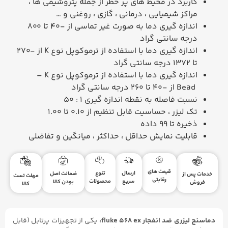
کاربرد در محیط های پر خطر از جمله پتروشیمی ها ،
مراکز شیمیایی ، درمانی ، گازی ، روغنی و
…
اندازه گیری دما به صورت غیر تماسی از -40 تا 800
درجه سانتی گراد
اندازه گیری دما با استفاده از ترموکوپل نوع
K
از -270
تا 1372 درجه سانتی گراد
اندازه گیری دما با استفاده از ترموکوپل نوع
K
–
Bead
از -40 تا 260 درجه سانتی گراد
نسبت فاصله به نقطه اندازه گیری
50 : 1
تک لیزر ، حساسیت قابل تنظیم از 0.10 تا 1.00
ذخیره تا 99 داده
قابلیت نمایش حداقل ، حداکثر ، میانگین و تفاضلی
قیمت های
ارسال
تنوع
ضمانت اصل
خدمات پس از
مهلت تست
رقابتی
سریع
محصولات
بودن کالا
فروش
کالا
دماسنج لیزری ضد انفجار fluke ۵۶۸ ex،
یکی از تجهیزات پرتابل (قابل