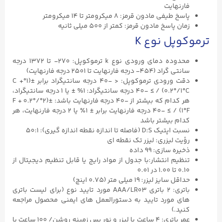
فارنهایت
پاسخ طیفی مادون قرمز: ۸ میکرومتر تا ۱۴ میکرومتر
زمان پاسخ مادون قرمز: کمتر از ۵۰۰ میلی ثانیه
ترموکوپل نوع K
محدوده دمای ورودی نوع k ترموکوپل: ۲۷۰- تا ۱۳۷۲ درجه
سانتی گراد (۴۵۴- درجه فارنهایت تا ۲۵۰۱ درجه فارنهایت)
دقت ورودی ترموکوپل: < -۴۰ درجه سانتیگراد برابر ±(۱°C +
۰.۲°/۱°C) / ≥ -۴۰ درجه سانتیگراد: ۱% ± یا ۱ درجه سانتیگراد،
هر کدام که بیشتر از -۴۰ درجه فارنهایت باشد: ±(۲°F + ۰.۲°/
۱°F) / ≥ -۴۰ درجه فارنهایت برابر ± ۱٪ یا ۲ درجه فارنهایت، هر
کدام بیشتر باشد
نسبت اپتیک D:S (فاصله تا اندازه نقطه اندازه گیری): ۵۰:۱
رؤیت لیزری: لیزر تک نقطه ای
ذخیره سازی: ۹۹ داده
تنظیم انتشار:با جدول از مواد رایج یا قابل تنظیم دیجیتال از
۰.۱۰ تا ۱.۰۰ در ۰.۰۱
حداقل سایز لیزر: ۱۹ میلی متر (۰.۷۵ اینچ)
باتری: ۲ باتری AAA/LR03 مورد تایید نوع (برای لیست باتری
های مورد تایید به دستورالعمل های ایمنی محصول مراجعه
کنید.)
عمر باتری: ۴ ساعت با لیزر و نور پس زمینه روشن/ ۱۰۰ ساعت با