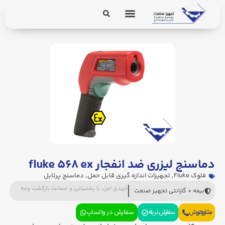
برق و ابزار دقیق
تجهیزات پایپینگ
دماسنج لیزری ضد انفجار fluke ۵۶۸ ex
فلوک Fluke
,
تجهیزات اندازه گیری قابل حمل
,
دماسنج پرتابل
خریدی امن، با پشتیبانی و ضمانت بازگشت وجه
بیمه + گارانتی تجهیز صنعت
مشاوره فروش
سفارش در بله
سفارش در واتساپ