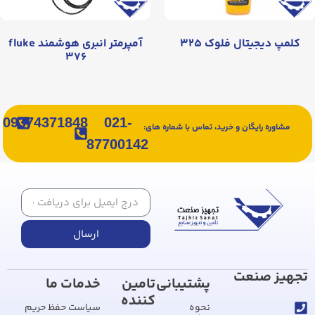
کلمپ دیجیتال فلوک ۳۲۵
آمپرمتر انبری هوشمند fluke
۳۷۶
09374371848
021-
مشاوره رایگان و خرید، تماس با شماره های:
87700142
ارسال
تجهیز صنعت
پشتیبانی
تامین
خدمات ما
کننده
نحوه
سیاست حفظ حریم