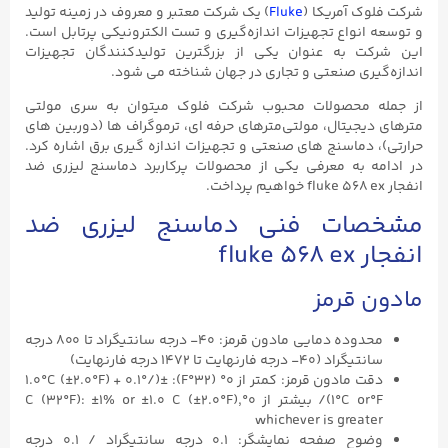
شرکت فلوک آمریکا (
Fluke
) یک شرکت معتبر و معروف در زمینه تولید
و توسعه انواع تجهیزات اندازه‌گیری و تست الکترونیکی پرتابل است.
این شرکت به عنوان یکی از بزرگترین تولیدکنندگان تجهیزات
اندازه‌گیری صنعتی و تجاری در جهان شناخته می‌ شود.
از جمله محصولات محبوب شرکت فلوک میتوان به سری مولتی‌
مترهای دیجیتال، مولتی‌مترهای حرفه‌ ای، ترموگراف‌ ها (دوربین‌ های
حرارتی)، دماسنج‌ های صنعتی و تجهیزات اندازه‌ گیری برق اشاره کرد.
در ادامه به معرفی یکی از محصولات پرکاربرد دماسنج لیزری ضد
انفجار fluke ۵۶۸ ex خواهیم پرداخت.
مشخصات فنی دماسنج لیزری ضد
انفجار fluke ۵۶۸ ex
مادون قرمز
محدوده دمایی مادون قرمز: ۴۰- درجه سانتیگراد تا ۸۰۰ درجه
سانتیگراد (۴۰- درجه فارنهایت تا ۱۴۷۲ درجه فارنهایت)
دقت مادون قرمز: کمتر از ۰° (۳۲°F): ±(۱.۰°C (±۲.۰°F) + ۰.۱°/
۱°C or°F)/ بیشتر از ۰°C (۳۲°F): ±۱% or ±۱.۰ C (±۲.۰°F),
whichever is greater
وضوح صفحه نمایشگر: ۰.۱ درجه سانتیگراد / ۰.۱ درجه