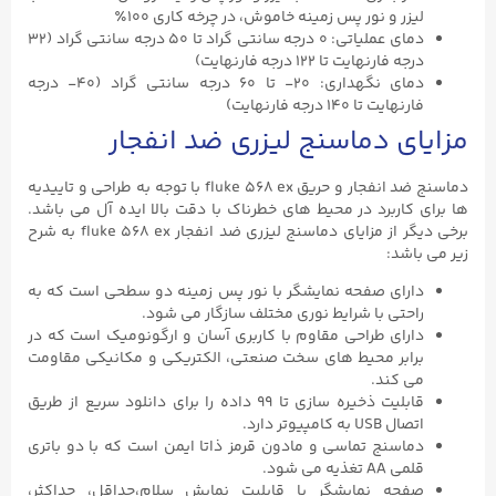
لیزر و نور پس زمینه خاموش، در چرخه کاری ۱۰۰٪
دمای عملیاتی: ۰ درجه سانتی گراد تا ۵۰ درجه سانتی گراد (۳۲
درجه فارنهایت تا ۱۲۲ درجه فارنهایت)
دمای نگهداری: ۲۰- تا ۶۰ درجه سانتی گراد (۴۰- درجه
فارنهایت تا ۱۴۰ درجه فارنهایت)
مزایای دماسنج لیزری ضد انفجار
دماسنج ضد انفجار و حریق fluke ۵۶۸ ex با توجه به طراحی و تاییدیه
ها برای کاربرد در محیط های خطرناک با دقت بالا ایده آل می باشد.
برخی دیگر از مزایای دماسنج لیزری ضد انفجار fluke ۵۶۸ ex به شرح
زیر می باشد:
دارای صفحه نمایشگر با نور پس زمینه دو سطحی است که به
راحتی با شرایط نوری مختلف سازگار می شود.
دارای طراحی مقاوم با کاربری آسان و ارگونومیک است که در
برابر محیط های سخت صنعتی، الکتریکی و مکانیکی مقاومت
می کند.
قابلیت ذخیره سازی تا ۹۹ داده را برای دانلود سریع از طریق
اتصال USB به کامپیوتر دارد.
دماسنج تماسی و مادون قرمز ذاتا ایمن است که با دو باتری
قلمی AA تغذیه می شود.
صفحه نمایشگر با قابلیت نمایش سلام،حداقل، حداکثر،