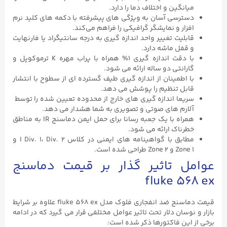
میانگین و اختلاف دما را دارد.
دسترسی آسان به ویژگی‌ های پیشرفته با دکمه‌ های کلید نرم‌
افزار و نمایشگر گرافیکی را فراهم می‌کند.
قابلیت تغییر واحد اندازه گیری به درجه سانتیگراد یا فارنهایت
و قفل ماشه دارد.
با دقت اندازه گیری ۱% همراه با پراب مهره K ترموکوپل و
گارانتی دو ساله ارائه می شود.
با اطمینان از اندازه گیری طیف گسترده ای از سطوح با انتشار
قابل تنظیم را پوشش می دهد.
سریعا اندازه گیری های خارج از محدوده تعیین شده را توسط
آلارم های صوتی و تصویری به شما هشدار می دهد.
همراه با یک جعبه رسانا برای حمل ایمن دماسنج IR به مناطق
خطرناک ارائه می شود.
مطابق با گواهینامه های ایمنی در کلاس I Div. ۱، Div. ۲ و
Zone ۱ و Zone ۲ طراحی شده است.
عوامل تاثیر گذار بر قیمت دماسنج
fluke ۵۶۸ ex
قیمت دماسنج ضد انفجاری فلوک مدل fluke ۵۶۸ ex علاوه بر شرایط
بازار و نوسان دلار تحت تاثیر عوامل مختلفی قرار می گیرد که در ادامه
برخی از این فاکتورها ذکر شده است: