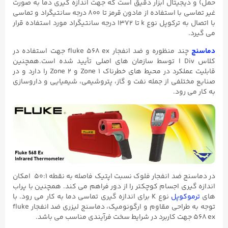
حمل) و دیجیتال ابزار دقیق است که جهت اندازه گیری دما به صورت
غیر تماسی با استفاده از مادون قرمز تا ۸۰۰ درجه سانتیگراد و تماسی
با اتصال به ترکوپل نوع k تا ۱۳۷۲ درجه سانتیگراد مورد استفاده قرار
می گیرد.
دماسنج
چند منظوره و ضد انفجار fluke ۵۶۸ ex جهت استفاده در
کلاس I Div توسط سازمان های اصلی تأیید شده است.همچنین
قابلیت عملکرد در محیط های خطرناک Zone ۱ و Zone ۲ را دارد و در
صنایع مختلفی از جمله نفت و گاز، پتروشیمی، شیمیایی و داروسازی
به کار می رود.
در دماسنج ضد انفجار فلوک نسبت اپتیک فاصله به نقطه ۵۰:۱ امکان
اندازه گیری اجسام کوچکتر را از دور فراهم می کند. همچنین با پراب
های
ترموکوپل
نوع K برای اندازه گیری تماسی دما به کار می رود. با
توجه به طراحی مقاوم و ارگونومیک، دماسنج لیزری ضد انفجار fluke
۵۶۸ ex جهت کاربرد در شرایط سخت فرآیندی مناسب می باشد.