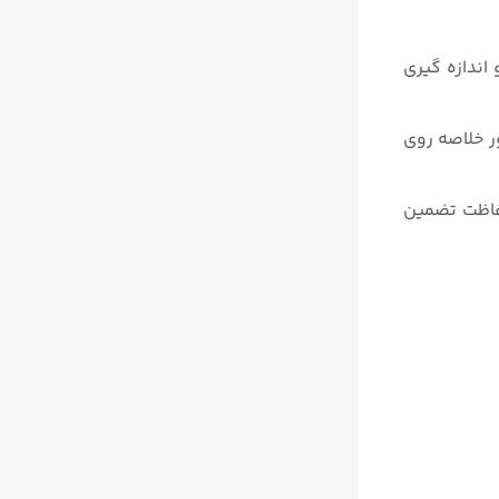
نمایش ظاهر می شود و اندازه گیری
خلاصه فشار دهید و برای خروج از عملکرد Hold مجدداً به طور خلاصه روی
حفاظت تضمین