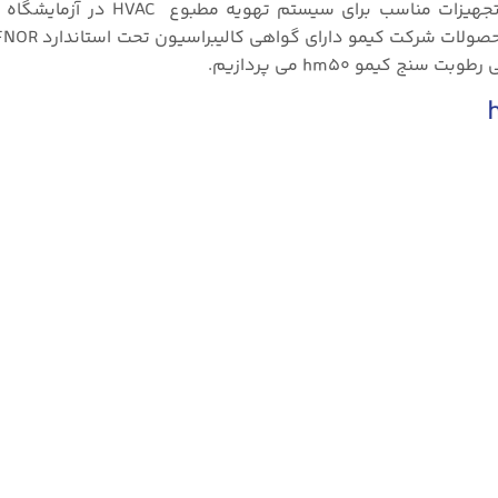
شرکت کیمو Kimo فرانسه تولیدکننده طیف گسترده ای از تجهیزات مناسب 
کیمو hm50 می پردازیم.