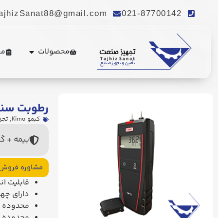
ajhizSanat88@gmail.com
021-87700142
محصولات
مع
رطوبت سنج کی
کیمو Kimo
,
تجه
بیمه + گ
مشاوره فروش
قابلیت ان
دارای چها
محدوده اندا
محدوده انداز