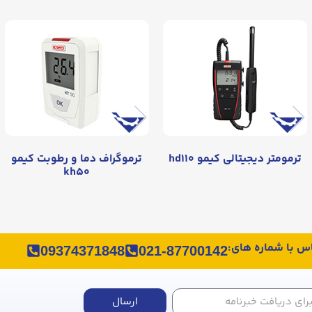
ترمومتر دیجیتالی کیمو hd۱۱۰
ترموگراف دما و رطوبت کیمو
kh۵۰
اس با شماره های:
09374371848
021-87700142
ارسال