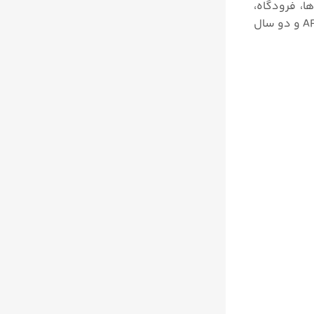
برای سیستم تهویه مطبوع HVAC‌ در آزمایشگاه ها، فرودگاه،
نیروگاه هسته ای، صنایع خودروسازی و غیره است. تمامی محصولات شرکت کیمو دارای گواهی کالیبراسیون تحت استاندارد AFNOR و دو سال