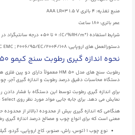
منبع تغذیه: ۴ باتری AAA LR03 ۱.۵ V
عمر باتری: ۱۸۰ ساعت
شرایط استفاده (°C/%RH/m): ۰ تا ۵۰+ درجه سانتیگراد در شرایط غیر متراکم از ۰ تا ۲۰۰۰ متر
دستورالعمل های اروپایی: ۲۰۰۴/۱۰۸/EC EMC ; ۲۰۰۶/۹۵/EC ولتاژ پایین ; ۲۰۱۱/۶۵/EU RoHS II ; ۲۰۱۲/۱۹/EU WEEE
نحوه اندازه گیری رطوبت سنج کیمو hm50
رطوبت سنج های مدل HM ۵۰ معمولاً د
دستگاه محاسبات دقیق درصد رطوبت و اندازه گیری آجر، چوب، 
نمایش می دهد. برای جابه جایی مواد مورد نظر روی Select به طور خلاصه فشار دهید و در نهایت مقدار رطوبت را به صورت درصدی بخوانید.
هنگامی که اندازه گیری بیش از محدوده (بالاتر از محدوده حد
معنی است که برای انواع چوب و مصالح درصد اندازه گیری ر
نوع چوب ۱ (توس، راش، صنوبر، کاج اروپایی، گردو، گیلاس): اندازه گیری رطوبت کمتر از ۱۰٪ است.