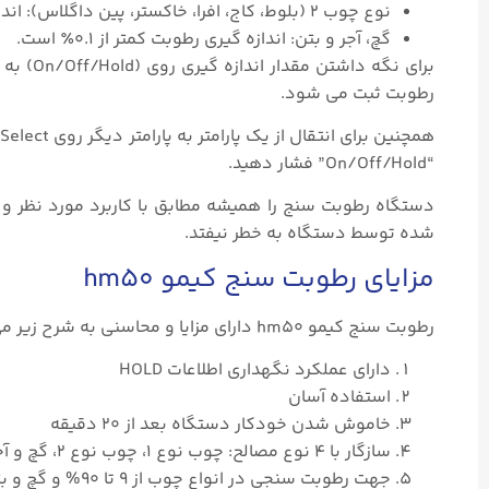
نوع چوب ۲ (بلوط، کاج، افرا، خاکستر، پین داگلاس): اندازه گیری رطوبت کمتر از ۹٪ است.
گچ، آجر و بتن: اندازه گیری رطوبت کمتر از ۰.۱٪ است.
رطوبت ثبت می شود.
“On/Off/Hold” فشار دهید.
دستگاه رطوبت سنج را همیشه مطابق با کاربرد مورد نظر و
شده توسط دستگاه به خطر نیفتد.
مزایای رطوبت سنج کیمو hm50
رطوبت سنج کیمو hm50 دارای مزایا و محاسنی به شرح زیر می باشد:
دارای عملکرد نگهداری اطلاعات HOLD
استفاده آسان
خاموش شدن خودکار دستگاه بعد از ۲۰ دقیقه
سازگار با ۴ نوع مصالح: چوب نوع ۱، چوب نوع ۲، گچ و آجر/بتن
جهت رطوبت سنجی در انواع چوب از ۹ تا ۹۰% و گچ و بتن از ۰.۱ تا ۱۵%