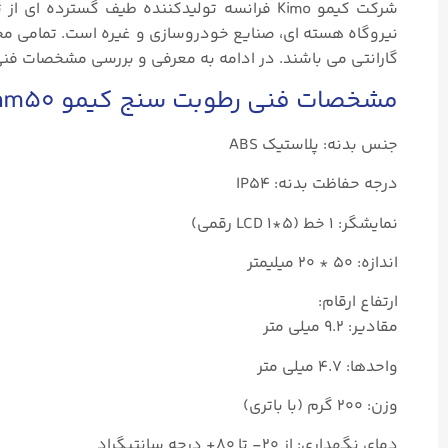
گارانتی می باشند. در ادامه به معرفی و بررسی مشخصات فنی رطوبت سنج 
مشخصات فنی رطوبت سنج کیمو hm50
جنس بدنه: پلاستیک ABS
درجه حفاظت بدنه: IP54
نمایشگر: ۱ خط (LCD ۱*۵ رقمی)
اندازه: ۵۰ * ۲۰ میلیمتر
ارتفاع ارقام:
مقادیر: ۹.۲ میلی متر
واحدها: ۴.۷ میلی متر
وزن: ۲۰۰ گرم (با باتری)
دمای نگهداری: از ۲۰- تا ۸۰+ درجه سانتیگراد