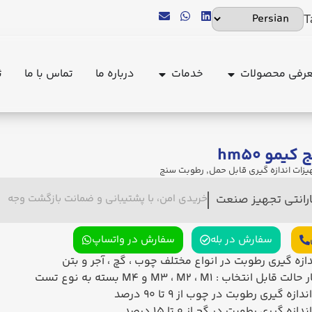
T
رفی محصولات
خدمات
درباره ما
تماس با ما
ث
مو hm۵۰
یزات اندازه گیری قابل حمل
,
رطوبت سنج
ارانتی تجهیز صنعت
خریدی امن، با پشتیبانی و ضمانت بازگشت وجه
سفارش در بله
سفارش در واتساپ
دازه گیری رطوبت در انواع مختلف چوب ، گچ ، آجر و بتن
ر حالت قابل انتخاب :
M1
،
M2
،
M3
و M4 بسته به نوع تست
زه گیری رطوبت در چوب از 9 تا 90 درصد
ه گیری رطوبت در گچ از 0 تا 15 درصد