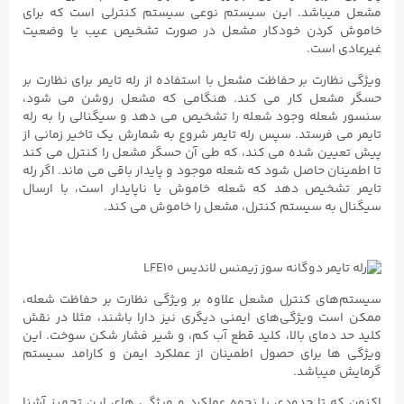
مشعل میباشد. این سیستم نوعی سیستم کنترلی است که برای
خاموش کردن خودکار مشعل در صورت تشخیص عیب یا وضعیت
غیرعادی است.
ویژگی نظارت بر حفاظت مشعل با استفاده از رله تایمر برای نظارت بر
حسگر مشعل کار می کند. هنگامی که مشعل روشن می شود،
سنسور شعله وجود شعله را تشخیص می دهد و سیگنالی را به رله
تایمر می فرستد. سپس رله تایمر شروع به شمارش یک تاخیر زمانی از
پیش تعیین شده می کند، که طی آن حسگر مشعل را کنترل می کند
تا اطمینان حاصل شود که شعله موجود و پایدار باقی می ماند. اگر رله
تایمر تشخیص دهد که شعله خاموش یا ناپایدار است، با ارسال
سیگنال به سیستم کنترل، مشعل را خاموش می کند.
سیستم‌های کنترل مشعل علاوه بر ویژگی نظارت بر حفاظت شعله،
ممکن است ویژگی‌های ایمنی دیگری نیز دارا باشند، مثلا در نقش
کلید حد دمای بالا، کلید قطع آب کم، و شیر فشار شکن سوخت. این
ویژگی ها برای حصول اطمینان از عملکرد ایمن و کارامد سیستم
گرمایش میباشد.
اکنون که تا حدودی با نحوه عملکرد و ویژگی های این تجهیز آشنا