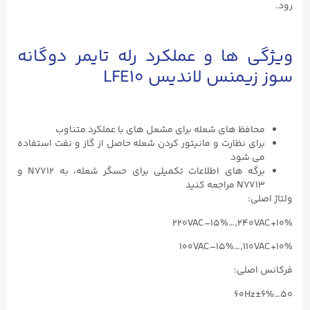
رود.
ویژگی ها و عملکرد رله تایمر دوگانه
سوز زیمنس لاندیس LFE10
محافظ های شعله برای مشعل های با عملکرد متناوب
برای نظارت و مانیتور کردن شعله حاصل از گاز و نفت استفاده
می شود
برگه های اطلاعات تکمیلی برای حسگر شعله، به N7712 و
N7713 مراجعه کنید
ولتاژ اصلی:
220VAC–15%…,240VAC+10%
100VAC–15%…,110VAC+10%
فرکانس اصلی:
50…60Hz±6%