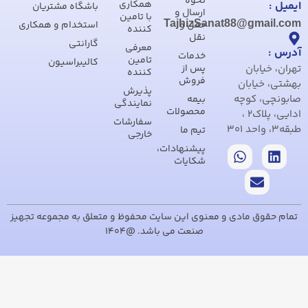
نحوه
همکاری
ایمیل :
باشگاه مشتریان
ارسال و
با تامین
TajhizSanat88@gmail.com
حمل و
استخدام و همکاری
کننده
نقل
گارانتی
معرفی
آدرس :
خدمات
تامین
کالیبراسیون
تهران، خیابان
پس از
کننده
فروش
بهشتی، خیابان
پذیرش
صابونچی، کوچه
بیمه
نمایندگی
محصولات
ادایی، پلاک2 ،
سفارشات
طبقه3، واحد 301
تیم ما
خارجی
پیشنهادات،
شکایات
تمام حقوق مادی و معنوی این سایت محفوظ و متعلق به مجموعه تجهیز
صنعت می باشد. @1404