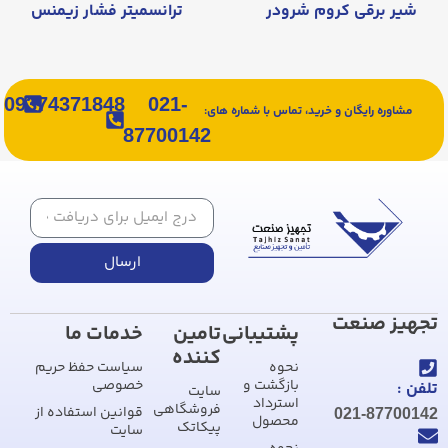
شیر برقی کروم شرودر
ترانسمیتر فشار زیمنس
09374371848
021-
مشاوره رایگان و خرید، تماس با شماره های:
87700142
ارسال
تجهیز صنعت
پشتیبانی
تامین
خدمات ما
کننده
نحوه
سیاست حفظ حریم
بازگشت و
خصوصی
تلفن :
سایت
استرداد
فروشگاهی
قوانین استفاده از
021-87700142
محصول
پیکاتک
سایت