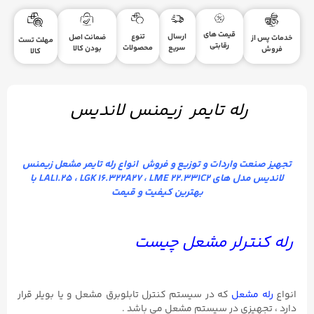
قیمت های
ارسال
تنوع
ضمانت اصل
مهلت تست
رقابتی
سریع
محصولات
بودن کالا
کالا
له تایمر زیمنس لاندیس
 واردات و توزیع و فروش انواع رله تایمر مشعل زیمنس
لاندیس مدل های LAL1.۲۵ ، LGK ۱۶.322A27 ، LME ۲۲.331C2 با
بهترین کیفیت و قیمت
رلر مشعل چیست
عل
که در سیستم کنترل تابلوبرق مشعل و یا بویلر قرار
زی در سیستم مشعل می باشد .