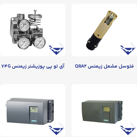
یمنس QRA۲
آی تو پی پوزیشنر زیمنس ۷۴G