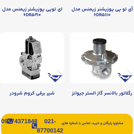
یشنر زیمنس مدل
ای توپی پوزیشنر زیمنس مدل
۶DR۵۲۱۰
۶DR۵
 گاز الستر جیوانز
شیر برقی کروم شرودر
09374371848
021-
ن و خرید، تماس با شماره های:
87700142