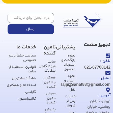
ارسال
ت
پشتیبانی
تامین
خدمات ما
کننده
نحوه
سیاست حفظ حریم
بازگشت و
خصوصی
سایت
استرداد
فروشگاهی
قوانین استفاده از
02
محصول
پیکاتک
سایت
نحوه
همکاری
باشگاه مشتریان
ارسال و
با تامین
TajhizSanat88
حمل و
استخدام و همکاری
کننده
نقل
گارانتی
معرفی
خدمات
تامین
کالیبراسیون
پس از
کننده
فروش
پذیرش
ه
بیمه