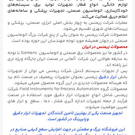
ی، انواع قطار، تجهیزات تولید برق، سیستم‌های
، اتوماسیون صنعتی، تجهیزات پزشکی و سامانه‌های
عالیت می‌کند.
ت زیمنس به چهار بخش اصلی انرژی، صنعتی، پزشکی و
ی شهری تقسیم می‌شود.
ت زیمنس به عنوان یکی از پنج شرکت بزرگ اتوماسیون
ان همیشه مورد توجه مهندسان این حوزه بوده است.
نس در ایران
در کشور ما نیز محصولات برق صنعتی و اتوماسیون Siemens با توجه
لانی این شرکت آلمانی در صنعت ایران جایگاه ویژه تری
ات سیستم کنترل شرکت زیمنس می توان از تجهیزات
دقیق
زیمنس بعنوان تجهیزات پرمصرف در صنعت نام برد
حصولات جدیدی در این گروه محصول معرفی میشود.
محصولات گروه Field Instruments for Process Automation شرکت
 انواع تجهیزات ابزار دقیق مورد استفاده در صنعت
له تجهیزات اندازه گیری فشار ، دما ، سطح و ابزار های
یت میشوند.
عت
یکی از بهترین تامین کنندگان تجهیزات ابزار دقیق
وپایپینگ در کشور است.
ه بزرگ و مطمئن در جهت افزایش سطح کیفی صنایع در