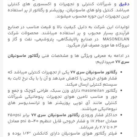
دقیق
و شیرآلات کنترلی و تجهیزات و اکسسوری های کنترلی
میباشد. کنترل ولو های ماسونیلان، پوزیشنر و رگلاتور از پر استفاده
ترین تجهیزات این حوزه محسوب میشوند.
تولیدات این شرکت به دلیل کیفیت بالا و قیمت مناسب در صنایع
فرآیندی بسیار محبوب و پر استفاده میباشند. محصولات شرکت
MASONEILAN در صنایع پالایشگاهی، پتروشیمی، نفت و گاز و
نیروگاه ها مورد مصرف قرار میگیرد.
در ادامه به معرفی ویژگی ها و مشخصات فنی
رگلاتور ماسونیلان
سری ۷۷
میپردازیم:
رگلاتور ماسونیلان سری ۷۷
یکی از تجهیزات کنترلی میباشد که
فشار هوای خروجی را کاهش میدهد و آن را با یک نرخ ثابت به
سیستم کنترلی ارسال میکند.
رگلاتور masoneilan دارای وزن سبک، طراحی کوچک و جمع و
جور و مناسب تامین هوای تجهیزات پنوماتیکی شیرآلات
کنترلی مانند آی توپی پوزیشنر ها و ترانسدیوسر های
نیوماتیکی میباشند.
حداکثر فشار ورودی
رگلاتور ماسونیلان سری ۷۷
برابر 250psi
معادل ۱۷.2bar و فشار خروجی قابل تنظیم ۴۰-۵ psi معادل
۰.۳ تا ۲.۷ بار میباشد.
فیلتر رگلاتور هوای ماسونیلان دارای کانکشن “۱/۴ بوده و