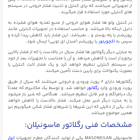
از تجهیزاتی میباشند که برای کنترل و تثبیت فشار خروجی در سیستم
های کنترلی مورد استفاده قرار میگیرند.
در کنترل ولو ها فشار هوای خروجی از منبع تغذیه هوای فشرده به
دلیل اینکه بالا میباشد. و مناسب استفاده در تجهیزات کنترلی مانند
پوزیشنر یا رله بوستر و … نمیباشد، این فشار باید کاهش پیدا کرده و
سپس به
اکچویتور
یا پوزیشنر (مبدل ای توپی) ارسال شود.
به عبارتی دیگر رگولاتور ها فشار سیال در بالادست را که از فشار بالایی
برخوردار است را کاهش میدهد. و آن را متناسب با تجهیزات بعد از خود
در سیستم کنترلی تنظیم خواهد کرد و یک فشار ثابت کنترلی را
بصورت یکنواخت برای پایین دست تآمین میکنند.
رگلاتورها دارای ۲ پورت ورودی و خروجی میباشند که سیال از طریق
پورت ورودی وارد
رگلاتور
خواهد شد. و توسط یک مکانیزم که عمدتآ
یک دیافراگم و فنر قابل تنظیم میباشد. هنگامی که شیر باز میشود
یا به عبارت دیگر شیر عمل میکند، فشار بالادست را کاهش خواهد
داد. یکی از دلایلی که این شیرها را شیرهای فشار شکن میگوییم نیز
همین موضوع میباشد.
مشخصات فنی رگلاتور ماسونیلان:
ماسونیلان MASONEILAN یکی از تولید کنندگان مطرح تجهیزات
ابزار