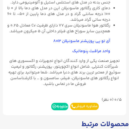
جنس بدنه در مدل های استنلس استیل و آلومینیومی دارد.
دمای کاری رگلاتور ماسونیلان این در مدل های دما بالا از ۰ تا
۱۰۰ درجه سانتی گراد و در مدل های دما پایین از ۵۰- تا ۶۰
درجه ساتی گراد میباشد.
رگلاتور هوا ماسونیلان سری ۷۷ دارای ظرفیت Cv معادل ۰.۲۵ و
همچنین سایز سوراخ های فیلتر داخلی آن ۵ میکرون میباشد.
آی تو پی پوزیشنر ماسونیلان ۸۰۱۲
واحد مراقبت پنوماتیک
تجهیز صنعت یکی از وارد کنندگان انواع تجهیزات و اکسسوری های
شیرآلات کنترلی. شامل انواع اکچویتور، پوزیشنر، رگلاتور و لیمیت
سوئیچ از معتبر ترین برند های دنیا میباشد. شما میتوانید برای تهیه
انواع رگلاتور های ماسونیلان، فیشر، سامسون و … با کارشناساسن
فروش ما در تماس باشید.
0/5
(۰ نظر)
مشاوره فروش
مشاوره بله
محصولات مرتبط