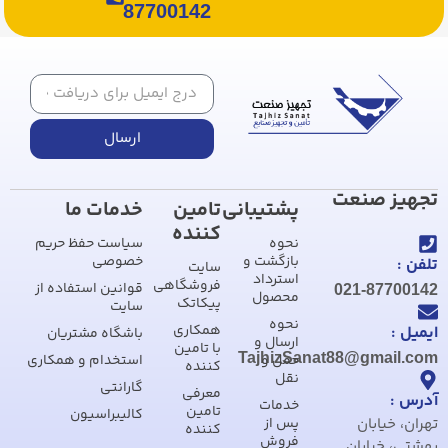
87700142
ارسال
تجهیز صنعت
پشتیبانی
تامین
خدمات ما
کننده
نحوه
سیاست حفظ حریم
بازگشت و
خصوصی
تلفن :
سایت
استرداد
فروشگاهی
قوانین استفاده از
021-87700142
محصول
پیکاتک
سایت
نحوه
همکاری
ایمیل :
باشگاه مشتریان
ارسال و
با تامین
TajhizSanat88@gmail.com
حمل و
استخدام و همکاری
کننده
نقل
گارانتی
معرفی
آدرس :
خدمات
تامین
کالیبراسیون
تهران، خیابان
پس از
کننده
فروش
بهشتی، خیابان