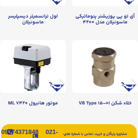
آی تو پی پوزیشنر پنوماتیکی
لول ترانسمیتر دیسپلیسر
ماسونیلان مدل ۴۲۰۰
ماسونیلان
خلاء شکن VB Type ۱۵-۰۱
موتور هانیول ML ۷۴۲۰
09374371848
021-
مشاوره رایگان و خرید، تماس با شماره های: