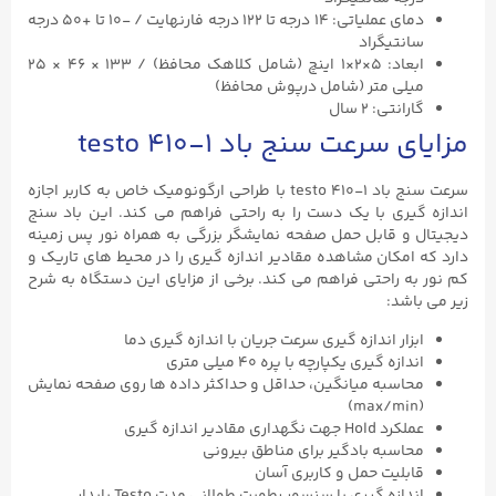
دمای عملیاتی: ۱۴ درجه تا ۱۲۲ درجه فارنهایت / -۱۰ تا +۵۰ درجه
سانتیگراد
ابعاد: ۵×۲×۱ اینچ (شامل کلاهک محافظ) / ۱۳۳ × ۴۶ × ۲۵
میلی متر (شامل درپوش محافظ)
گارانتی: ۲ سال
مزایای سرعت سنج باد testo ۴۱۰-۱
سرعت سنج باد testo ۴۱۰-۱ با طراحی ارگونومیک خاص به کاربر اجازه
اندازه گیری با یک دست را به راحتی فراهم می کند. این باد سنج
دیجیتال و قابل حمل صفحه نمایشگر بزرگی به همراه نور پس زمینه
دارد که امکان مشاهده مقادیر اندازه گیری را در محیط های تاریک و
کم نور به راحتی فراهم می کند. برخی از مزایای این دستگاه به شرح
زیر می باشد:
ابزار اندازه گیری سرعت جریان با اندازه گیری دما
اندازه گیری یکپارچه با پره ۴۰ میلی متری
محاسبه میانگین، حداقل و حداکثر داده ها روی صفحه نمایش
(max/min)
عملکرد Hold جهت نگهداری مقادیر اندازه گیری
محاسبه بادگیر برای مناطق بیرونی
قابلیت حمل و کاربری آسان
اندازه گیری با سنسور رطوبت طولانی مدت Testo پایدار