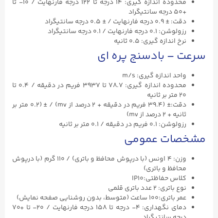
محدوده اندازه گیری: ۱۴ درجه تا ۱۲۲ درجه فارنهایت / ۱۰- تا
+۵۰ درجه سانتیگراد
دقت: ± ۰.۹ درجه فارنهایت / ± ۰.۵ درجه سانتیگراد
رزولوشن: ۰.۱ درجه فارنهایت / ۰.۱ درجه سانتیگراد
نرخ اندازه گیری: ۰.۵ ثانیه
سرعت – بادسنج پره ای
واحد اندازه گیری: m/s
محدوده اندازه گیری: ۷۸.۷ تا ۳۹۳۷ فریم در دقیقه / ۰.۴ تا
۲۰ متر بر ثانیه
دقت:± (۳۹.۴ فریم در دقیقه + ۲ درصد از mv) / ± (۰.۲ متر بر
ثانیه + ۲ درصد از mv)
رزولوشن: ۰.۱ فریم در دقیقه / ۰.۱ متر بر ثانیه
مشخصات عمومی
وزن: ۴ اونس (با درپوش محافظ و باتری) / ۱۱۰ گرم (با درپوش
محافظ و باتری)
کلاس حفاظتی:IP10
نوع باتری: ۲ عدد باتری قلمی
عمر باتری:۱۰۰ ساعت (متوسط، بدون روشنایی صفحه نمایش)
دمای نگهداری: ۴- درجه تا ۱۵۸ درجه فارنهایت / ۲۰- تا +۷۰
درجه سانتیگراد