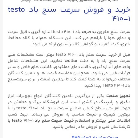
خرید و فروش سرعت سنج باد testo
۴۱۰-۱
سرعت سنج مقرون به صرفه باد testo ۴۱۰-۱ اندازه گیری دقیق سرعت
و دمای هوا را فراهم می کند. این دستگاه همراه با کلاه محافظ،
باتری، کیف کمربند و گواهی کالیبراسیون ارائه می شود.
قبل از خرید سرعت سنج باد testo ۴۱۰-۱ بهتر است مشخصات فنی
سرعت‌ سنج باد را به دقت مطالعه نمایید. این مشخصات شامل
واحدهای اندازه‌گیری، دقت، دمای عملکردی، قابلیت‌ های خاص و سایر
جزئیات فنی می شود. همچنین مقایسه قیمت‌ ها و تامین کنندگان
مختلف می‌تواند به شما کمک کند تا بهترین قیمت را برای سرعت‌سنج
باد Testo ۴۱۰-۱ پیدا کنید.
تجهیز صنعت
یکی از بزرگترین تامین کنندگان انواع تجهیزات ابزار
دقیق و پایپینگ در کشور است. این فروشگاه بزرگ و مطمئن در
جهت افزایش سطح کیفی صنایع سرعت سنج باد testo ۴۱۰-۱ را با
بهترین کیفیت و قیمت مناسب به فروش می رساند. جهت کسب
اطلاعات فنی بیشتر و استعلام
قیمت سرعت سنج باد testo ۴۱۰-۱
با
کارشناسان فنی و فروش ما در تماس باشید.
سرعت سنج باد تستو ۴۰۵