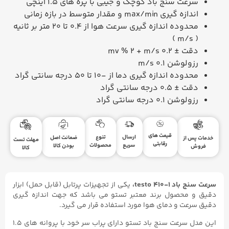
سرعت سنج باد کوچک و جیبی با پره های 1.5 اینچی
اندازه گیری max/min و مقدار متوسط در بازه زمانی
محدوده اندازه گیری سرعت هوا از 0.4 تا 20 متر بر ثانیه
)
m/s
(
دقت
±
0.2
m/s
+ 2 %
mv
رزولوشن 0.1
m/s
محدوده اندازه گیری دما از -10 تا 50 درجه سانتی گراد
دقت
±
0.5 درجه سانتی گراد
رزولوشن 0.1 درجه سانتی گراد
قیمت های
ارسال
تنوع
ضمانت اصل
خدمات پس از
مهلت تست
رقابتی
سریع
محصولات
بودن کالا
فروش
کالا
سرعت سنج باد testo ۴۱۰-۱،
یکی از تجهیزات پرتابل (قابل حمل) ابزار
دقیق و محصول برند معتبر تستو می باشد که جهت اندازه گیری
دقیق سرعت و دمای هوا مورد استفاده قرار می گیرد.
این مدل سرعت سنج باد تستو دارای پراب سر خود با پروانه های ۱.۵