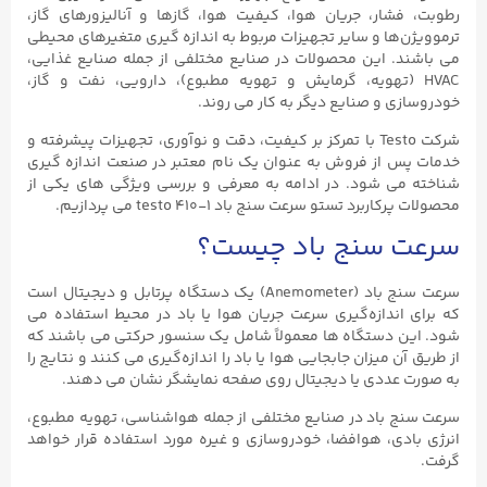
رطوبت، فشار، جریان هوا، کیفیت هوا، گازها و آنالیزورهای گاز،
ترموویژن‌ها و سایر تجهیزات مربوط به اندازه‌ گیری متغیرهای محیطی
می‌ باشند. این محصولات در صنایع مختلفی از جمله صنایع غذایی،
HVAC (تهویه، گرمایش و تهویه مطبوع)، دارویی، نفت و گاز،
خودروسازی و صنایع دیگر به کار می روند.
شرکت Testo با تمرکز بر کیفیت، دقت و نوآوری، تجهیزات پیشرفته و
خدمات پس از فروش به عنوان یک نام معتبر در صنعت اندازه‌ گیری
شناخته می‌ شود. در ادامه به معرفی و بررسی ویژگی های یکی از
محصولات پرکاربرد تستو سرعت سنج باد testo ۴۱۰-۱ می پردازیم.
سرعت سنج باد چیست؟
سرعت سنج باد (Anemometer) یک دستگاه پرتابل و دیجیتال است
که برای اندازه‌گیری سرعت جریان هوا یا باد در محیط استفاده می‌
شود. این دستگاه‌ ها معمولاً شامل یک سنسور حرکتی می باشند که
از طریق آن میزان جابجایی هوا یا باد را اندازه‌گیری می‌ کنند و نتایج را
به صورت عددی یا دیجیتال روی صفحه نمایشگر نشان می دهند.
سرعت سنج باد در صنایع مختلفی از جمله هواشناسی، تهویه مطبوع،
انرژی بادی، هوافضا، خودروسازی و غیره مورد استفاده قرار خواهد
گرفت.