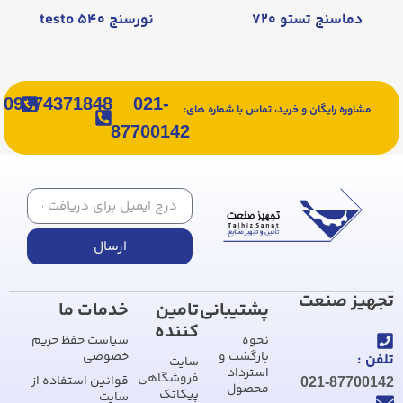
دماسنج تستو ۷۲۰
نورسنج testo ۵۴۰
09374371848
021-
مشاوره رایگان و خرید، تماس با شماره های:
87700142
ارسال
تجهیز صنعت
پشتیبانی
تامین
خدمات ما
کننده
نحوه
سیاست حفظ حریم
بازگشت و
خصوصی
تلفن :
سایت
استرداد
فروشگاهی
قوانین استفاده از
021-87700142
محصول
پیکاتک
سایت