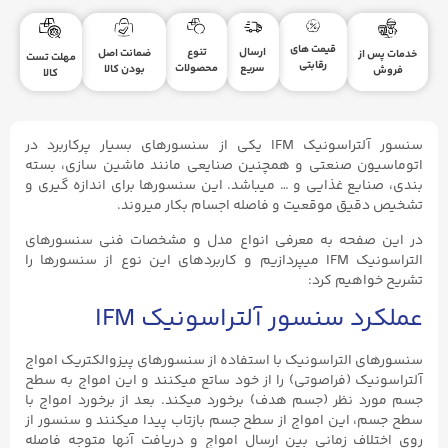
قیمت های
ارسال
تنوع
ضمانت اصل
خدمات پس از
مهلت تست
رقابتی
سریع
محصولات
بودن کالا
فروش
کالا
سنسور آلتراسونیک IFM یکی از سنسورهای بسیار پرکاربرد در
اتوماسیون صنعتی و همچنین صنایعی مانند ماشین سازی، بسته
بندی، صنایع غذایی و … میباشد. این سنسورها برای اندازه گیری و
تشخیص دقیق موقعیت و فاصله اجسام بکار میروند.
در این صفحه به معرفی انواع مدل و مشخصات فنی سنسورهای
التراسونیک IFM میپردازیم و کاربردهای این نوع از سنسورها را
تشریح خواهیم کرد:
عملکرد سنسور آلتراسونیک IFM
سنسورهای التراسونیک با استفاده از سنسورهای پیزوالکتریک امواج
آلتراسونیک (فراصوتی) را از خود ساتع میکنند و این امواج به سطح
جسم مورد نظر (جسم هدف) برخورد میکند. بعد از برخورد امواج با
سطح جسم، این امواج از سطح جسم بازتاب پیدا میکنند و سنسور از
روی اختلاف زمانی بین ارسال امواج و دریافت آنها متوجه فاصله