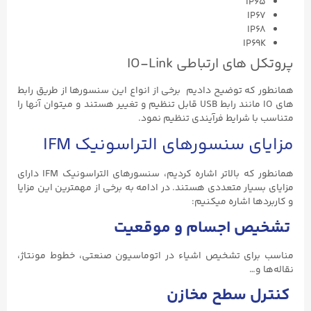
IP65
IP67
IP68
IP69K
پروتکل های ارتباطی IO-Link
همانطور که توضیح دادیم برخی از انواع این سنسورها از طریق رابط
های IO مانند رابط USB قابل تنظیم و تغییر هستند و میتوان آنها را
متناسب با شرایط فرآیندی تنظیم نمود.
مزایای سنسورهای التراسونیک IFM
همانطور که بالاتر اشاره کردیم، سنسورهای التراسونیک IFM دارای
مزایای بسیار متعددی هستند. در ادامه به برخی از مهمترین این مزایا
و کاربردها اشاره میکنیم:
تشخیص اجسام و موقعیت
مناسب برای تشخیص اشیاء در اتوماسیون صنعتی، خطوط مونتاژ،
نقاله‌ها و…
کنترل سطح مخازن