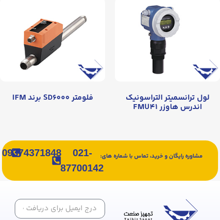
لول ترانسمیتر التراسونیک
فلومتر SD۶۰۰۰ برند IFM
اندرس هاوزر FMU۴۱
09374371848
021-
مشاوره رایگان و خرید، تماس با شماره های:
87700142