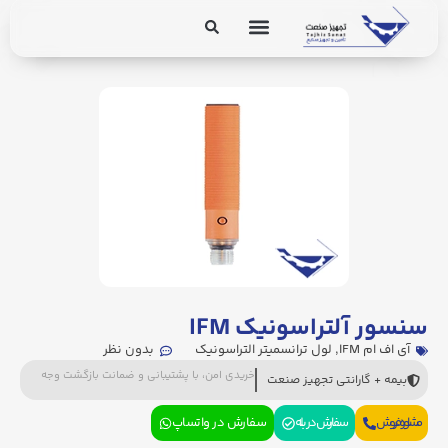
برق و ابزار دقیق
تجهیزات پایپینگ
سنسور آلتراسونیک IFM
آی اف ام IFM
,
لول ترانسمیتر التراسونیک
بدون نظر
خریدی امن، با پشتیبانی و ضمانت بازگشت وجه
بیمه + گارانتی تجهیز صنعت
مشاوره فروش
سفارش در بله
سفارش در واتساپ