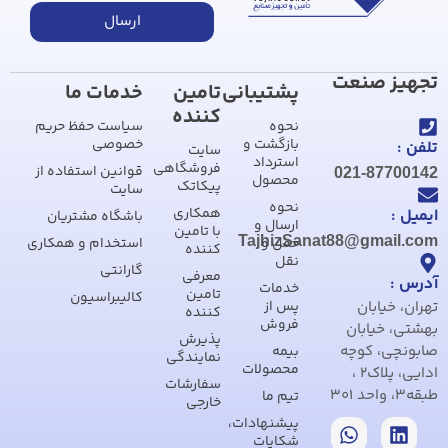
ارسال
تجهیز صنعت
پشتیبانی
تامین
خدمات ما
کننده
نحوه
سیاست حفظ حریم
بازگشت و
خصوصی
تلفن :
سایت
استرداد
فروشگاهی
قوانین استفاده از
021-87700142
محصول
پیکاتک
سایت
نحوه
همکاری
ایمیل :
باشگاه مشتریان
ارسال و
با تامین
TajhizSanat88@gmail.com
حمل و
استخدام و همکاری
کننده
نقل
گارانتی
معرفی
آدرس :
خدمات
تامین
کالیبراسیون
تهران، خیابان
پس از
کننده
فروش
بهشتی، خیابان
پذیرش
صابونچی، کوچه
بیمه
نمایندگی
محصولات
ادایی، پلاک2 ،
سفارشات
طبقه3، واحد 301
تیم ما
خارجی
پیشنهادات،
شکایات