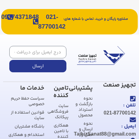
09374371848
021-
مشاوره رایگان و خرید، تماس با شماره های:
87700142
ارسال
تجهیز صنعت
پشتیبانی
تامین
خدمات ما
کننده
نحوه
سیاست حفظ حریم
بازگشت و
خصوصی
تلفن :
سایت
استرداد
فروشگاهی
قوانین استفاده از
021-87700142
محصول
پیکاتک
سایت
نحوه
همکاری
ایمیل :
باشگاه مشتریان
ارسال و
با تامین
TajhizSanat88@gmail.com
حمل و
استخدام و همکاری
کننده