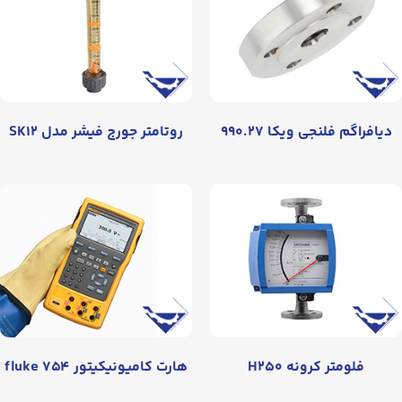
دیافراگم فلنجی ویکا ۹۹۰.۲۷
روتامتر جورج فیشر مدل SK۱۲
فلومتر کرونه H۲۵۰
هارت کامیونیکیتور fluke ۷۵۴