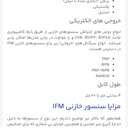
برنجی (ابکاری شده با نیکل)
پلاستیکی
استیل
خروجی های الکتریکی
انواع روش های ارتباطی سنسورهای خازنی از طریق رابط کامپیوتری
مانند USB، RS232، RS485 و یا بلوتوث در برخی مدل‌ها امکان پذیر
میباشد. انواع سیگنال های (خروجی) زیر برای سنسورهای خازنی IFM
در دسترس هستند:
PNP
NPN
PNP/NPN
NAMUR
طول کابل
۴ سانتی متر تا ۲۰ متر
مزایا سنسور خازنی IFM
همانطور که بالاتر نیز توضیح دادیم، این نوع از سنسورها به دلیل
اندازه گیری غیر تماسی و همچنین مزایای بی شماری که برای تشخیص