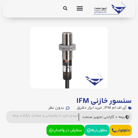
برق و ابزار دقیق
تجهیزات پایپینگ
سنسور خازنی IFM
آی اف ام IFM
,
خرید ابزار دقیق
بدون نظر
خریدی امن، با پشتیبانی و ضمانت بازگشت وجه
بیمه + گارانتی تجهیز صنعت
مشاوره فروش
سفارش در بله
سفارش در واتساپ