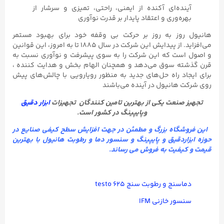
آینده‌ای آکنده از ایمنی، راحتی، تمیزی و سرشار از
بهره‌وری و اعتقاد پایدار بر قدرت نوآوری
هانیول روز به روز بر حرکت بی وقفه خود برای بهبود مستمر
می‌افزاید. از پیدایش این شرکت در سال ۱۸۸۵ تا به امروز، این قوانین
و اصول است که این شرکت را به سوی پیشرفت و نوآوری نسبت به
قرن گذشته سوق می‌دهد و همچنان الهام بخش و هدایت کننده ،
برای ایجاد راه حل‌های جدید به منظور رویارویی با چالش‌های پیش
روی شرکت هانیول در آینده می‌باشند
تجهیز صنعت
یکی از بهترین تامین کنندگان تجهیزات
ابزار دقیق
وپایپینگ در کشور است.
این فروشگاه بزرگ و مطمئن در جهت افزایش سطح کیفی صنایع در
حوزه ابزاردقیق و پایپینگ و
سنسور دما و رطوبت
هانیول
با بهترین
قیمت و کیفیت به فروش می رساند.
دماسنج و رطوبت سنج testo ۶۲۵
سنسور خازنی IFM