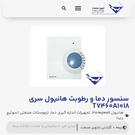
برق و ابزار دقیق
تجهیزات پایپینگ
سنسور دما و رطوبت هانیول سری
T۷۴۶۰A۱۰۱۸
هانیول Honeywell
,
تجهیزات اندازه گیری دما
,
ترموستات صنعتی (سوئیچ
دما)
خریدی امن، با پشتیبانی و ضمانت بازگشت وجه
بیمه + گارانتی تجهیز صنعت