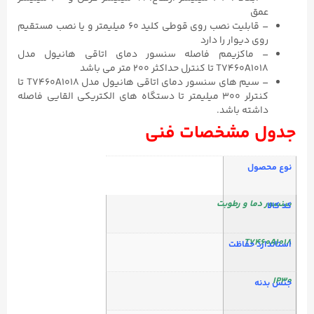
عمق
– قابلیت نصب روی قوطی کلید ۶۰ میلیمتر و یا نصب مستقیم
روی دیوار را دارد
– ماکزیمم فاصله سنسور دمای اتاقی هانیول مدل
T7460A1018 تا کنترل حداکثر ۲۰۰ متر می باشد
– سیم های سنسور دمای اتاقی هانیول مدل T7460A1018 تا
کنترلر ۳۰۰ میلیمتر تا دستگاه‌ های الکتریکی القایی فاصله
داشته باشد.
جدول مشخصات فنی
نوع محصول
سنسور دما و رطوبت
کد کالا
T7460A1018
استاندارد حفاظت
IP30
جنس بدنه