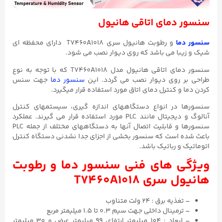
سنسور دمای اتاقی هانیول
سنسور دما
و رطوبت هانیول سری T7460A1018 دارای محفظه ای
شیک و زیبا می باشد که روی دیوار نصب می شود.
سنسور دمای اتاقی هانیول مدل T7460A1018 که با توجه به نوع
طراحی بر روی دیوار نصب می گردد. این
سنسور دما
جهت سنس
کردن دما و کنترل دمای اتاق مورد استفاده قرار میگیرد.
سنسورها در انواع دستگاههای اندازه گیری، سیستمهای کنترل
آنالوگ و دیجیتال مانند PLC مورد استفاده قرار می گیرند. عملکرد
سنسورها و قابلیت اتصال آنها به دستگاههای مختلف از جمله PLC
باعث شده است که سنسور بخشی از اجزای جدا نشدنی دستگاه کنترل
اتوماتیک و رباتیک باشد.
ویژگی های فنی سنسور دما و رطوبت
هانیول سری T7460A1018
– تغذیه برق : ۲۴ ولت متناوب
– ترمینال داخلی جهت سیم ۰.۳ تا ۱.۵ میلیمتر مربع
– ابعاد : ۱۰۴ میلیمتر ارتفاع، ۹۹ میلیمتر عرض و ۳۰ میلیمتر