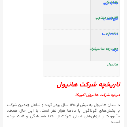
پلاستیک
تغذیه برق
۲۴ ولت متناوب
نوع اتصال
دنده ای
حداکثر دما
۵۰ درجه سانتیگراد
برند
هانیول
تاریخچه شرکت هانیول
درباره شرکت هانیول آمریکا
داستان هانیول به بیش از ۱۲۵ سال برمی‌گردد و شامل چندین شرکت
با بخش‌های گوناگون با ده‌ها هزار نفر است. با این حال هدف،
مأموریت و ارزش‌های اصلی شرکت از ابتدا همیشگی و ثابت بوده
است: