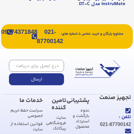
InstruMate مدل DT-C
09374371848
021-
مشاوره رایگان و خرید، تماس با شماره های:
87700142
ارسال
تجهیز صنعت
پشتیبانی
تامین
خدمات ما
کننده
نحوه
سیاست حفظ حریم
بازگشت و
خصوصی
تلفن :
سایت
استرداد
فروشگاهی
قوانین استفاده از
021-87700142
محصول
پیکاتک
سایت