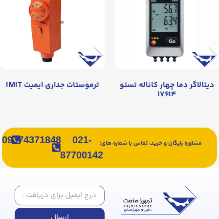
دیتالاگر دما چهار کاناله تستو
ترموستات جداری ایمیت IMIT
۱۷۶t۴
09374371848
021-
مشاوره رایگان و خرید، تماس با شماره های:
87700142
ارسال