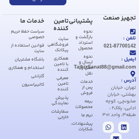
تجهیز صنعت
پشتیبانی
تامین
خدمات ما
کننده
نحوه
سیاست حفظ حریم
بازگشت و
خصوصی
تلفن :
سایت
استرداد
فروشگاهی
قوانین استفاده از
021-87700142
محصول
پیکاتک
سایت
نحوه
همکاری
ایمیل :
باشگاه مشتریان
ارسال و
با تامین
TajhizSanat88@gmail.com
حمل و
استخدام و همکاری
کننده
نقل
گارانتی
معرفی
آدرس :
خدمات
تامین
کالیبراسیون
تهران، خیابان
پس از
کننده
فروش
بهشتی، خیابان
پذیرش
صابونچی، کوچه
بیمه
نمایندگی
محصولات
ادایی، پلاک2 ،
سفارشات
طبقه3، واحد 301
تیم ما
خارجی
پیشنهادات،
شکایات