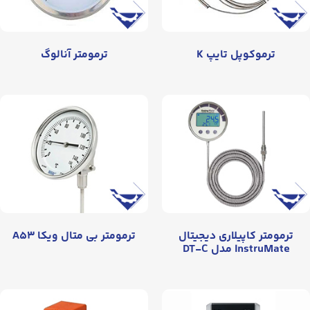
ترموکوپل تایپ K
ترمومتر آنالوگ
ترمومتر کاپیلاری دیجیتال
ترمومتر بی متال ویکا A۵۳
InstruMate مدل DT-C