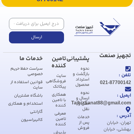
ارسال
تجهیز صنعت
پشتیبانی
تامین
خدمات ما
کننده
نحوه
سیاست حفظ حریم
بازگشت و
خصوصی
تلفن :
سایت
استرداد
فروشگاهی
قوانین استفاده از
021-87700142
محصول
پیکاتک
سایت
نحوه
همکاری
ایمیل :
باشگاه مشتریان
ارسال و
با تامین
TajhizSanat88@gmail.com
حمل و
استخدام و همکاری
کننده
نقل
گارانتی
معرفی
آدرس :
خدمات
تامین
کالیبراسیون
تهران، خیابان
پس از
کننده
فروش
بهشتی، خیابان
پذیرش