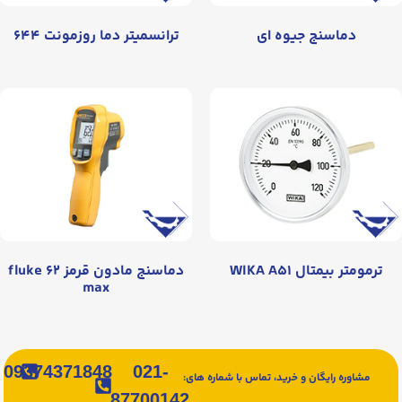
دماسنج جیوه ای
ترانسمیتر دما روزمونت ۶۴۴
ترمومتر بیمتال WIKA A۵۱
دماسنج مادون قرمز fluke ۶۲
max
09374371848
021-
مشاوره رایگان و خرید، تماس با شماره های:
87700142