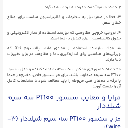
۲. دقت: معمولاً دقت حدود ۰.۱ درجه سانتیگراد.
۳. خطا در صفر: نیاز به تنظیمات و کالیبراسیون مناسب برای اصلاح
خطای صفر.
۴. خروجی: خروجی مقاومتی که نیازمند استفاده از مدار الکترونیکی و
جدول کالیبراسیون برای تبدیل به دما است.
۵. مواد سازنده: استفاده از موادی مانند پلاتینیوم (Pt) که
ویژگی‌های مناسبی برای اندازه‌گیری دما و مقاومت در برابر تغییرات
دما دارند.
مشخصات دقیق تری ممکن است بسته به تولیدکننده و مدل سنسور
PT100 سه سیمه متفاوت باشد. برای هر سنسور خاص، دفترچه راهنما
یا برگه داده‌های فنی مربوطه را باید مطالعه شود تا مشخصات کامل
آن را بدست آورید.
مزایا و معایب سنسور PT100 سه سیم
شیلددار
مزایا سنسور PT100 سه سیم شیلددار (۳-
wire):