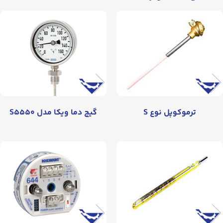
ترموکوپل نوع S
گیج دما ویکا مدل S۵۵۵۰