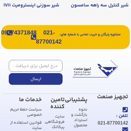
شیر کنترل سه راهه سامسون
شیر سوزنی اینسترومیت IV۱۱
09374371848
021-
مشاوره رایگان و خرید، تماس با شماره های:
87700142
ارسال
تجهیز صنعت
پشتیبانی
تامین
خدمات ما
کننده
نحوه
سیاست حفظ حریم
بازگشت و
خصوصی
تلفن :
سایت
استرداد
فروشگاهی
قوانین استفاده از
021-87700142
محصول
پیکاتک
سایت