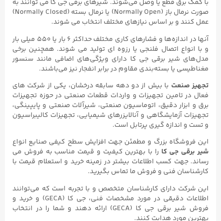
با کمک برق قطع یا وصل می‌شوند. شیرهای برقی جی کا می‌ توانند به
صورت نرمال باز (Normally Open) یا نرمال بسته (Normally Closed)
عمل کنند و بر اساس نیازهای مختلف انتخاب می شوند.
آنها در اندازه‌ها و فشارهای کاری مختلف حداکثر ۶ بار یا ۵۵۰ میلی بار
و با انواع اتصال فلنجی یا رزوه ای تولید می شوند. همچنین برخی
مدل‌های شیر برقی جی کا دارای ویژگی‌های اضافی مانند سنسور
مغناطیسی یا بسته‌بندی مقاوم در برابر انفجار نیز می‌باشند.
تجهیز صنعت
با بیش از دو دهه سابقه درخشان، یکی از شرکت های
فعال در تامین تجهیزات و واردات قطعات صنعتی در حوزه تجهیزات
برق و ابزار دقیق، اتوماسیون صنعتی، شیرآلات صنعتی و پایپینگی،
تجهیزات آزمایشگاهی و آنالایزرهای شیمیایی، تجهیزات کالیبراسیون
و تست و اندازه گیری پرتابل است.
این فروشگاه بزرگ و مطمئن جهت افزایش سطح کیفی صنایع انواع
شیر برقی جی کا
را با بهترین کیفیت و قیمت مناسب به فروش می
رساند. جهت کسب اطلاعات بیشتر در زمینه خرید و استعلام قیمت با
کارشناسان فنی و فروش ما تماس بگیرید.
این شرکت دارای کارشناسان متخصص و با تجربه است که می‌توانند
اطلاعات دقیقی در مورد مشخصات فنی، جی کا (GECA) و خرید و
فروش شیر برقی جی کا (GECA) ارائه دهند و شما را در انتخاب
بهترین مورد هدایت کنند.