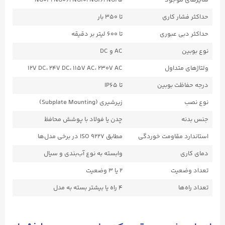
ار کاری
تا ۳۵۰ بار
ی عبوری
تا ۶۰۰ لیتر بر دقیقه
AC و DC
متداول
12V DC، 24V DC، 115V AC، 230V AC
ظت بوبین
تا IP65
زیرشیری (Subplate Mounting)
چدن یا فولاد با پوشش محافظ
 مقاومت خوردگی
مطابق ISO ۹۲۲۷ در برخی مدل‌ها
ی
وابسته به نوع آب‌بندی و سیال
عیت
۲ یا ۳ وضعیت
ها
۴ راه یا بیشتر بسته به مدل