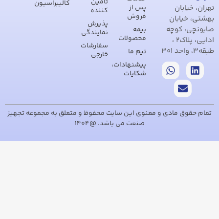
تامین
کالیبراسیون
ن
پس از
کننده
فروش
ان
پذیرش
وچه
بیمه
نمایندگی
محصولات
ادایی، پلاک2 ،
سفارشات
تیم ما
خارجی
پیشنهادات،
شکایات
مادی و معنوی این سایت محفوظ و متعلق به مجموعه تجهیز
صنعت می باشد. @1404