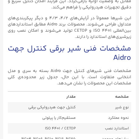
وضعیت اولیه بازمی‌گردد. این فرآیند امکان کنترل سریع و
زات هیدرولیکی را فراهم می‌کند.
این شیرها معمولاً در آرایش‌های ۴/۲، ۴/۳ و دیگر پیکربندی‌های
متداول طراحی می‌شوند. محصولات برند Aidro مطابق استانداردهای
بین‌المللی ISO ۴۴۰۱ و CETOP تولید می‌شوند و امکان نصب روی
ی استاندارد را دارند.
ت فنی شیر برقی کنترل جهت
مشخصات فنی شیرهای کنترل جهت Aidro بسته به سری و مدل
متفاوت است. با این حال، جدول زیر محدوده‌ی کلی
ن محصولات را نشان می‌دهد.
مقدار
کنترل جهت هیدرولیکی برقی
رد
مستقیم‌کار یا پیلوتی
 نصب
ISO 4401 / CETOP
موجود
NG04، NG06، NG10، NG16، NG25