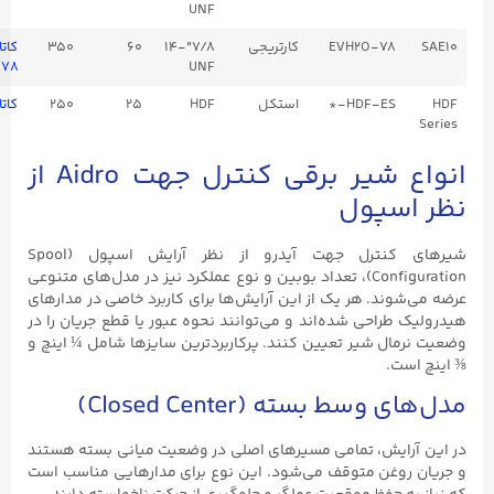
UNF
EVH2O-78
کارتریجی
7/8"-14
60
350
کاتالوگ
EVH2O-۷۸
UNF
HDF-ES-*
استکل
HDF
25
250
کاتالوگ HDF-ES
انواع شیر برقی کنترل جهت Aidro از
سپول
شیرهای کنترل جهت آیدرو از نظر آرایش اسپول (Spool
Configuration)، تعداد بوبین و نوع عملکرد نیز در مدل‌های متنوعی
ند. هر یک از این آرایش‌ها برای کاربرد خاصی در مدارهای
راحی شده‌اند و می‌توانند نحوه عبور یا قطع جریان را در
ال شیر تعیین کنند. پرکاربردترین سایزها شامل ¼ اینچ و
ت.
سط بسته (Closed Center)
ایش، تمامی مسیرهای اصلی در وضعیت میانی بسته هستند
وغن متوقف می‌شود. این نوع برای مدارهایی مناسب است