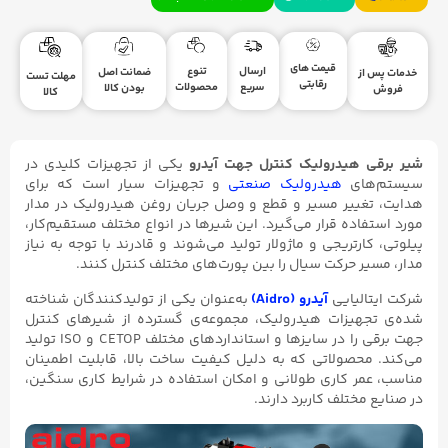
قیمت های
ارسال
تنوع
ضمانت اصل
ز
مهلت تست
رقابتی
سریع
محصولات
بودن کالا
کالا
هیدرولیک کنترل جهت آیدرو
یکی از تجهیزات کلیدی در
ای
هیدرولیک صنعتی
و تجهیزات سیار است که برای
ییر مسیر و قطع و وصل جریان روغن هیدرولیک در مدار
ده قرار می‌گیرد. این شیرها در انواع مختلف مستقیم‌کار،
رتریجی و ماژولار تولید می‌شوند و قادرند با توجه به نیاز
ر حرکت سیال را بین پورت‌های مختلف کنترل کنند.
لیایی
آیدرو (Aidro)
به‌عنوان یکی از تولیدکنندگان شناخته
هیزات هیدرولیک، مجموعه‌ی گسترده از شیرهای کنترل
جهت برقی را در سایزها و استانداردهای مختلف CETOP و ISO تولید
حصولاتی که به دلیل کیفیت ساخت بالا، قابلیت اطمینان
ر کاری طولانی و امکان استفاده در شرایط کاری سنگین،
ختلف کاربرد دارند.