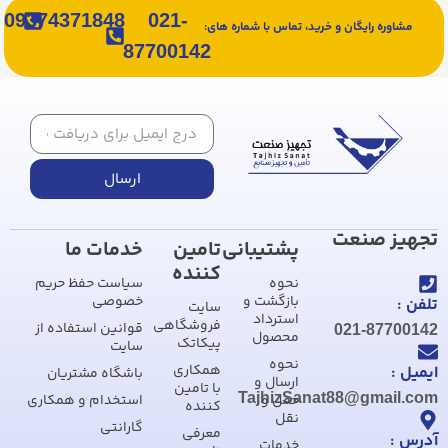
09374371848
021-
یگان و خرید، تماس با شماره های:
87700142
ارسال
نعت
پشتیبانی
تامین
خدمات ما
کننده
نحوه
سیاست حفظ حریم
بازگشت و
خصوصی
سایت
استرداد
فروشگاهی
قوانین استفاده از
021
محصول
پیکاتک
سایت
نحوه
همکاری
باشگاه مشتریان
ارسال و
با تامین
TajhizSanat88@
حمل و
استخدام و همکاری
کننده
نقل
گارانتی
معرفی
خدمات