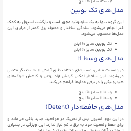
ای تک بوبین
تنها به یک سلونوئید مجهز است و بازگشت اسپول به کمک
 می‌شود. سادگی ساختار و مصرف برق کمتر از مزایای این
حسوب می‌شود.
بوبین سایز ¼ اینچ
بوبین سایز ⅜ اینچ
ی وسط H
در وضعیت میانی، مسیرهای مختلف طبق آرایش H به یکدیگر متصل
 این ساختار امکان گردش آزاد روغن و کاهش شوک‌های
را در برخی مدارها فراهم می‌کند.
ز ¼ اینچ
ز ⅜ اینچ
حافظه‌دار (Detent)
ع، اسپول پس از تحریک در موقعیت جدید باقی می‌ماند و
وضعیت خود به برق دائم نیاز ندارد. این ویژگی در بسیاری
لات صنعتی و تجهیزات متحرک کاربرد دارد.