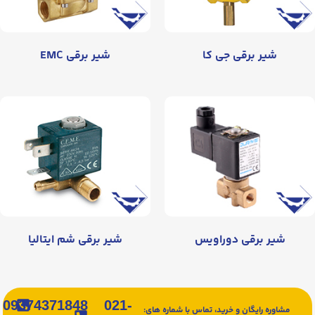
شیر برقی جی کا
شیر برقی EMC
شیر برقی دوراویس
شیر برقی شم ایتالیا
09374371848
021-
مشاوره رایگان و خرید، تماس با شماره های: