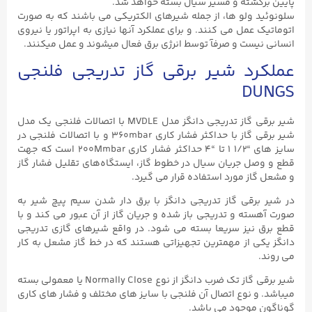
پایین برگشته و مسیر سیال بسته خواهد شد.
سلونوئید ولو ها، از جمله شیرهای الکتریکی می باشند که به صورت
اتوماتیک عمل می کنند. و برای عملکرد آنها نیازی به اپراتور یا نیروی
انسانی نیست و صرفآ توسط انرژی برق فعال میشوند و عمل میکنند.
عملکرد شیر برقی گاز تدریجی فلنجی
DUNGS
شیر برقی گاز تدریجی دانگز مدل MVDLE با اتصالات فلنجی یک مدل
شیر برقی گاز با حداکثر فشار کاری 360mbar و با اتصالات فلنجی در
سایز های “۱/۲ ۱ تا “۴ حداکثر فشار کاری 200Mmbar است که جهت
قطع و وصل جریان سیال‌ در خطوط گاز، ایستگاه‌های تقلیل فشار گاز
و مشعل گاز مورد استفاده قرار می گیرد.
در شیر برقی گاز تدریجی دانگز با برق دار شدن سیم پیچ شیر به
صورت آهسته و تدریجی باز شده و جریان گاز از آن عبور می کند و با
قطع برق نیز سریعا بسته می شود. در واقع شیرهای گازی تدریجی
دانگز یکی از مهمترین تجهیزاتی هستند که در خط گاز مشعل به کار
می روند.
شیر برقی گاز تک ضرب دانگز از نوع Normally Close یا معمولی بسته
میباشد. و نوع اتصال آن فلنجی با سایز های مختلف و فشار های کاری
گوناگون موجود می باشد.