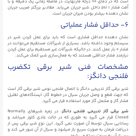
است که در دمای ۶۰ درجه فارنهایت، در فاصله زمانی یک دقیقه و با
اُفت فشار ۱ psi داخل شیر جریان می‌یابد. مقادیر بزرگتر ضریب جریان
نشان دهنده بیشتر بودن میزان جریان است.
۶- حداقل فشار عملیاتی
نشان دهنده حداقل فشاری است که باید برای عمل کردن شیر در
سیستم وجود داشته باشد. بسیاری از شیرآلات مستقیم می‌توانند در
فشار ۰ بار عمل کنند. در حالیکه شیرآلات غیر مستقیم برای عمل کردن
نیازمند فشار حداقلی هستند که به فعال‌سازی شیر کمک می‌کند.
مشخصات فنی شیر برقی تکضرب
فلنجی دانگز:
شیر برقی گاز تدریجی دانگز با اتصال فلنجی نوعی شیر برقی گاز است
که جهت قطع و وصل جریان سیال‌ در خطوط گاز، ایستگاه‌های تقلیل
فشار گاز و مشعل گاز مورد استفاده قرار می گیرد.
شیر برقی گاز تدریجی فلنجی دانگز
، در زمره شیرهای Normally
Closed قرار می گیرد به طوری که در حالت عادی کلوز میباشد و
رسانایی سیال توسط آن صورت نمی گیرد. این نوع شیر برقی پس از
دریافت فرمان به صورت سریع باز میشود و سیال از آن عبور می کند و
پس از آن به سرعت بسته می شود.