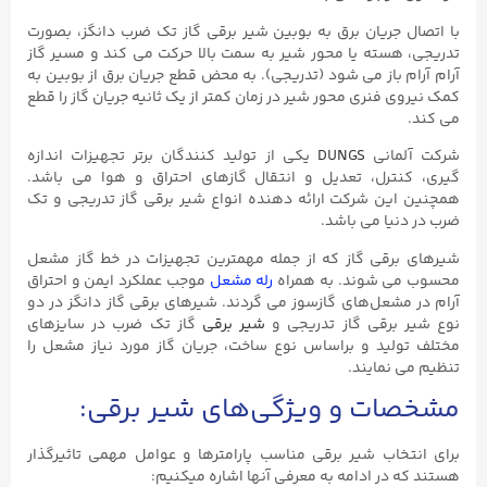
با اتصال جریان برق به بوبین شیر برقی گاز تک ضرب دانگز، بصورت
تدریجی، هسته یا محور شیر به سمت بالا حرکت می کند و مسیر گاز
آرام آرام باز می شود (تدریجی). به محض قطع جریان برق از بوبین به
کمک نیروی فنری محور شیر در زمان کمتر از یک ثانیه جریان گاز را قطع
می کند.
شرکت آلمانی
DUNGS
یکی از تولید کنندگان برتر تجهیزات اندازه
گیری، کنترل، تعدیل و انتقال گاز‌های احتراق و هوا می باشد.
همچنین این شرکت ارائه دهنده انواع شیر برقی گاز تدریجی و تک
ضرب در دنیا می باشد.
شیرهای برقی گاز که از جمله مهمترین تجهیزات در خط گاز مشعل
محسوب می شوند. به همراه
رله مشعل
موجب عملکرد ایمن و احتراق
آرام در مشعل‌های گازسوز می گردند. شیرهای برقی گاز دانگز در دو
نوع شیر برقی گاز تدریجی و
شیر برقی
گاز تک ضرب در سایزهای
مختلف تولید و براساس نوع ساخت، جریان گاز مورد نیاز مشعل را
تنظیم می نمایند.
مشخصات و ویژگی‌های شیر برقی:
برای انتخاب شیر برقی مناسب پارامترها و عوامل مهمی تاثیرگذار
هستند که در ادامه به معرفی آنها اشاره میکنیم: