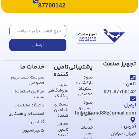
87700142
ارسال
تجهیز صنعت
پشتیبانی
تامین
خدمات ما
کننده
نحوه
سیاست حفظ حریم
بازگشت و
خصوصی
تلفن :
سایت
استرداد
فروشگاهی
قوانین استفاده از
021-87700142
محصول
پیکاتک
سایت
نحوه
همکاری
ایمیل :
باشگاه مشتریان
ارسال و
با تامین
TajhizSanat88@gmail.com
حمل و
استخدام و همکاری
کننده
نقل
گارانتی
معرفی
آدرس :
خدمات
تامین
کالیبراسیون
تهران، خیابان
پس از
کننده
فروش