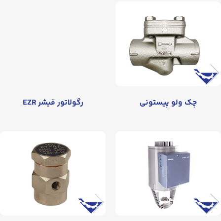
چک ولو پیستونی
رگولاتور فیشر EZR