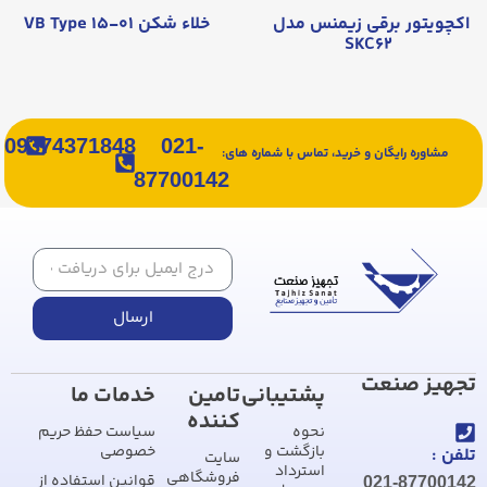
اکچویتور برقی زیمنس مدل
خلاء شکن VB Type ۱۵-۰۱
SKC۶۲
09374371848
021-
مشاوره رایگان و خرید، تماس با شماره های:
87700142
ارسال
تجهیز صنعت
پشتیبانی
تامین
خدمات ما
کننده
نحوه
سیاست حفظ حریم
بازگشت و
خصوصی
تلفن :
سایت
استرداد
فروشگاهی
قوانین استفاده از
021-87700142