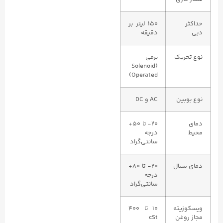
حداکثر
۱۵۰ لیتر بر
دبی
دقیقه
نوع تحریک
برقی
(Solenoid
Operated)
نوع بوبین
AC و DC
دمای
۲۰- تا ۵۰+
محیط
درجه
سانتی‌گراد
دمای سیال
۲۰- تا ۸۰+
درجه
سانتی‌گراد
ویسکوزیته
۱۰ تا ۴۰۰
مجاز روغن
cSt