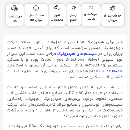
قیمت های
ارسال
تنوع
ضمانت اصل
خدمات پس از
مهلت تست
رقابتی
سریع
محصولات
بودن کالا
فروش
کالا
شیر برقی هیدرولیک DS5
یکی از مدل‌های پرکاربرد ساخت شرکت
دوپلوماتیک موشن سولوشنز
است که برای کنترل جهت و مسیر
جریان روغن در
سیستم‌های هیدرولیک
طراحی شده است. این شیر از
نوع اسپولی (Spool Type Directional Valve) بوده و با عملکرد
مستقیم (Direct Acting) کار می‌کند. طراحی آن مطابق با استاندارد
ISO 4401-05
انجام شده و برای نصب زیرشیری در مدارهای صنعتی و
ماشین‌آلات سنگین مناسب است.
این شیر برقی به دلیل تحمل فشار بالا، دبی مناسب و قابلیت
استفاده در هر دو مدار AC و DC، در صنایع مختلفی مانند ماشین‌آلات
صنعتی، خطوط تولید، پرس‌های هیدرولیک، تجهیزات راه‌سازی،
سیستم‌های اتوماسیون و صنایع فولاد کاربرد گسترده‌ای دارد. شرکت
دوپلوماتیک این مدل را در نسخه‌های ۳ راهه و ۴ راهه، با برگشت
فنری یا قفل مکانیکی عرضه می‌کند.
برای در اختیار داشتن دیتاشیت شیر دوپلوماتیک DS5 می‌توانید از