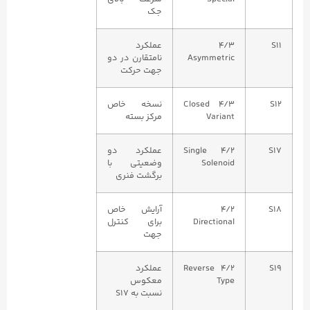
جک
S11
4/3
عملکرد
Asymmetric
نامتقارن در دو
جهت حرکت
S12
4/3 Closed
نسخه خاص
Variant
مرکز بسته
S17
4/2 Single
عملکرد دو
Solenoid
وضعیتی با
برگشت فنری
S18
4/2
آرایش خاص
Directional
برای کنترل
جهت
S19
4/2 Reverse
عملکرد
Type
معکوس
نسبت به S17