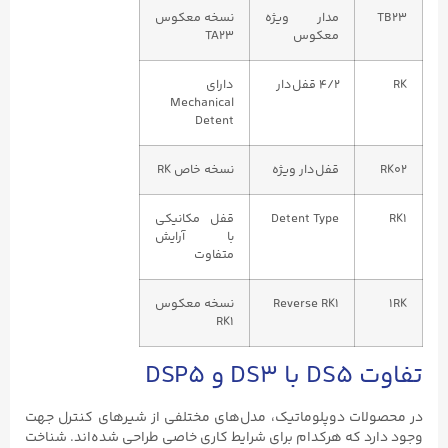
TB23
مدار ویژه
نسخه معکوس
معکوس
TA23
RK
۴/۲ قفل‌دار
دارای
Mechanical
Detent
RK02
قفل‌دار ویژه
نسخه خاص RK
RK1
Detent Type
قفل مکانیکی
با آرایش
متفاوت
1RK
Reverse RK1
نسخه معکوس
RK1
تفاوت DS5 با DS3 و DSP5
در محصولات دوپلوماتیک، مدل‌های مختلفی از شیرهای کنترل جهت
وجود دارد که هرکدام برای شرایط کاری خاصی طراحی شده‌اند. شناخت