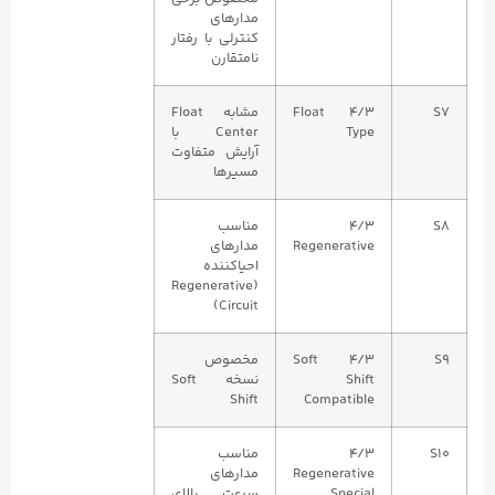
مدارهای
کنترلی با رفتار
نامتقارن
S7
4/3 Float
مشابه Float
Type
Center با
آرایش متفاوت
مسیرها
S8
4/3
مناسب
Regenerative
مدارهای
احیاکننده
(Regenerative
Circuit)
S9
4/3 Soft
مخصوص
Shift
نسخه Soft
Shift
Compatible
S10
4/3
مناسب
Regenerative
مدارهای
Special
سرعت بالای