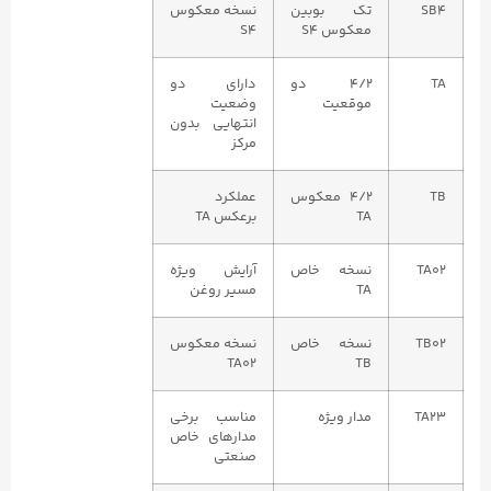
SB4
تک بوبین
نسخه معکوس
معکوس S4
S4
TA
۴/۲ دو
دارای دو
موقعیت
وضعیت
انتهایی بدون
مرکز
TB
۴/۲ معکوس
عملکرد
TA
برعکس TA
TA02
نسخه خاص
آرایش ویژه
TA
مسیر روغن
TB02
نسخه خاص
نسخه معکوس
TA02
TB
TA23
مدار ویژه
مناسب برخی
مدارهای خاص
صنعتی