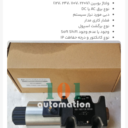
ولتاژ بوبین (12V، 24V، 110V، 220V)
نوع برق AC یا DC
دبی مورد نیاز سیستم
فشار کاری مدار
نوع برگشت اسپول
وجود یا عدم وجود Soft Shift
نوع کانکتور و درجه حفاظت IP