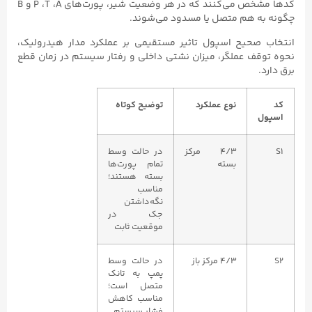
کدها مشخص می‌کنند که در هر وضعیت شیر، پورت‌های P ،T ،A و B
چگونه به هم متصل یا مسدود می‌شوند.
انتخاب صحیح اسپول تاثیر مستقیمی بر عملکرد مدار هیدرولیک،
نحوه توقف عملگر، میزان نشتی داخلی و رفتار سیستم در زمان قطع
برق دارد.
کد
نوع عملکرد
توضیح کوتاه
اسپول
S1
۴/۳ مرکز
در حالت وسط
بسته
تمام پورت‌ها
بسته هستند؛
مناسب
نگه‌داشتن
جک در
موقعیت ثابت
S2
۴/۳ مرکز باز
در حالت وسط
پمپ به تانک
متصل است؛
مناسب کاهش
فشار سیستم