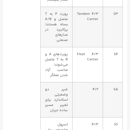
S3
4/3 Tandem
پورت P به T
Center
متصل و A/B
بسته هستند؛
پرکاربرد در
مدارهای
صنعتی
S4
4/3 Float
پورت‌های A و
Center
B به T متصل
می‌شوند؛
مناسب آزاد
شدن عملگر
S5
4/2
شیر دو
وضعیتی
استاندارد برای
تغییر مسیر
ساده جریان
S6
4/3
اسپول
مخصوص برخی