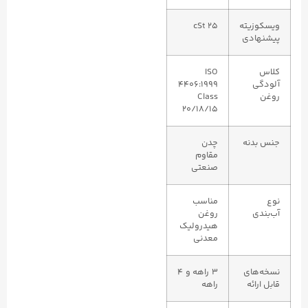
ویسکوزیته
25 cSt
پیشنهادی
کلاس
ISO
آلودگی
4406:1999
روغن
Class
20/18/15
جنس بدنه
چدن
مقاوم
صنعتی
نوع
مناسب
آب‌بندی
روغن
هیدرولیک
معدنی
نسخه‌های
۳ راهه و ۴
قابل ارائه
راهه