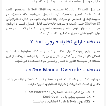
دارای دو مدل سافت شیفت ثابت و قابل تنظیم است.
در مدل ثابت (Option F) سیستم Soft-Shifting با اوریفیس ثابت
است باعث تغییر وضعیت نرم اسپول می‌شود که به‌ویژه در
سیستم‌های حساس و سرعت بالا اهمیت دارد. در مدل تنظیم‌پذیر
(Option S) حتی شدت و سرعت جابه‌جایی قابل کنترل است و اپراتور
می‌تواند میزان نرمی تغییر وضعیت اسپول را کنترل کند. این مدل
برای کاربردهای دقیق صنعتی مناسب‌تر است.
نسخه دارای تخلیه خارجی Y Port
مدل دارای پورت Y برای تخلیه‌ی خارجی محفظه سلونوئید است و
امکان کار در فشار برگشتی بالاتر روی پورت T را فراهم می‌کند. از این
نسخه در سیستم‌هایی با فشار برگشتی زیاد استفاده می‌شود.
نسخه با Manual Override مختلف
دوپلوماتیک برای DS5 چند نوع سیستم تحریک دستی ارائه می‌دهد
که برای تست، تعمیرات و شرایط اضطراری کاربرد دارند.
CM: پوشش محافظ لاستیکی (Boot Protected)
CK: دستی پیچی یا Knob Override
CK2: نوع Push & Twist (فشاری و چرخشی)