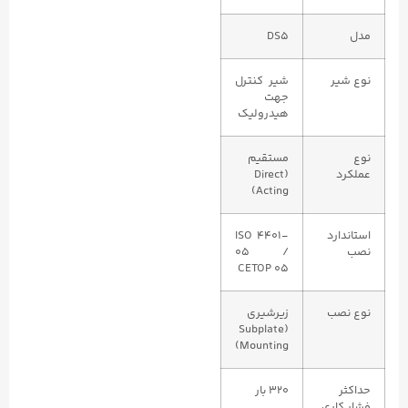
مدل
DS5
نوع شیر
شیر کنترل
جهت
هیدرولیک
نوع
مستقیم
عملکرد
(Direct
Acting)
استاندارد
ISO 4401-
نصب
05 /
CETOP 05
نوع نصب
زیرشیری
(Subplate
Mounting)
حداکثر
۳۲۰ بار
فشار کاری