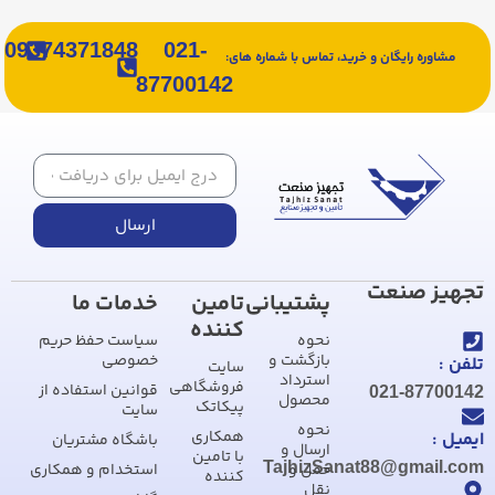
09374371848
021-
مشاوره رایگان و خرید، تماس با شماره های:
87700142
ارسال
تجهیز صنعت
پشتیبانی
تامین
خدمات ما
کننده
نحوه
سیاست حفظ حریم
بازگشت و
خصوصی
تلفن :
سایت
استرداد
فروشگاهی
قوانین استفاده از
021-87700142
محصول
پیکاتک
سایت
نحوه
همکاری
ایمیل :
باشگاه مشتریان
ارسال و
با تامین
TajhizSanat88@gmail.com
حمل و
استخدام و همکاری
کننده
نقل