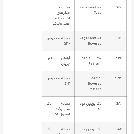
S20
Regenerative
مناسب
Type
مدارهای
احیاکننده
هیدرولیکی
S21
Regenerative
نسخه معکوس
S20
Reverse
S22
Special Flow
آرایش خاص
Pattern
جریان
S23
Special
نسخه معکوس
S22
Reverse
Pattern
SA1
تک بوبین نوع
نسخه تک
S1
سلونوئید
اسپول S1
SA2
تک بوبین نوع
نسخه تک