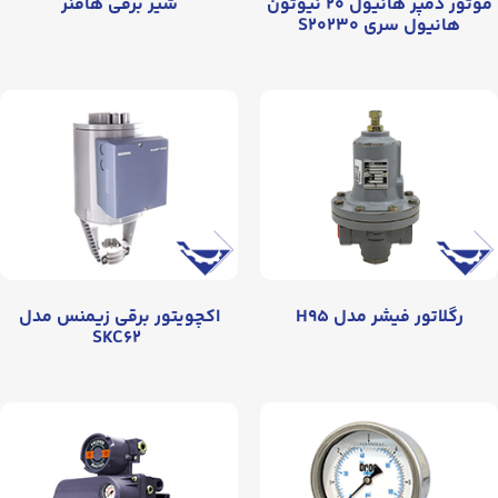
موتور دمپر هانیول ۲۰ نیوتون
شیر برقی هافنر
هانیول سری S۲۰۲۳۰
رگلاتور فیشر مدل H۹۵
اکچویتور برقی زیمنس مدل
SKC۶۲