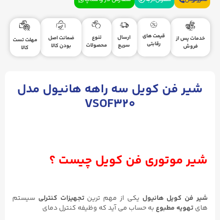
قیمت های
ارسال
تنوع
ضمانت اصل
خدمات پس از
مهلت تست
رقابتی
سریع
محصولات
بودن کالا
فروش
کالا
شیر فن کویل سه راهه هانیول مدل
VSOF320
شیر موتوری فن کویل چیست ؟
شیر فن کویل هانیول
یکی از مهم ترین
تجهیزات کنترلی
سیستم
های
تهویه مطبوع
به حساب می آید که وظیفه کنترل دمای