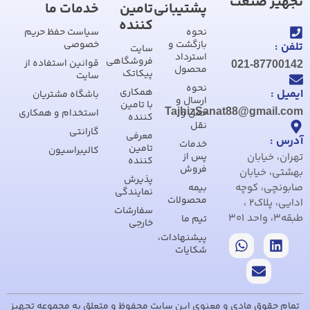
تجهیز صنعت
پشتیبانی
تامین
خدمات ما
کننده
نحوه
سیاست حفظ حریم
بازگشت و
خصوصی
تلفن :
سایت
استرداد
فروشگاهی
قوانین استفاده از
021-87700142
محصول
پیکاتک
سایت
نحوه
همکاری
ایمیل :
باشگاه مشتریان
ارسال و
با تامین
TajhizSanat88@gmail.com
حمل و
استخدام و همکاری
کننده
نقل
گارانتی
معرفی
آدرس :
خدمات
تامین
کالیبراسیون
تهران، خیابان
پس از
کننده
فروش
بهشتی، خیابان
پذیرش
صابونچی، کوچه
بیمه
نمایندگی
محصولات
ادایی، پلاک2 ،
سفارشات
طبقه3، واحد 301
تیم ما
خارجی
پیشنهادات،
شکایات
تمام حقوق مادی و معنوی این سایت محفوظ و متعلق به مجموعه تجهیز