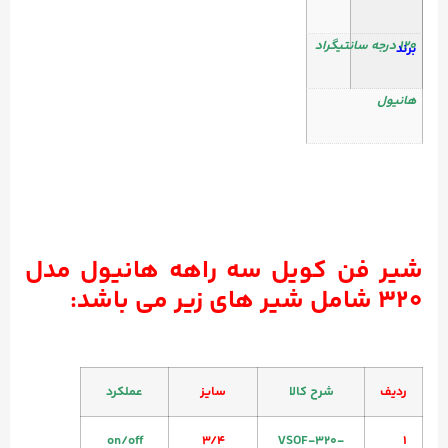
۱۲۰ درجه سانتیگراد
برند
هانیول
شیر فن کویل سه راهه هانیول مدل
۳۲۰ شامل شیر های زیر می باشد:
ردیف
شرح کالا
سایز
عملکرد
on/off
3/4
VSOF-320-
1