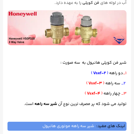
آب در لوله های
فن کویلی
را به عهده دارد.
شیر فن کویلی هانیول به سه صورت :
1_
دو راهه
(
Vsxf-2
)
2_
سه راهه
(
Vsxf-3
)
3_
چهار راهه
(
Vsxf-4
)
تولید
می شود که پر مصرف ترین نوع آن
شیر سه راهه
است.
لینک های مفید:
شیر سه راهه موتوری هانیول