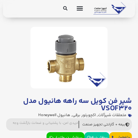
برق و ابزار دقیق
تجهیزات پایپینگ
شیر فن کویل سه راهه هانیول مدل
VSOF۳۲۰
متعلقات شیرآلات
,
اکچویتور برقی
,
هانیول Honeywell
خریدی امن، با پشتیبانی و ضمانت بازگشت وجه
بیمه + گارانتی تجهیز صنعت
مشاوره فروش
سفارش در بله
سفارش در واتساپ