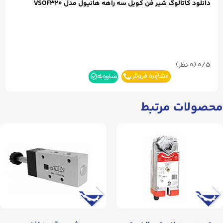
دانلود کاتالوگ شیر فن کو
ی
ل سه راهه هانیول مدل VSOF320
0/5
(۰ نظر)
مشاوره فروش
مشاوره بله
محصولات مرتبط