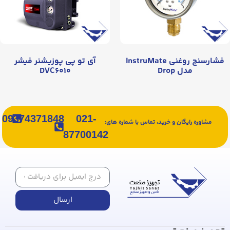
فشارسنج روغنی InstruMate
آی تو پی پوزیشنر فیشر
مدل Drop
DVC۶۰۱۰
09374371848
021-
مشاوره رایگان و خرید، تماس با شماره های:
87700142
ارسال