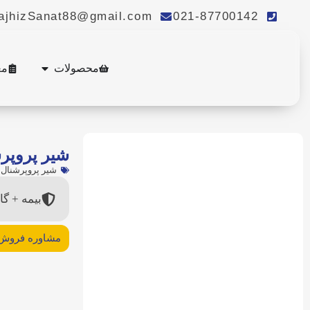
ajhizSanat88@gmail.com
021-87700142
محصولات
مع
شیر پروپرش
شیر پروپرشنال 
بیمه + گا
مشاوره فروش