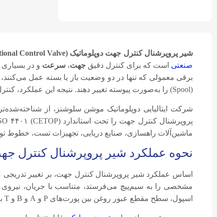
شیر پروپرشنال کنترل جهت دوپلوماتیک (Duplomatic Proportional Directional Control Valve)
صنعتی
است که برای کنترل دقیق
جهت
،
سرعت
و در بسیاری ا
برقی معمولی که تنها در دو وضعیت باز یا بسته عمل می‌کنند،
(Spool) را به‌صورت پیوسته تغییر دهند. نتیجه این عملکرد، کنترل نرم، دقیق و بدون ضربه جریان روغن در مدار هیدرولیک است.
شرکت ایتالیایی دوپلوماتیک موشن سلوشنز، از شناخته‌شده‌ت
ماشین‌آلات راهسازی، صنایع دریایی، تجهیزات تست، خطوط تولی
نحوه عملکرد شیر پروپرشنال کنترل جهت
اساس عملکرد شیر پروپرشنال کنترل جهت، بر تغییر تدریجی م
مشخصی را به سیم‌پیچ می‌فرستد، متناسب با جریان، نیروی 
اسپول، سطح مقطع عبور روغن بین پورت‌های P و A و B و T به‌صورت پیوسته تغییر می‌کند. بدین ترتیب: