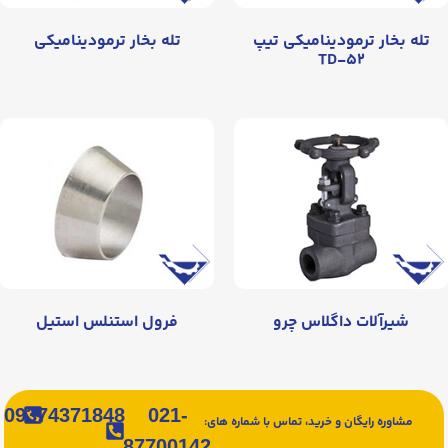
تله بخار ترمودینامیکی تیپ
تله بخار ترمودینامیکی
TD-۵۲
شیرآلات داگلاس چرو
فرول استنلس استیل
09374371848
021-
مشاوره رایگان و خرید، تماس با شماره های:
87700142