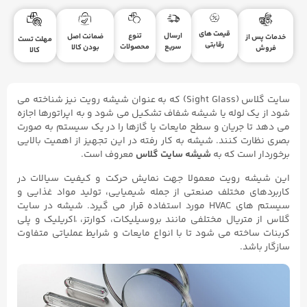
قیمت های
ارسال
تنوع
ضمانت اصل
خدمات پس از
مهلت تست
رقابتی
سریع
محصولات
بودن کالا
فروش
کالا
سایت گلاس (Sight Glass) که به عنوان شیشه رویت نیز شناخته می
شود از یک لوله یا شیشه شفاف تشکیل می شود و به اپراتورها اجازه
می دهد تا جریان و سطح مایعات یا گازها را در یک سیستم به صورت
بصری نظارت کنند. شیشه به کار رفته در این تجهیز از اهمیت بالایی
برخوردار است که به
شیشه سایت گلاس
معروف است.
این شیشه رویت معمولا جهت نمایش حرکت و کیفیت سیالات در
کاربردهای مختلف صنعتی از جمله شیمیایی، تولید مواد غذایی و
سیستم های HVAC مورد استفاده قرار می گیرد. شیشه در سایت
گلاس از متریال مختلفی مانند بروسیلیکات، کوارتز، ٰاکریلیک و پلی
کربنات ساخته می شود تا با انواع مایعات و شرایط عملیاتی متفاوت
سازگار باشد.