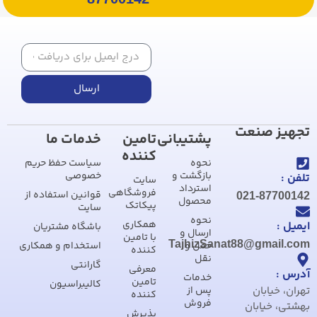
ارسال
تجهیز صنعت
پشتیبانی
تامین
خدمات ما
کننده
نحوه
سیاست حفظ حریم
بازگشت و
خصوصی
تلفن :
سایت
استرداد
فروشگاهی
قوانین استفاده از
021-87700142
محصول
پیکاتک
سایت
نحوه
همکاری
ایمیل :
باشگاه مشتریان
ارسال و
با تامین
TajhizSanat88@gmail.com
حمل و
استخدام و همکاری
کننده
نقل
گارانتی
معرفی
آدرس :
خدمات
تامین
کالیبراسیون
تهران، خیابان
پس از
کننده
فروش
بهشتی، خیابان
پذیرش