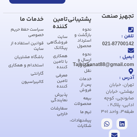
تجهیز صنعت
پشتیبانی
تامین
خدمات ما
کننده
نحوه
سیاست حفظ حریم
بازگشت و
خصوصی
تلفن :
سایت
استرداد
فروشگاهی
قوانین استفاده از
021-87700142
محصول
پیکاتک
سایت
نحوه
همکاری
ایمیل :
باشگاه مشتریان
ارسال و
با تامین
TajhizSanat88@gmail.com
حمل و
استخدام و همکاری
کننده
نقل
گارانتی
معرفی
آدرس :
خدمات
تامین
کالیبراسیون
تهران، خیابان
پس از
کننده
فروش
بهشتی، خیابان
پذیرش
صابونچی، کوچه
بیمه
نمایندگی
محصولات
ادایی، پلاک2 ،
سفارشات
طبقه3، واحد 301
تیم ما
خارجی
پیشنهادات،
شکایات