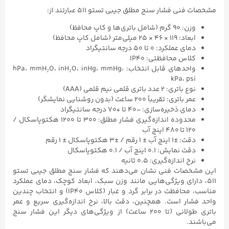
مشخصات فنی فشار سنج مطلق جیبی تستو ۵۱۱ عبارتند از:
وزن: ۹۰ گرم (شامل باتری‌ها و کاپ محافظ)
ابعاد: ۱۱۹ × ۴۶ × ۲۵ میلی‌متر (شامل کاپ محافظ)
دمای عملکرد: ۰ تا ۵۰ درجه سانتیگراد
کلاس محافظتی: IP40
واحدهای قابل انتخاب: hPa، mmH₂O، inH₂O، inHg، mmHg،
kPa، psi
نوع باتری: ۲ عدد باتری قلمی نیم قلمی (AAA)
عمر باتری: تقریباً ۲۰۰ ساعت (بدون روشنایی نمایشگر)
دمای ذخیره‌سازی: -۴۰ تا +۷۰ درجه سانتیگراد
محدوده اندازه‌گیری فشار مطلق: ۳۰۰ تا ۱۲۰۰ هکتوپاسکال /
۱۲۰ تا ۴۸۰ اینچ آب
دقت: ±۱ اینچ آب ± ۱ رقم / ±۳ هکتوپاسکال ± ۱ رقم
دقت نمایش: ۰.۱ اینچ آب / ۰.۱ هکتوپاسکال
نرخ اندازه‌گیری: ۰.۵ ثانیه
این مشخصات فنی نشان می‌دهند که فشار سنج مطلق جیبی تستو
۵۱۱، دارای ویژگی‌هایی مانند وزن سبک، ابعاد کوچک، دمای عملکرد
مناسب، محافظت در برابر گرد و غبار (کلاس IP40) و انتخاب چندین
واحد فشار است. همچنین، دقت بالا، نرخ اندازه‌گیری سریع و عمر
باتری طولانی (تا ۲۰۰ ساعت) از ویژگی‌های دیگر این فشار سنج
می‌باشند.