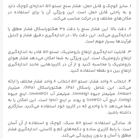
۱. سایز کوچک و قابل حمل: فشار سنج تستو ۵۱۱ اندازه‌ای کوچک دارد
و به راحتی قابل حمل است. این ویژگی آن را برای استفاده در
مکان‌های مختلف و در حرکت مناسب می‌کند.
۲. دقت بالا: این فشار سنج با دقت ±۳ هکتوپاسکال فشار مطلق را
اندازه‌گیری می‌کند. این دقت بالا ، در اندازه‌گیری دقیق فشار و کنترل
فرآیندها بسیار مهم است.
۳. قابلیت اندازه‌گیری ارتفاع بارومتریک: تستو ۵۱۱ قادر به اندازه‌گیری
ارتفاع بارومتریک است. این ویژگی به شما امکان می‌دهد فشار هوای
بارومتریک را محاسبه کنید و از آن در کاربردهایی مانند اندازه‌گیری
ارتفاع بین دو نقطه استفاده کنید.
۴. انتخاب ۸ واحد فشار: تستو ۵۱۱ انتخاب ۸ واحد فشار مختلف را ارائه
می‌کند. این شامل پاسکال (Pa)، هکتوپاسکال (hPa)، میلیبار
(mbar)، میلیمتر جیوه (mmHg)، میلیمتر آب (mmH2O)، اینچ جیوه
(inHg)، اینچ آب (inH2O) و پوند بر اینچ (psi) است. این امکان را به
شما می‌دهد تا با واحدی که در کاربرد خود استفاده می‌کنید، سازگاری
داشته باشید.
۵. سادگی استفاده: تستو ۵۱۱ سبک، کوچک و استفاده از آن آسان
است. با رابط کاربری ساده و دکمه‌های کم و کاستی، اندازه‌گیری فشار
مطلق را آسان و بدون پیچیدگی می‌کند.