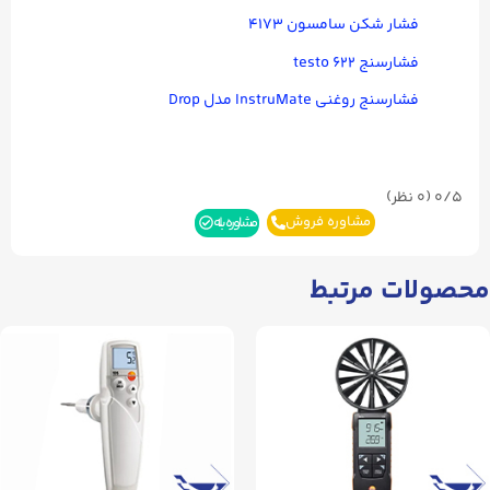
فشار شکن سامسون ۴۱۷۳
فشارسنج testo ۶۲۲
فشارسنج روغنی InstruMate مدل Drop
0/5
(۰ نظر)
مشاوره فروش
مشاوره بله
محصولات مرتبط