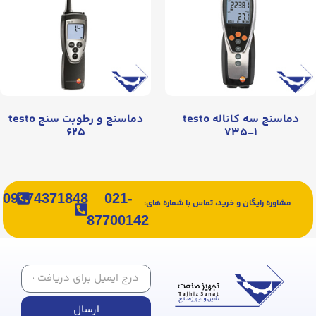
دماسنج سه کاناله testo
دماسنج و رطوبت سنج testo
۶۲۵
۷۳۵-۱
09374371848
021-
مشاوره رایگان و خرید، تماس با شماره های:
87700142
ارسال