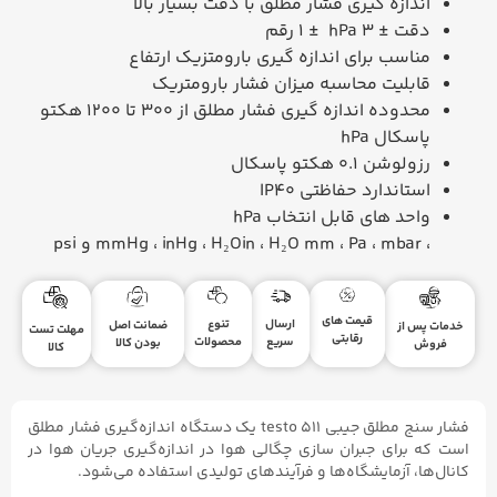
اندازه گیری فشار مطلق با دقت بسیار بالا
دقت
±
3
hPa
±
1 رقم
مناسب برای اندازه گیری بارومتزیک ارتفاع
قابلیت محاسبه میزان فشار بارومتریک
محدوده اندازه گیری فشار مطلق از 300 تا 1200 هکتو
پاسکال
hPa
رزولوشن 0.1 هکتو پاسکال
استاندارد حفاظتی
IP40
واحد های قابل انتخاب
hPa
،
mbar
،
Pa
،
mm
H₂O
،
in
H₂O
،
inHg
،
mmHg
و
psi
قیمت های
ارسال
تنوع
ضمانت اصل
خدمات پس از
مهلت تست
رقابتی
سریع
محصولات
بودن کالا
فروش
کالا
فشار سنج مطلق جیبی testo ۵۱۱ یک دستگاه اندازه‌گیری فشار مطلق
است که برای جبران سازی چگالی هوا در اندازه‌گیری جریان هوا در
کانال‌ها، آزمایشگاه‌ها و فرآیندهای تولیدی استفاده می‌شود.