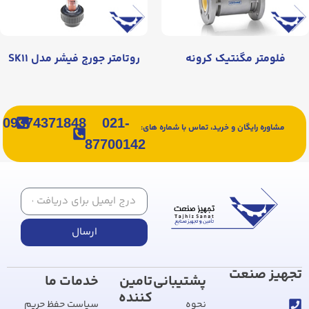
فلومتر مگنتیک کرونه
روتامتر جورج فیشر مدل SK۱۱
09374371848
021-
مشاوره رایگان و خرید، تماس با شماره های:
87700142
ارسال
تجهیز صنعت
پشتیبانی
تامین
خدمات ما
کننده
نحوه
سیاست حفظ حریم