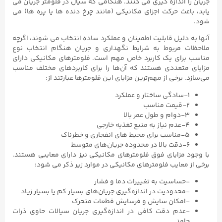
جریان را اندازه گیری می کنند. هنگامی که سیال در فلومتر جریان می
یابد، باعث حرکت اجزای مکانیکی (مانند چرخ دنده ها یا پره ها) می
شود.
آنها به دلیل قابلیت اطمینان و عملکرد ساده انتخاب می شوند، اگرچه
ملاحظات مربوط به شرایط نگهداری و جریان هنگام انتخاب نوع
مناسب برای یک کاربرد خاص مهم است. فلومترهای مکانیکی دارای
مزایای متعددی هستند که آن‌ها را برای کاربردهای مختلف مناسب
می‌سازد. برخی از مهم‌ترین مزایای این فلومترها عبارتند از:
۱-سادگی ساختار و عملکرد
۲-قیمت مناسب
۳-دوام و طول عمر بالا
۴-عدم نیاز به منبع تغذیه خارجی
۵-مناسب برای محیط های انفجاری و خطرناک
۶-دقت بالا در محدوده جریان‌های متوسط
با وجود مزایای فوق فلومترهای مکانیکی نیز دارای معایبی هستند.
برخی از معایب فلومترهای مکانیکی در موارد زیر ذکر می شود:
-حساسیت به تغییرات دما و فشار
-محدودیت در اندازه‌گیری جریان‌های بسیار کم یا بسیار زیاد
-امکان سایش و فرسایش قطعات متحرک
-عدم دقت کافی در اندازه‌گیری جریان سیالات حاوی ذرات
جامد