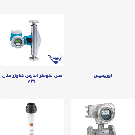
اوریفیس
مس فلومتر اندرس هاوزر مدل
۸۳F