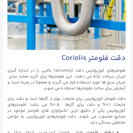
دقت فلومتر Coriolis
فلومترهای کوریولیس دقت (accuracy) بالایی را در اندازه گیری
جریان سیالات ارائه می دهند. این فلومترها برای تأیید صحت سایر
جریان سنج ها مورد استفاده قرار می گیرند و معمولاً در زمینه تست و
آزمایش برای ساخت فلومترها استفاده می شوند.
دقت فلومتر کوریولیس برای مایعات بهتر از گازها است و دقت برای
مایعات ۰.۱٪ و دقت برای گازها ۰.۵٪ می باشد. فلومترهای
کوریولیس یکی از دقیق ترین تکنولوژی های فلومتر موجود در
صنایع محسوب می شوند. دقت فلومترهای کوریولیس به عوامل
مختلفی بستگی دارد:
۱.طراحی فلومتر:
طراحی فلومتر کوریولیس شامل شکل و