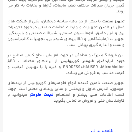
گیری جریان سیالات مختلف نظیر مایعات، گازها و بخارات به کار می
روند.
تجهیز صنعت
با بیش از دو دهه سابقه درخشان، یکی از شرکت های
فعال در تامین تجهیزات و واردات قطعات صنعتی در حوزه تجهیزات
برق و ابزار دقیق، اتوماسیون صنعتی، شیرآلات صنعتی و پایپینگی،
تجهیزات آزمایشگاهی و آنالایزرهای شیمیایی، تجهیزات کالیبراسیون
و تست و اندازه گیری پرتابل است.
این فروشگاه بزرگ و مطمئن در جهت افزایش سطح کیفی صنایع در
حوزه ابزاردقیق
فلومتر کوریولیس
از برندهای مختلف ABB ،
ENDRESS+HAUSER ،MicroMotion و غیره را با بهترین کیفیت و
قیمت مناسب به فروش می رساند.
تجهیز صنعت تامین کننده انواع فلومترهای کوریولیس از برندهای
امرسون، اندرس هاوزر و زیمنس و سایر برندهای معتبر است. جهت
کسب اطلاعات فنی بیشتر و استعلام
قیمت فلومتر
میتوانید با
کارشناسان فنی و فروش ما تماس بگیرید.
فلومتر پدالی