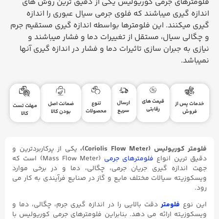
فلومترهای جرمی کوریولیس یکی از دقیق ترین روش های
اندازه گیری میباشند که فلوی جرمی سیال عبوری را اندازه
گیری میکنند. این فلومترها بواسطه اندازه گیری مستقیم جرم
و چگالی سیال، مستقل از تغییرات دما و فشار میباشند و
نیازی به جبران سازی تاثیرات دما و فشار در اندازه گیری آنها
نمیباشد.
قیمت های
ارسال
تنوع
ضمانت اصل
خدمات پس از
مهلت تست
رقابتی
سریع
محصولات
بودن کالا
فروش
کالا
فلومتر کوریولیس (Coriolis Flow Meter)،
یکی از پرکاربردترین و
دقیق ترین انواع
فلومترهای جرمی
(Mass Flow Meter) است که
جهت اندازه گیری جریان جرمی، چگالی، دما و در برخی موارد
ویسکوزیته سیالات مختلف مایع و گاز در صنایع فرآیندی به کار می
رود.
این نوع
فلومتر
دقت بالایی را در اندازه گیری جرم، چگالی، دما و
ویسکوزیته ارائه می دهد. بنابراین فلومترهای جرمی کوریولیس با