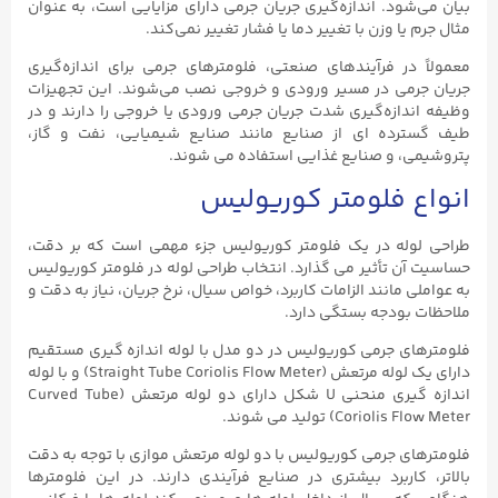
بیان می‌شود. اندازه‌گیری جریان جرمی دارای مزایایی است، به عنوان
مثال جرم یا وزن با تغییر دما یا فشار تغییر نمی‌کند.
معمولاً در فرآیندهای صنعتی، فلومترهای جرمی برای اندازه‌گیری
جریان جرمی در مسیر ورودی و خروجی نصب می‌شوند. این تجهیزات
وظیفه اندازه‌گیری شدت جریان جرمی ورودی یا خروجی را دارند و در
طیف گسترده ای از صنایع مانند صنایع شیمیایی، نفت و گاز،
پتروشیمی، و صنایع غذایی استفاده می‌ شوند.
انواع فلومتر کوریولیس
طراحی لوله در یک فلومتر کوریولیس جزء مهمی است که بر دقت،
حساسیت آن تأثیر می گذارد. انتخاب طراحی لوله در فلومتر کوریولیس
به عواملی مانند الزامات کاربرد، خواص سیال، نرخ جریان، نیاز به دقت و
ملاحظات بودجه بستگی دارد.
فلومترهای جرمی کوریولیس در دو مدل با لوله اندازه گیری مستقیم
دارای یک لوله مرتعش (Straight Tube Coriolis Flow Meter) و با لوله
اندازه گیری منحنی U شکل دارای دو لوله مرتعش (Curved Tube
Coriolis Flow Meter) تولید می شوند.
فلومترهای جرمی کوریولیس با دو لوله مرتعش موازی با توجه به دقت
بالاتر، کاربرد بیشتری در صنایع فرآیندی دارند. در این فلومترها