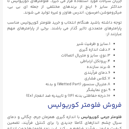
جریان سیالات مورد استفاده قرار می گیرد. فلومترهای کوریولیس تا
حداکثر سایز ۶ اینچ از برندهای مختلفی از جمله ای بی بی،
میکروموشن،امرسون، اندرس هاوزر و غیره تولید می شوند.
توجه داشته باشید هنگام انتخاب و خرید فلومتر کوریولیس مناسب
پارامترهای متعددی تاثیر گذار می باشند. برخی از پارامترهای مهم
عبارتند از:
۱.سایز و ظرفیت شیر
۲.دقت اندازه گیری
۳.نوع، سایز و متریال اتصالات
۴.پروتکل ارتباطی
۵.برند سازنده
۶.دمای فرآیندی
۷.کلاس فشاری
۸.متریال سنسور (Wetted Part) و بدنه
۹.نوع نمایشگر
۱۰.درجه حفاظتی بدنه (IP) و تاییدیه ضد انفجار (Ex)
فروش فلومتر کوریولیس
فلومتر جرمی کوریولیس
با اندازه گیری همزمان جرم، چگالی و دمای
سیال چشم اندازهای کاملا جدیدی را برای کنترل فرآیند، تضمین
کیفیت و ایمنی فرآیند فراهم می کند. این نوع فلومترها جهت اندازه