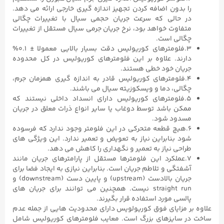
را بدون اضافه کردن تجهیز اندازه گیری خارجی ارائه می دهد.
در حالی که سرعت جریان حجمی سیال با تغییرات چگالی
متفاوت خواهد بود، نرخ جریان جرمی سیال مستقل از تغییرات
چگالی است.
۳.فلومترهای کوریولیس دقت بسیار بالایی معمولا ± ۰.۱%
دارند. علاوه بر این فلومترهای کوریولیس در کل محدوده
جریان خود خطی هستند.
۴.فلومترهای کوریولیس قادر به اندازه گیری همزمان جرم،
چگالی، دما و ویسکوزیته سیال می باشند.
۵.فلومترهای کوریولیس دارای انسداد داخلی نیستند که
ممکن باشد توسط دوغاب یا سایر انواع ذرات معلق در جریان
مسدود شود.
۶.هیچ قطعه متحرکی در این فلومتر وجود ندارد که فرسوده
شود بنابراین نیاز به تعویض و تعمیر ندارد. این ویژگی های
طراحی نیاز به تعمیر و نگهداری را کاهش می دهد.
۷.عملکرد این فلومترها مستقل از پارامترهای جریان مانند
آشفتگی و تلاطم جریان است. بنابراین نیازی به ایجاد فضا برای
جریان بالادست (upstream) و پایین دست (downstream) و
straight run نیست. همچنین می توانند برای جریان های
پالسی مورد استفاده قرار بگیرند.
علاوه بر مزایای فوق کوریولویس دارای محدودیت هایی از جمله عدم
ساخت در سایزهای بزرگ است. معایب فلومترهای کوریولیس شامل