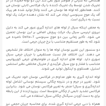
هنگامی که سیالی از فلومتر عبور نمی کند این دو لوله خمیده در اثر
تحریک شدن توسط یک تحریک کننده با یک فرکانس ثابتی نوسان می
کنند. همانطور که لوله ها نوسان می کنند ولتاژ تولید شده هر پیک
آف یک موج سینوسی ایجاد می کند که نشان دهنده حرکت یک لوله
نسبت به دیگری است.
به محض اینکه سیال از لوله های اندازه گیری عبور می کند به دلیل
نیروی اینرسی سیال یک حرکت پیچش اضافی بر این نوسان تحمیل
می شود. تأخیر زمانی بین دو موج سینوسی Delta-T نامیده می
شود که به طور مستقیم متناسب با نرخ جریان جرمی است.
دو سنسور این تغییر نوسان لوله ها را به عنوان اختلاف فاز تشخیص
می دهند. این اختلاف فاز نسبت مستقیمی با جریان جرمی سیال
عبوری دارد. لوله های اندازه گیری در فلومترهای جرمی کوریولیس
متناسب با فشار و نوع سیال فرآیندی از متریال مختلفی نظیر استنلس
استیل، هستلوی و اینکول تولید می شوند.
لوله اندازه گیری به طور مداوم در فرکانس نوسان خود تحریک می
شود. تغییر در جرم و در نتیجه چگالی سیستم نوسانی (شامل لوله
اندازه‌گیری و سیال) منجر به تغییر فرکانس نوسان می‌ شود. بنابراین
فرکانس تشدید تابعی از چگالی متوسط ​​است. ریزپردازنده از این رابطه
برای به دست آوردن سیگنال چگالی سیال استفاده می کند.
همراه با دبی جرمی اندازه گیری شده، برای محاسبه جریان حجمی نیز