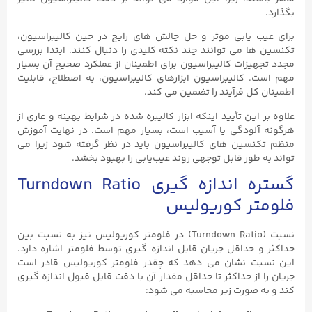
بگذارد.
برای عیب یابی موثر و حل چالش های رایج در حین کالیبراسیون،
تکنسین ها می توانند چند نکته کلیدی را دنبال کنند. ابتدا بررسی
مجدد تجهیزات کالیبراسیون برای اطمینان از عملکرد صحیح آن بسیار
مهم است. کالیبراسیون ابزارهای کالیبراسیون، به اصطلاح، قابلیت
اطمینان کل فرآیند را تضمین می کند.
علاوه بر این تأیید اینکه ابزار کالیبره شده در شرایط بهینه و عاری از
هرگونه آلودگی یا آسیب است، بسیار مهم است. در نهایت آموزش
منظم تکنسین‌ های کالیبراسیون باید در نظر گرفته شود زیرا می‌
تواند به طور قابل توجهی روند عیب‌یابی را بهبود بخشد.
گستره اندازه گیری Turndown Ratio
فلومتر کوریولیس
نسبت (Turndown Ratio) در فلومتر کوریولیس نیز به نسبت بین
حداکثر و حداقل جریان قابل اندازه‌ گیری توسط فلومتر اشاره دارد.
این نسبت نشان می‌ دهد که چقدر فلومتر کوریولیس قادر است
جریان را از حداکثر تا حداقل مقدار آن با دقت قابل قبول اندازه‌ گیری
کند و به صورت زیر محاسبه می شود: