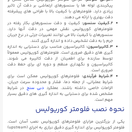
پیکربندی لوله ها یا سنسورهای ارتعاشی بر دقت آن تاثیر
زیادی دارد. فلومترهای با کیفیت بالا با طراحی های پیشرفته
دقت بهتری را ارائه می دهند.
۲.کیفیت سنسور:
کیفیت و دقت سنسورهای بکار رفته در
فلومترهای کوریولیس نقش مهمی در دقت آنها دارد.
سنسورهای با کیفیت بالا می توانند تغییرات جزئی در نرخ جریان
جرم را به دقت تشخیص داده و اندازه گیری کنند.
۳.کالیبراسیون:
کالیبراسیون مناسب برای دستیابی به اندازه
گیری های دقیق ضروری است. فلومترهای کوریولیس معمولاً
توسط سازنده برای اطمینان از دقت کالیبره می شوند.
کالیبراسیون و نگهداری منظم و دوره ای برای حفظ دقت
ضروری است.
۴.شرایط فرآیندی:
فلومترهای کوریولیس ممکن است برای
شرایط عملیاتی، از جمله دما، فشار و محدوده سرعت جریان،
الزامات خاصی داشته باشند. عملکرد
دبی سنج
در شرایط
مشخص شده برای دستیابی به اندازه گیری های دقیق بسیار
مهم است.
نحوه نصب فلومتر کوریولیس
یکی از بزرگترین مزایای فلومترهای کوریولیس نصب آسان است.
فلومتر کوریولیس برای اندازه گیری دقیق نیازی به اجرای (upstream)