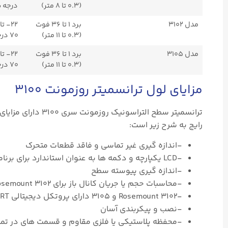
(۰.۳ تا ۸ متر)
درجه س
مدل ۳۱۰۲
برد ۱ تا ۳۶ فوت
(۰.۳ تا ۱۱ متر)
۷۰ درجه سانتی گراد)
مدل ۳۱۰۵
برد ۱ تا ۳۶ فوت
(۰.۳ تا ۱۱ متر)
۷۰ درجه سانتی گراد)
مزایای لول ترانسمیتر روزمونت ۳۱۰۰
ترانسمیتر سطح الت
رایج به شرح زیر است:
-اندازه گیری غیر تماسی و فاقد قطعات متحرک
-LCD یکپارچه و دکمه ها به عنوان استاندارد برای برنامه نویسی در محل
-اندازه گیری پیوسته سطح
-محاسبات حجم یا جریان کانال باز برای Rosemount ۳۱۰۲ و Rosemount ۳۱۰۵
-Rosemount ۳۱۰۲ و ۳۱۰۵ دارای پروتکل دیجیتالی HART®
-نصب و پیکربندی آسان
-محفظه پلاستیکی یا فلزی مقاوم و قسمت های در تماس با سیال PVDF مقاوم 