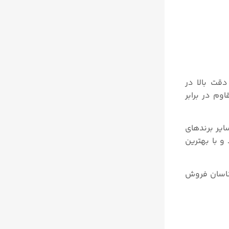
ت‌های خاص خود است. ترانسمیتر سطح التراسونیک Rosemount ۳۱۰۰ دارای دقت بالا در
وم در برابر
ع لول ترانسمیتر های التراسونیک و راداری از برند های Endress+Hauser، ROSEMOUNT VEGA و سایر برندهای
رکت تجهیزصنعت موجود و با بهترین
و استعلام قیمت لول ترانسمیتر التراسونیک روزمونت سری ۳۱۰۰ با کارشناسان فروش