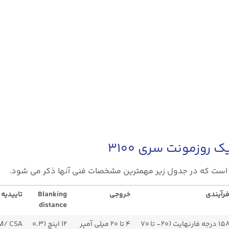
روزمونت سری ۳۱۰۰
رآیندی
خروجی
Blanking
تاییدیه 
distance
۴- تا ۱۵۸ درجه فارنهایت (۲۰- تا ۷۰
۴ تا ۲۰ میلی آمپر
۱۲ اینچ (۰.۳
M/ CSA