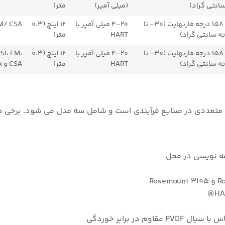
انتی گراد)
(میلی آمپر)
متر)
۲۲- تا ۱۵۸ درجه فارنهایت (۳۰- تا
۴-۲۰ میلی آمپر با
۱۲ اینچ (۰.۳
M/ CSA
HART
متر)
۲۲- تا ۱۵۸ درجه فارنهایت (۳۰- تا
۴-۲۰ میلی آمپر با
۱۲ اینچ (۰.۳
SI، FM،
HART
متر)
CSA و IECEx
راسونیک روزمونت سری ۳۱۰۰ دارای مزایای متعددی در صنایع فرآیندی است و شامل سه مدل می شود. بر
در برابر خوردگی