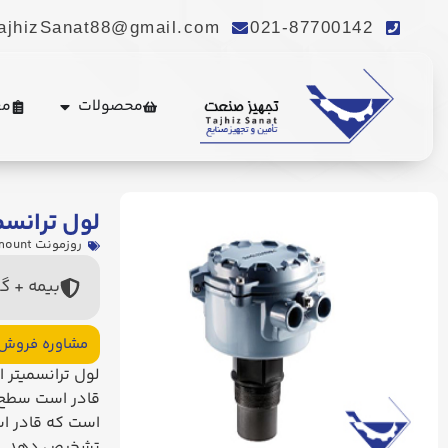
ajhizSanat88@gmail.com
021-87700142
محصولات
مع
لول ترانسمی
روزمونت Rosemount
بیمه + گ
مشاوره فروش
است که قادر اس
تشخیص دهد.