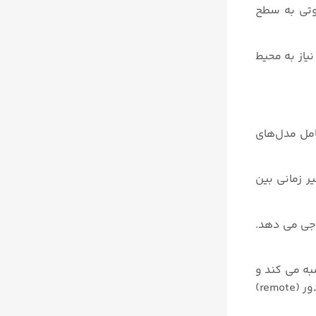
وتی به سطح
ان نیاز به محیط
مل مدل‌های
ر زمانی بین
یک سیگنال ۴-۲۰ میلی آمپر (سیگنال دیجیتال HART® در Rosemount ۳۱۰۲ و ۳۱۰۵) خروجی می دهد.
به می کند و
به طور خودکار فاصله تعیین شده را برای اثرات دما جبرانسازی می کند. Rosemount ۳۱۰۲ و ۳۱۰۵ دارای گزینه سنسور دما از راه دور (remote)