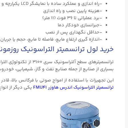
-راه اندازی و عملکرد ساده با نمایشگر LCD یکپارچه و دکمه ها
-هزینه پایین نصب و راه اندازی
-برد عملیاتی تا ۳۶ فوت (۱۱ متر)
-جبرانسازی خودکار دما
-حداقل نگهداری پس از نصب
-اندازه گیری ارتفاع مایع، فاصله تا مایع، حجم یا جریان د
خرید لول ترانسمیتر التراسونیک روزمونت س
ترانسمیترهای سطح آلتراس
بسیاری از صنایع از جمله صنایع نفت و گاز، شیمیایی، خودرو
این تجهیزات با استفاده از امواج صوتی با فرکانس بالا، قا
ترانسمیتر التراسونیک اندرس هاوزر FMU41
یکی دیگر از انوا