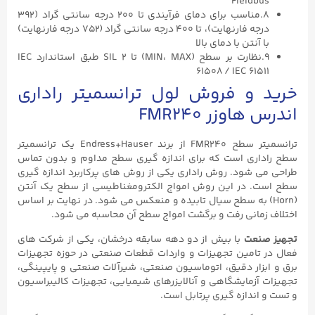
Fieldbus
۸.مناسب برای دمای فرآیندی تا ۲۰۰ درجه سانتی گراد (۳۹۲
درجه فارنهایت)، تا ۴۰۰ درجه سانتی گراد (۷۵۲ درجه فارنهایت)
با آنتن با دمای بالا
۹.نظارت بر سطح (MIN، MAX) تا SIL ۲ طبق استاندارد IEC
۶۱۵۰۸ / IEC ۶۱۵۱۱
خرید و فروش لول ترانسمیتر راداری
اندرس هاوزر FMR240
ترانسمیتر سطح FMR240 از برند Endress+Hauser یک ترانسمیتر
سطح راداری است که برای اندازه گیری سطح مداوم و بدون تماس
طراحی می شود. روش راداری یکی از روش های پرکاربرد اندازه گیری
سطح است. در این روش امواج الکترومغناطیسی از سطح یک آنتن
(Horn) به سطح سیال تابیده و منعکس می شود. در نهایت بر اساس
اختلاف زمانی رفت و برگشت امواج سطح آن محاسبه می شود.
تجهیز صنعت
با بیش از دو دهه سابقه درخشان، یکی از شرکت های
فعال در تامین تجهیزات و واردات قطعات صنعتی در حوزه تجهیزات
برق و ابزار دقیق، اتوماسیون صنعتی، شیرآلات صنعتی و پایپینگی،
تجهیزات آزمایشگاهی و آنالایزرهای شیمیایی، تجهیزات کالیبراسیون
و تست و اندازه گیری پرتابل است.