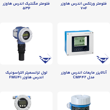
فلومتر ورتکس اندرس هاوزر
فلومتر مگنتیک اندرس هاوزر
۵۳P
۷۰F
آنالایزر مایعات اندرس هاوزر
لول ترانسمیتر التراسونیک
مدل CM۴۴۲
اندرس هاوزر FMU۴۱