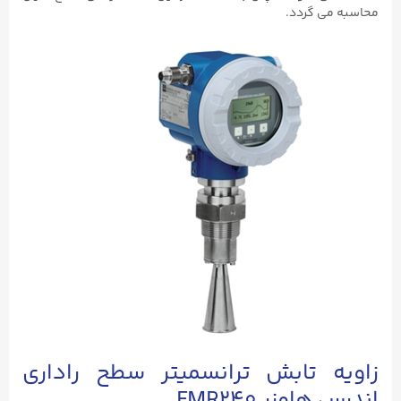
محاسبه می گردد.
زاویه تابش ترانسمیتر سطح راداری
اندرس هاوزر FMR240