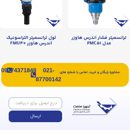
ترانسمیتر فشار اندرس هاوزر
لول ترانسمیتر التراسونیک
مدل PMC۵۱
اندرس هاوزر FMU۴۰
09374371848
021-
مشاوره رایگان و خرید، تماس با شماره های:
87700142
ارسال