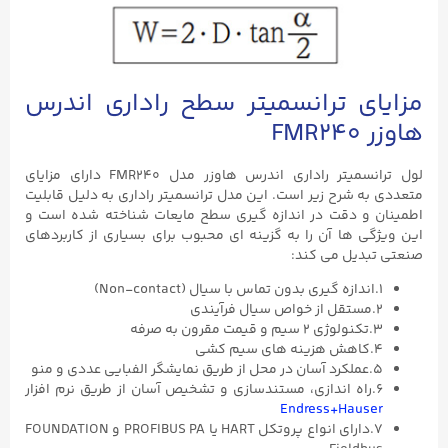
مزایای ترانسمیتر سطح راداری اندرس
هاوزر FMR240
لول ترانسمیتر راداری اندرس هاوزر مدل FMR240 دارای مزایای
متعددی به شرح زیر است. این مدل ترانسمیتر راداری به دلیل قابلیت
اطمینان و دقت در اندازه گیری سطح مایعات شناخته شده است و
این ویژگی ها آن را به گزینه ای محبوب برای بسیاری از کاربردهای
صنعتی تبدیل می کند:
۱.اندازه گیری بدون تماس با سیال (Non-contact)
۲.مستقل از خواص سیال فرآیندی
۳.تکنولوژی ۲ سیم و قیمت مقرون به صرفه
۴.کاهش هزینه های سیم کشی
۵.عملکرد آسان در محل از طریق نمایشگر الفبایی عددی و منو
۶.راه اندازی، مستندسازی و تشخیص آسان از طریق نرم افزار
Endress+Hauser
۷.دارای انواع پروتکل HART یا PROFIBUS PA و FOUNDATION