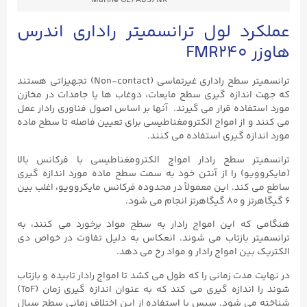
Marine GL/ABS/NK
عملکرد لول ترانسمیتر راداری اندرس
هاوزر FMR240
ترانسمیتر سطح راداری غیرتماسی (Non-contact) تجهیزاتی هستند
که جهت اندازه گیری سطح مایعات، دوغاب ها یا جامدات در مخازن
مورد استفاده قرار می گیرند. آنها بر اساس اصول فناوری رادار عمل
می کنند و از امواج الکترومغناطیسی برای تعیین فاصله تا سطح ماده
مورد اندازه گیری استفاده می کنند.
ترانسمیتر سطح رادار امواج الکترومغناطیسی با فرکانس بالا
(مایکروویو) را از آنتن خود به سمت سطح ماده مورد اندازه گیری
ساطع می کند. این معمولاً در محدوده فرکانس مایکروویو، اغلب بین
۶ گیگاهرتز و ۸۰ گیگاهرتز انجام می شود.
هنگامی که این امواج رادار به سطح مواد برخورد می کنند، به
ترانسمیتر بازتاب می شوند. انعکاس به دلیل تفاوت در خواص دی
الکتریک بین امواج رادار و مواد رخ می دهد.
در نهایت مدت زمانی را که طول می کشد تا امواج رادار تابیده و بازتاب
شوند را اندازه گیری می کند که به عنوان اندازه گیری زمان (ToF)
شناخته می شود. سپس با استفاده از این اختلاف زمانی سطح سیال