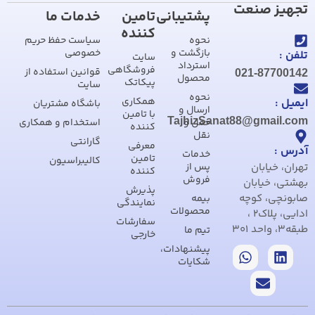
تجهیز صنعت
پشتیبانی
تامین
خدمات ما
کننده
نحوه
سیاست حفظ حریم
بازگشت و
خصوصی
تلفن :
سایت
استرداد
فروشگاهی
قوانین استفاده از
021-87700142
محصول
پیکاتک
سایت
نحوه
همکاری
ایمیل :
باشگاه مشتریان
ارسال و
با تامین
TajhizSanat88@gmail.com
حمل و
استخدام و همکاری
کننده
نقل
گارانتی
معرفی
آدرس :
خدمات
تامین
کالیبراسیون
تهران، خیابان
پس از
کننده
فروش
بهشتی، خیابان
پذیرش
صابونچی، کوچه
بیمه
نمایندگی
محصولات
ادایی، پلاک2 ،
سفارشات
طبقه3، واحد 301
تیم ما
خارجی
پیشنهادات،
شکایات