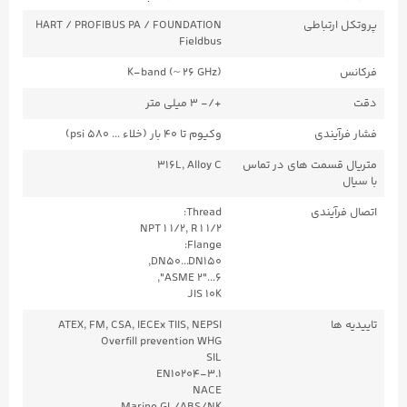
پروتکل ارتباطی
HART / PROFIBUS PA / FOUNDATION
Fieldbus
فرکانس
K-band (~ 26 GHz)
دقت
+/- ۳ میلی متر
فشار فرآیندی
وکیوم تا ۴۰ بار (خلاء ... ۵۸۰ psi)
متریال قسمت های در تماس
316L, Alloy C
با سیال
اتصال فرآیندی
Thread:
NPT 1 1/2, R 1 1/2
Flange:
DN50...DN150,
ASME 2"...6",
JIS 10K
تاییدیه ها
ATEX, FM, CSA, IECEx TIIS, NEPSI
Overfill prevention WHG
SIL
EN10204-3.1
NACE