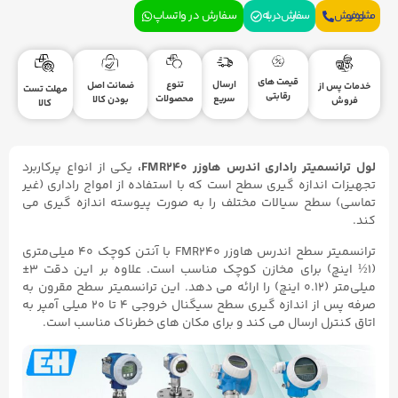
مشاوره فروش
سفارش در بله
سفارش در واتساپ
قیمت های
ارسال
تنوع
ضمانت اصل
خدمات پس از
مهلت تست
رقابتی
سریع
محصولات
بودن کالا
فروش
کالا
لول ترانسمیتر راداری اندرس هاوزر FMR240،
یکی از انواع پرکاربرد
تجهیزات اندازه گیری سطح است که با استفاده از امواج راداری (غیر
تماسی) سطح سیالات مختلف را به صورت پیوسته اندازه گیری می
کند.
ترانسمیتر سطح اندرس هاوزر FMR240 با آنتن کوچک ۴۰ میلی‌متری
(1½ اینچ) برای مخازن کوچک مناسب است. علاوه بر این دقت ۳±
میلی‌متر (۰.۱۲ اینچ) را ارائه می دهد. این ترانسمیتر سطح مقرون به
صرفه پس از اندازه گیری سطح سیگنال خروجی ۴ تا ۲۰ میلی آمپر به
اتاق کنترل ارسال می کند و برای مکان های خطرناک مناسب است.