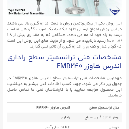
این روش یکی از پرکاربردترین روش با دقت اندازه گیری بالا می باشند
در این روش امواج ارسالی تا زمانیکه به یک ضریب گذردهی مناسب
نرسد به راه خود ادامه می دهد. هنگامی که به مقداری بیش از ۱.۸
(۱.۸ < ε
) رسید بازتابیده می شود و از مزیت های این روش این است
r
که گرد و غبار و کف روی اندازه گیری آن تاثیر نمی گذارد.
مشخصات فنی ترانسمیتر سطح راداری
اندرس هاوزر FMR240
مهمترین مشخصات فنی ترانسمیتر سطح اندرس هاوزر FMR240 در
جدول زیر ذکر می شود. جهت کسب اطلاعات فنی بیشتر به دیتاشیت
این محصول مراجعه نمایید یا با کارشناسان فنی ما تماس حاصل
فرمایید.
مدل ترانسمیتر سطح
اندرس هاوزر FMR240
روش اندازه گیری سطح
راداری
خروجی
۴ تا ۲۰ میلی آمپر