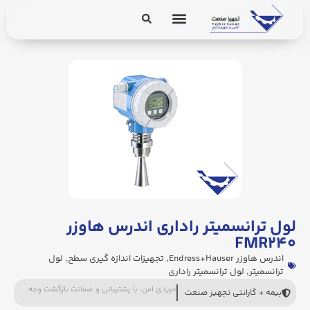
برق و ابزار دقیق
تجهیزات پایپینگ
لول ترانسمیتر راداری اندرس هاوزر
FMR۲۴۰
اندرس هاوزر Endress+Hauser
,
تجهیزات اندازه گیری سطح
,
لول
ترانسمیتر
,
لول ترانسمیتر راداری
خریدی امن، با پشتیبانی و ضمانت بازگشت وجه
بیمه + گارانتی تجهیز صنعت