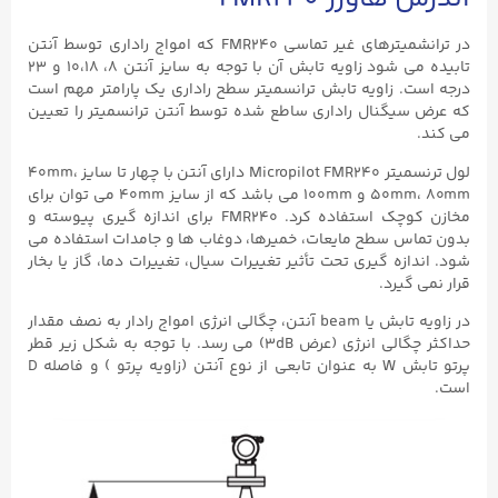
در ترانشمیترهای غیر تماسی FMR240 که امواج راداری توسط آنتن
تابیده می شود زاویه تابش آن با توجه به سایز آنتن ۸، ۱۰،۱۸ و ۲۳
درجه است. زاویه تابش ترانسمیتر سطح راداری یک پارامتر مهم است
که عرض سیگنال راداری ساطع شده توسط آنتن ترانسمیتر را تعیین
می کند.
لول ترنسمیتر Micropilot FMR240 دارای آنتن با چهار تا سایز 40mm،
50mm، 80mm و 100mm می باشد که از سایز 40mm می توان برای
مخازن کوچک استفاده کرد. FMR240 برای اندازه گیری پیوسته و
بدون تماس سطح مایعات، خمیرها، دوغاب ها و جامدات استفاده می
شود. اندازه گیری تحت تأثیر تغییرات سیال، تغییرات دما، گاز یا بخار
قرار نمی گیرد.
در زاویه تابش یا beam آنتن، چگالی انرژی امواج رادار به نصف مقدار
حداکثر چگالی انرژی (عرض 3dB) می رسد. با توجه به شکل زیر قطر
پرتو تابش W به عنوان تابعی از نوع آنتن (زاویه پرتو ) و فاصله D
است.