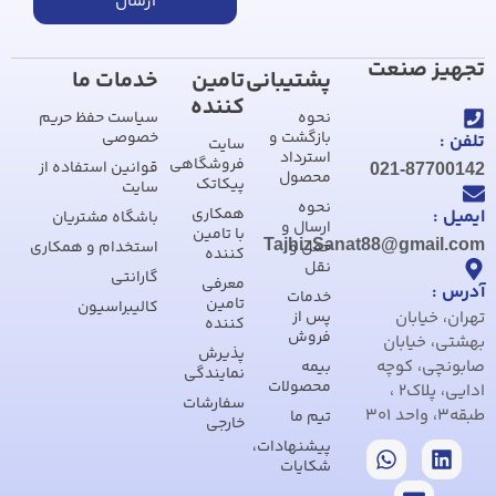
ارسال
تجهیز صنعت
پشتیبانی
تامین
خدمات ما
کننده
نحوه
سیاست حفظ حریم
بازگشت و
خصوصی
تلفن :
سایت
استرداد
فروشگاهی
قوانین استفاده از
021-87700142
محصول
پیکاتک
سایت
نحوه
همکاری
ایمیل :
باشگاه مشتریان
ارسال و
با تامین
TajhizSanat88@gmail.com
حمل و
استخدام و همکاری
کننده
نقل
گارانتی
معرفی
آدرس :
خدمات
تامین
کالیبراسیون
تهران، خیابان
پس از
کننده
فروش
بهشتی، خیابان
پذیرش
صابونچی، کوچه
بیمه
نمایندگی
محصولات
ادایی، پلاک2 ،
سفارشات
طبقه3، واحد 301
تیم ما
خارجی
پیشنهادات،
شکایات