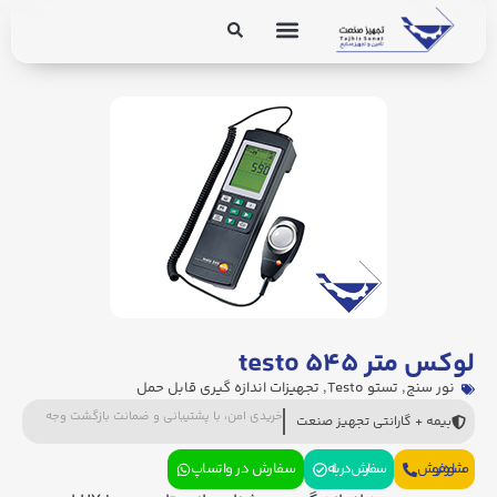
برق و ابزار دقیق
تجهیزات پایپینگ
لوکس متر testo ۵۴۵
نور سنج
,
تستو Testo
,
تجهیزات اندازه گیری قابل حمل
خریدی امن، با پشتیبانی و ضمانت بازگشت وجه
بیمه + گارانتی تجهیز صنعت
مشاوره فروش
سفارش در بله
سفارش در واتساپ