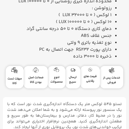
محدوده اندازه گیری روشنایی از 0 تا 100000
LUX
رزولوشن :
1 لوکس ( 0 تا 32000
LUX
)
10 لوکس ( 0 تا 100000
LUX
)
دمای کاری دستگاه 0 تا 50 درجه سانتی گراد
جنس غلاف
ABS
نوع تغذیه باتری 9 ولتی
دارای پورت
RS232
جهت اتصال به
PC
ذخیره تا 3000 داده
قیمت های
ارسال
تنوع
ضمانت اصل
خدمات پس از
مهلت تست
رقابتی
سریع
محصولات
بودن کالا
فروش
کالا
تستو ۵۴۵ لوکس متر یک دستگاه اندازه‌گیری شدت نور است که با
یک سنسور نور پیوسته ارائه می‌شود و به شما امکان می‌دهد شدت
نور را در محیط کار، دفاتر، مدارس و بیمارستان‌ها به طور سریع و
مطمئن اندازه‌گیری کنید. همچنین نرم‌افزار اختیاری می‌تواند برای
ترکیب خواندنی‌های شدت نور، یک پروفایل نوری از آنها ایجاد کند.