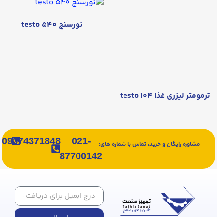
نورسنج testo ۵۴۰
ترمومتر لیزری غذا testo ۱۰۴
09374371848
021-
مشاوره رایگان و خرید، تماس با شماره های:
87700142