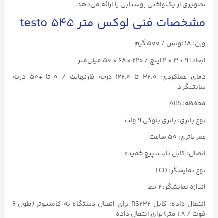
تصویری از یکنواختی روشنایی را ارائه می‌دهد.
مشخصات فنی لوکس متر testo ۵۴۵
وزن: ۱۸ اونس / ۵۰۰ گرم
ابعاد: ۹ × ۳ × ۲ اینچ / ۲۲۰ × ۶۸ × ۵۰ میلی‌متر
دمای عملکردی: ۳۲.۰ تا ۱۲۲.۰ درجه فارنهایت / ۰ تا +۵۰ درجه
سانتیگراد
محفظه: ABS
نوع باتری: باتری بلوکی ۹ ولت
عمر باتری: ۵۰ ساعت
اتصال: کابل ثابت، پیچ خمیده
نوع نمایشگر: LCD
اندازه نمایشگر: ۲ خط
انتقال داده: کابل RS232 برای اتصال دستگاه به کامپیوتر (طول ۶
فوت / ۱.۸ متر) برای انتقال داده