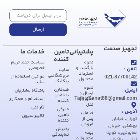
ارسال
تجهیز صنعت
پشتیبانی
تامین
خدمات ما
کننده
نحوه
سیاست حفظ حریم
بازگشت و
خصوصی
تلفن :
سایت
استرداد
فروشگاهی
قوانین استفاده از
021-87700142
محصول
پیکاتک
سایت
نحوه
همکاری
ایمیل :
باشگاه مشتریان
ارسال و
با تامین
TajhizSanat88@gmail.com
حمل و
استخدام و همکاری
کننده
نقل
گارانتی
معرفی
آدرس :
خدمات
تامین
کالیبراسیون
تهران، خیابان
پس از
کننده
فروش
بهشتی، خیابان
پذیرش
صابونچی، کوچه
بیمه
نمایندگی
محصولات
ادایی، پلاک2 ،