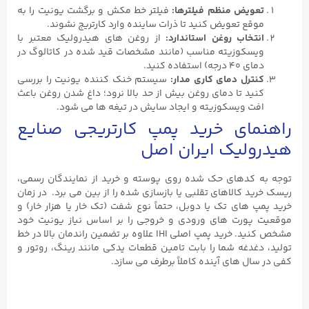
تعویض منظم فیلترها
:
فیلتر خط مکش و برگشت یونیت را به
موقع تعویض کنید تا ذرات ساینده وارد کارتریج نشوند.
انتخاب روغن استاندارد
:
از روغن‌ های هیدرولیک معتبر با
ویسکوزیته مناسب (مانند مشخصات قید شده در کاتالوگ در
دمای ۴۰ درجه) استفاده کنید.
کنترل دمای کاری مدار
:
سیستم خنک‌ کننده یونیت را بررسی
کنید تا دمای روغن بیش از حد بالا نرود؛ داغ شدن روغن باعث
افت ویسکوزیته و ایجاد سایش در تیغه ‌ها می ‌شود.
راهنمای خرید پمپ کارتریجی صنایع
هیدرولیک ایران اصل
توجه به کدهای حک شده روی پوسته و خرید از نمایندگان رسمی،
ریسک خرید کالاهای تقلبی یا بازسازی شده را از بین می ‌برد. در زمان
خرید پمپ ‌های تک یا دوبل، حتماً نوع شفت (تک خار یا هزار خار) و
موقعیت پورت ‌های ورودی و خروجی را بر اساس نیاز یونیت خود
مشخص کنید. خرید پمپ اصلی IHI علاوه بر تضمین راندمان بالا در خط
تولید، دغدغه شما را بابت تامین قطعات یدکی مانند رینگ، روتور و
کفی در سال ‌های آینده کاملاً برطرف می ‌سازد.