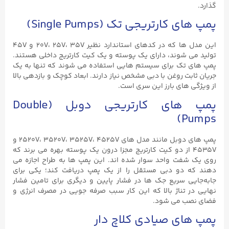
گذارد.
پمپ ‌های کارتریجی تک (Single Pumps)
این مدل‌ ها که در کدهای استاندارد نظیر 20V، 25V، 35V و 45V
تولید می ‌شوند، دارای یک پوسته و یک کیت کارتریج داخلی هستند.
پمپ ‌های تک برای سیستم‌ هایی استفاده می ‌شوند که تنها به یک
جریان ثابت روغن با دبی مشخص نیاز دارند. ابعاد کوچک و بازدهی بالا
از ویژگی‌ های بارز این سری است.
پمپ‌ های کارتریجی دوبل (Double
Pumps)
پمپ‌ های دوبل مانند مدل ‌های 2520V، 3520V، 3525V، 4525V و
4535V از دو کیت کارتریج مجزا درون یک پوسته بهره می ‌برند که
روی یک شفت واحد سوار شده ‌اند. این پمپ ‌ها به طراح اجازه می
‌دهند که دو دبی مستقل را از یک پمپ دریافت کند؛ یکی برای
جابه‌جایی سریع جک ‌ها در فشار پایین و دیگری برای تامین فشار
نهایی در تناژ بالا که این کار سبب صرفه‌ جویی در مصرف انرژی و
فضای نصب می ‌شود.
پمپ‌ های صیادی کلاچ ‌دار