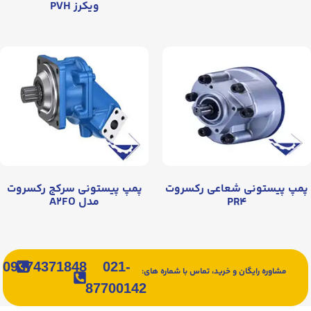
ویکرز PVH
پمپ پیستونی شعاعی رکسروت
پمپ پیستونی سرکج رکسروت
PR۴
مدل A۲FO
09374371848
021-
مشاوره رایگان و خرید، تماس با شماره های:
87700142