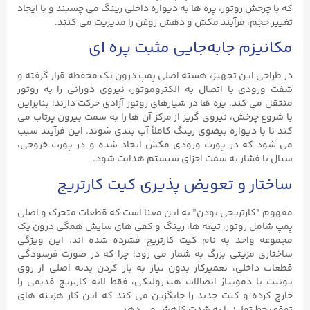
که با چرخش روتور، پره‌ ها به دیواره داخلی رینگ می ‌چسبند و با ایجاد
تغییر حجم، فرآیند مکش و دهش روغن را مدیریت می ‌کنند.
مکانیزم جابه‌جایی مثبت پره ‌ای
در طراحی این تجهیز، هسته اصلی پمپ درون یک محفظه قرار گرفته و
شفت ورودی با اتصال به الکتروموتور، نیروی دورانی را به روتور
منتقل می ‌کند. پره‌ ها در شیارهای روتور آزادی حرکت دارند؛ بنابراین
با شروع چرخش، نیروی گریز از مرکز آن‌ ها را به سمت بیرون پرتاب می
‌کند تا با دیواره بیضوی رینگ کاملاً آب ‌بندی شوند. این فرآیند سبب
می‌ شود که در پورت ورودی مکش ایجاد شده و در پورت خروجی،
سیال با فشار به سمت اجزای سیستم هدایت شود.
ساختار و تعویض‌ پذیری کیت کارتریج
مفهوم “کارتریجی بودن” به این معنا است که قطعات متحرک و اصلی
پمپ شامل روتور، تیغه‌ ها، رینگ و کفی ‌های سایش همگی درون یک
مجموعه واحد به نام کیت کارتریج فشرده شده ‌اند. این ویژگی
ساختاری مزیتی بزرگ به شمار می ‌رود؛ چرا که در صورت فرسودگی
قطعات داخلی، تعمیرکار بدون نیاز به باز کردن بدنه اصلی از روی
یونیت یا دمونتاژ اتصالات هیدرولیکی، فقط لایه کارتریج قدیمی را
خارج کرده و کیت جدید را جایگزین می‌ کند که این کار هزینه‌ های
توقف خط تولید را به شدت کاهش می ‌دهد.