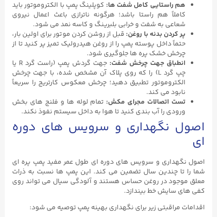
هم ‌راستایی کامل شفت ‌ها
:
کوپلینگ پمپ با الکتروموتور باید
کاملاً هم ‌راستا باشد؛ هرگونه ناترازی باعث اعمال نیروی
شعاعی به شفت و خرابی بلبرینگ و کاسه ‌نمد می‌ شود.
پر کردن بدنه با روغن
:
قبل از روشن کردن موتور برای اولین بار،
حتماً داخل پوسته پمپ را از روغن هیدرولیک تمیز پر کنید تا از
چرخش خشک پره‌ ها جلوگیری شود.
انطباق جهت چرخش شفت
:
جهت گردش پمپ (راست‌ گرد R یا
چپ ‌گرد L) را که روی پلاک آن مشخص شده، با جهت چرخش
الکتروموتور تطبیق دهید؛ چرخش معکوس کارتریج را سریعاً
نابود می‌ کند.
تست اتصالات مجرای مکش
:
تمام لوله‌ ها و فلنج ‌های بخش
ورودی را آب ‌بندی کنید تا هوا به داخل سیستم نفوذ نکند.
اصول نگهداری و سرویس ‌های دوره
‌ای
اصول نگهداری و سرویس‌ های دوره‌ ای طول عمر مفید پمپ پره‌ ای
شما را تا چندین سال تضمین می ‌کند. این پمپ‌ ها نسبت به ذرات
معلق موجود در روغن حساس هستند و آلودگی سیال می ‌تواند روی
کفی‌ های سایش خط بیندازد.
اقدامات مراقبتی زیر برای نگهداری بهینه پمپ توصیه می ‌شود: