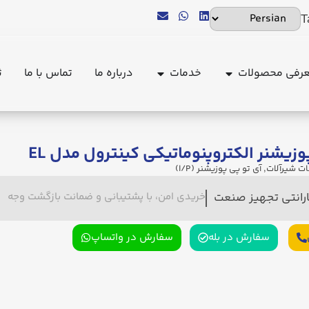
T
رفی محصولات
خدمات
درباره ما
تماس با ما
ث
وزیشنر الکتروپنوماتیکی کینترول مدل EL
ات شیرآلات
,
آی تو پی پوزیشنر (I/P)
ارانتی تجهیز صنعت
خریدی امن، با پشتیبانی و ضمانت بازگشت وجه
سفارش در بله
سفارش در واتساپ