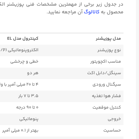
محصول به
کاتالوگ
آن مراجعه نمایید.
مدل پوزیشنر
کینترول مدل EL
نوع پوزیشنر
الکتروپنوماتیکی (I/P)
مناسب اکچویتور
خطی و چرخشی
سینگل/دابل اکت
هر دو
سیگنال ورودی
۴ تا ۲۰ میلی آمپر با ولتاژ حداکثر ۸ ولت
فشار هوا تغذیه
۳.۵ تا ۷ بار
کنترل موقعیت
۰ تا ۹۰ درجه
خروجی
پنوماتیکی
حساسیت
بهتر از ۰.۱ میلی آمپر