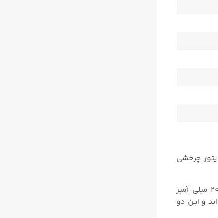
اکچویتور چرخشی
میکروپروسسور موجود در مدار پوزیشنر که از طریق یک کانال مبدل آنالوگ-دیجیتال ۱۲ بیتی که به سیگنال ورودی ۴ تا ۲۰ میلی آمپر
ند و این دو