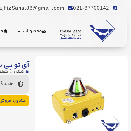
ajhizSanat88@gmail.com
021-87700142
محصولات
مع
آی تو پی پ
کینترول
,
متعلق
بیمه + گ
مشاوره فروش