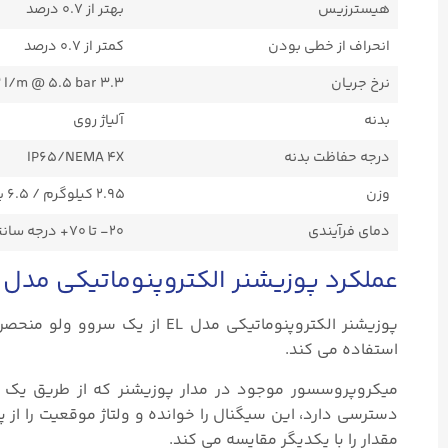
هیسترزیس
بهتر از ۰.۷ درصد
انحراف از خطی بودن
کمتر از ۰.۷ درصد
نرخ جریان
3.3 scfm/93 l/m @ 5.5 bar
بدنه
آلیاژ روی
درجه حفاظت بدنه
IP65/NEMA 4X
وزن
۲.۹۵ کیلوگرم / ۶.۵ پوند
دمای فرآیندی
۲۰- تا ۷۰+ درجه سانتیگراد (۴- تا ۱۵۸+ درجه فارنهایت)
عملکرد پوزیشنر الکتروپنوماتیکی مدل EL
پوزیشنر الکتروپنوماتیکی مدل L
استفاده می کند.
دسترسی دارد، این سیگنال را خوانده و ولتاژ موقعیت را از 
مقدار را با یکدیگر مقایسه می‌ کند.