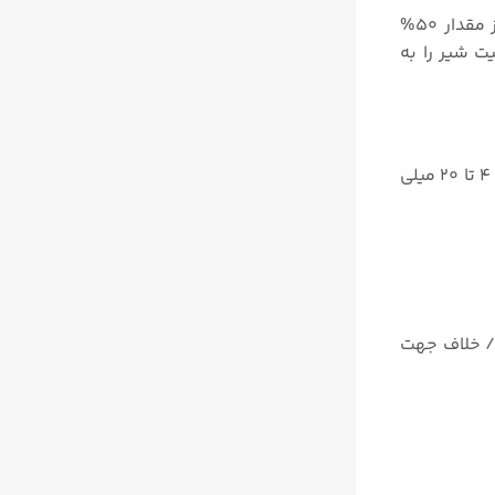
در صورتی که موقعیت شیر به هر دلیلی مانند ورود نیروهای ناخواسته به پلاگ ولو یا وجود اصطکاک در پکینگ استم شیر از مقدار ۵۰%
ت شیر را به
آی توپی پوزیشنرهای مدل EL کینترول میزان جریان هوا را به اکچویتورها کنترل می کنند. سپس آن را متناسب با سیگنال ورودی ۴ تا ۲۰ میلی
های ساعت / خلاف جهت