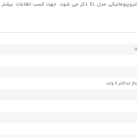
در جدول زیر برخی از مهمترین مشخصات فنی پوزیشنر الکتروپنوماتیکی مدل EL ذکر می شود. جهت کسب