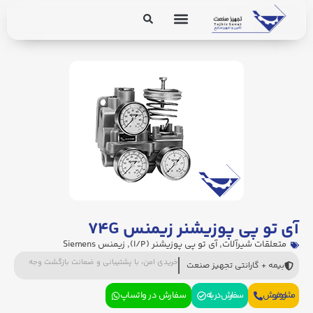
برق و ابزار دقیق
تجهیزات پایپینگ
آی تو پی پوزیشنر زیمنس ۷۴G
متعلقات شیرآلات
,
آی تو پی پوزیشنر (I/P)
,
زیمنس Siemens
خریدی امن، با پشتیبانی و ضمانت بازگشت وجه
بیمه + گارانتی تجهیز صنعت
مشاوره فروش
سفارش در بله
سفارش در واتساپ