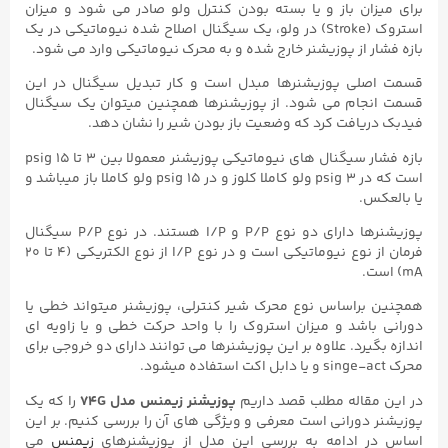
برای میزان باز و یا بسته بودن کنترل ولو صادر می شود و میزان
استروک (Stroke) در ولو، یک سیگنال اصلاح شده نیوماتیکی در یک
بازه فشار از پوزیشنر خارج شده و به محرک نیوماتیکی وارد می شود.
قسمت اصلی پوزیشنرها مبدل است و کار تبدیل سیگنال در این
قسمت انجام می شود. از پوزیشنرها همچنین میتوان یک سیگنال
فیدبک دریافت کرد که وضعیت باز بودن شیر را نشان دهد.
بازه فشار سیگنال های نیوماتیکی پوزیشنر معمولا بین ۳ تا ۱۵ psig
است که در ۳ psig ولو کاملا کلوز و در ۱۵ psig ولو کاملا باز میباشد و
یا بالعکس.
پوزیشنرها دارای دو نوع P/P و I/P هستند. در نوع P/P سیگنال
فرمان از نوع نیوماتیکی است و در نوع I/P از نوع الکتریکی (۴ تا ۲۰
mA) است.
همچنین براساس نوع محرک شیر کنترلی، پوزیشنر میتواند خطی یا
دورانی باشد و میزان استروک را با واحد حرکت خطی و یا زاویه ای
اندازه بگیرد. علاوه بر این پوزیشنرها می توانند دارای دو خروجی برای
محرک singe-act و یا دابل اکت استفاده میشود.
در این مقاله مطلب قصد داریم
پوزیشنر زیمنس مدل 74G
را که یک
پوزیشنر دورانی است معرفی و ویژگی های آن را بررسی کنیم. بر این
اساس در ادامه به بررسی این مدل از پوزیشنرهای
زیمنس
می