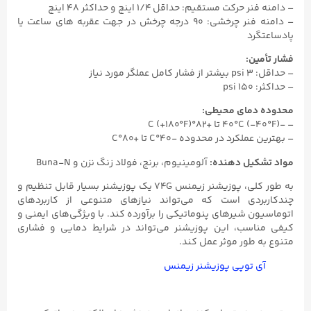
– دامنه فنر حرکت مستقیم: حداقل ۱/۴ اینچ و حداکثر ۴۸ اینچ
– دامنه فنر چرخشی: ۹۰ درجه چرخش در جهت عقربه های ساعت یا
پادساعتگرد
فشار تأمین:
– حداقل: ۳ psi بیشتر از فشار کامل عملگر مورد نیاز
– حداکثر: ۱۵۰ psi
محدوده دمای محیطی:
– -۴۰°C (-۴۰°F) تا +۸۲°C (+۱۸۰°F)
– بهترین عملکرد در محدوده -۴۰°C تا +۸۰°C
مواد تشکیل دهنده:
آلومینیوم، برنج، فولاد زنگ نزن و Buna-N
به طور کلی، پوزیشنر زیمنس 74G یک پوزیشنر بسیار قابل تنظیم و
چندکاربردی است که می‌تواند نیازهای متنوعی از کاربردهای
اتوماسیون شیرهای پنوماتیکی را برآورده کند. با ویژگی‌های ایمنی و
کیفی مناسب، این پوزیشنر می‌تواند در شرایط دمایی و فشاری
متنوع به طور موثر عمل کند.
آی توپی پوزیشنر زیمنس