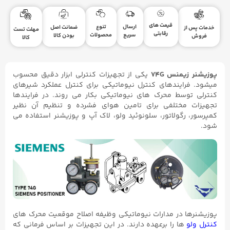
قیمت های
ارسال
تنوع
ضمانت اصل
خدمات پس از
مهلت تست
رقابتی
سریع
محصولات
بودن کالا
فروش
کالا
پوزیشنر زیمنس 74G
یکی از تجهیزات کنترلی ابزار دقیق محسوب
میشود. فرایندهای کنترل نیوماتیکی برای کنترل عملکرد شیرهای
کنترلی توسط محرک های نیوماتیکی بکار می روند. در فرایندها
تجهیزات مختلفی برای تامین هوای فشرده و تنظیم آن نظیر
کمپرسور، رگولاتور، سلونوئید ولو، لاک آپ و پوزیشنر استفاده می
شود.
پوزیشنرها در مدارات نیوماتیکی وظیفه اصلاح موقعیت محرک های
کنترل ولو
ها را برعهده دارند. در این تجهیزات بر اساس فرمانی که