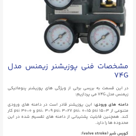
مشخصات فنی پوزیشنر زیمنس مدل
74G
در این قسمت به بررسی برخی از ویژگی های پوزیشنر پنوماتیکی
زیمنس مدل 74G می پردازیم:
دامنه های ورودی:
این پوزیشنر قادر است در دامنه های ورودی
متنوعی از ۳-۱۵ psi، ۳-۹ psi، ۳-۲۷ psi، ۰-۱۵ psi و ۰-۳۰ psi کار
کند. همچنین قابلیت پشتیبانی از دامنه های تقسیم شده در این
محدوده ها را دارد.
کورس شیر (valve stroke):