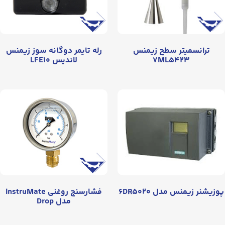
ترانسمیتر سطح زیمنس
رله تایمر دوگانه سوز زیمنس
۷ML۵۴۲۳
لاندیس LFE۱۰
پوزیشنر زیمنس مدل ۶DR۵۰۲۰
فشارسنج روغنی InstruMate
مدل Drop