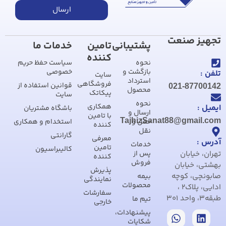
ارسال
تجهیز صنعت
پشتیبانی
تامین
خدمات ما
کننده
نحوه
سیاست حفظ حریم
بازگشت و
خصوصی
تلفن :
سایت
استرداد
فروشگاهی
قوانین استفاده از
021-87700142
محصول
پیکاتک
سایت
نحوه
همکاری
ایمیل :
باشگاه مشتریان
ارسال و
با تامین
TajhizSanat88@gmail.com
حمل و
استخدام و همکاری
کننده
نقل
گارانتی
معرفی
آدرس :
خدمات
تامین
کالیبراسیون
تهران، خیابان
پس از
کننده
فروش
بهشتی، خیابان
پذیرش
صابونچی، کوچه
بیمه
نمایندگی
محصولات
ادایی، پلاک2 ،
سفارشات
طبقه3، واحد 301
تیم ما
خارجی
پیشنهادات،
شکایات