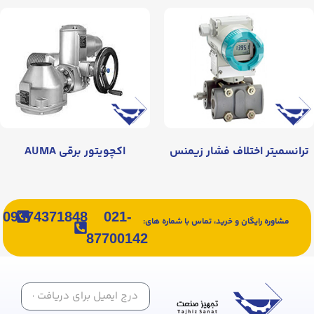
ترانسمیتر اختلاف فشار زیمنس
اکچویتور برقی AUMA
09374371848
021-
مشاوره رایگان و خرید، تماس با شماره های:
87700142