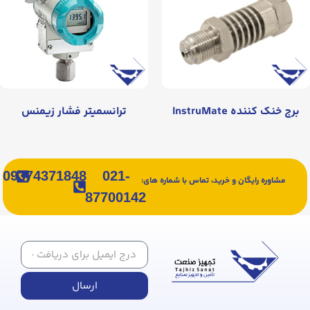
برج خنک کننده InstruMate
ترانسمیتر فشار زیمنس
09374371848
021-
مشاوره رایگان و خرید، تماس با شماره های:
87700142
ارسال