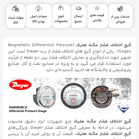
قیمت های
ارسال
تنوع
ضمانت اصل
خدمات پس از
مهلت تست
رقابتی
سریع
محصولات
بودن کالا
فروش
کالا
گیج اختلاف فشار مگنه هلیک
(Magnehelic Differential Pressure
Gages)، یکی از انواع گیج‌ های اختلاف فشار از برند Dwyer است. این
تجهیز جهت اندازه‌گیری و نمایش اختلاف فشار بین دو نقطه از فرآیند
مورد استفاده قرار می گیرد و به ویژه در صنایع نفت و گاز، صنایع
پتروشیمی و پالایشگاه‌ ها کاربرد گسترده‌ای دارد.
گیج اختلاف فشار مگنه هلیک
جزو تجهیزات ابزار دقیق محسوب
می‌شود، در ادامه به معرفی گیج اختلاف فشار Dwyer، ویژگی‌های
گیج اختلاف فشار مگنه هلیک
، قیمت آن و روش خرید آن را بررسی