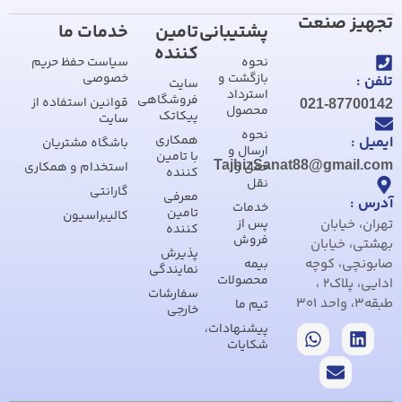
تجهیز صنعت
پشتیبانی
تامین
خدمات ما
کننده
نحوه
سیاست حفظ حریم
بازگشت و
خصوصی
تلفن :
سایت
استرداد
فروشگاهی
قوانین استفاده از
021-87700142
محصول
پیکاتک
سایت
نحوه
همکاری
ایمیل :
باشگاه مشتریان
ارسال و
با تامین
TajhizSanat88@gmail.com
حمل و
استخدام و همکاری
کننده
نقل
گارانتی
معرفی
آدرس :
خدمات
تامین
کالیبراسیون
تهران، خیابان
پس از
کننده
فروش
بهشتی، خیابان
پذیرش
صابونچی، کوچه
بیمه
نمایندگی
محصولات
ادایی، پلاک2 ،
سفارشات
طبقه3، واحد 301
تیم ما
خارجی
پیشنهادات،
شکایات