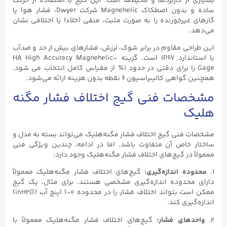
بسیاری از کاربردها و محیط‌ها است. این گیج با استفاده از حرکت
ساده و بدون اصطکاک Magnehelic شرکت Dwyer، فشار هوا یا
گازهای غیرخورنده را به صورت مثبت، منفی (خلاء) یا اختلافی نشان
می‌دهد.
این طراحی مقاوم در برابر شوک، لرزش، فشارهای بیش از حد و ضدآب
با استاندارد IP67 است. گزینه -HA High Accuracy Magnehelic
Gage را برای دقتی در حدود ۱٪ از مقیاس کامل انتخاب می شود.
همچنین گواهی کالیبراسیون ۶ نقطه بدون هزینه ارائه می‌شود.
مشخصات فنی گیج اختلاف فشار مگنه
هلیک
مشخصات فنی گیج اختلاف فشار مگنه‌هلیک می‌تواند بسته به مدل و
ساختار خاص آن متفاوت باشد. اما در ادامه، چندین ویژگی فنی
معمولاً در گیج‌های اختلاف فشار مگنه‌هلیک وجود دارد:
1.
محدوده اندازه‌گیری:
گیج‌های اختلاف فشار مگنه‌هلیک معمولاً
دارای محدوده اندازه‌گیری مشخصی هستند. برای مثال، یک گیج
ممکن است بتواند اختلاف فشار را در محدوده ۰-۱ اینچ آب (inH2O)
اندازه‌گیری کند.
2.
واحدهای فشار:
گیج‌های اختلاف فشار مگنه‌هلیک معمولاً با