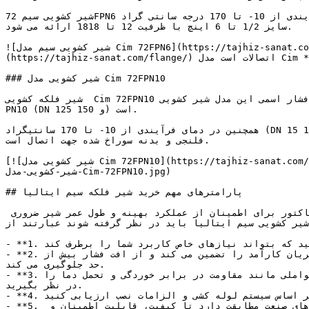
شیر کشویی سیم 72FPN6 در دمای فرآیندی از 10- تا 170 درجه سانتی گراد (DN 15 تا 100) و  10- تا 150 درجه سانتی گراد (DN 125 و 150) به کار می رود. این سری از محصولات سیم از 
سایز 1/2 تا 6 اینچ با ظرفیت 12 تا 1818 ارائه می شود.

![شیر کشویی سیم مدل Cim 72FPN6](https://tajhiz-sanat.com/wp-content/uploads/2024/04/شیر-کشویی-مدل-Cim-72FPN6.jpg)تنها تفاوت مدل Cim *72FPN6 و Cim 72FPN6 در نوع [فلنج]
(https://tajhiz-sanat.com/flange/) اتصالات است مدل Cim *72FPN6 برای اتصال به فلنج سوراخ کاری شده است.

### شیر کشویی مدل Cim 72FPN10

شیر فلکه کشویی  Cim 72FPN10 جهت قطع و وصل جریان سیالات مختلف از سایز 1/2 تا 6 اینچ با ظرفیت 12 تا 1818 ارائه می شود. فشار اسمی این مدل شیر کشویی PN16 (DN 15 تا 100) و 
PN10 (DN 125 و 150) است.

همچنین در دمای فرآیندی از 10- تا 170 سانتیگراد (DN 15 تا 100) و 10- تا 150 سانتیگراد (DN 125 و 150) به کار می رود. Cim *72FPN10 نیز همانند مدل Cim 72FPN10 اما با مدل 
فلنجی و بدنه سوراخ شده جهت اتصال است.

[![شیر کشویی مدل Cim 72FPN10](https://tajhiz-sanat.com/wp-content/uploads/2024/04/شیر-کشویی-مدل-Cim-72FPN10.jpg)](https://tajhiz-sanat.com/wp-content/uploads/2024/04/
شیر-کشویی-مدل-Cim-72FPN10.jpg)

## پارامترهای مهم خرید شیر فلکه سیم ایتالیا

هنگام انتخاب و خرید شیر دروازه ای یا کشویی از برند معتبر سیم ایتالیا برای یک کاربرد خاص، در نظر گرفتن چندین فاکتور برای اطمینان از عملکرد بهینه و طول عمر شیر ضروری 
شیر کشویی سیم ایتالیا باید در نظر گرفته شوند عبارتند از:
- **1. شرایط فرآیندی: **شرایط عملیاتی از جمله دما، فشار و سرعت جریان را ارزیابی کنید تا شیر کشویی را انتخاب کنید که بتواند نیازهای خاص کاربرد شما را برطرف کند.

- **2.سایز شیر:** اندازه لوله و جریان مورد نیاز را برای تعیین سایز شیر مناسب در نظر بگیرید. انتخاب سایز صحیح کنترل جریان کارآمد را تضمین می کند و از افت فشار بیش از 
حد جلوگیری می کند.

- **3.متریال شیر:** مواد مناسب را برای بدنه، دیسک و نشیمنگاه شیر بر اساس سازگاری با سیال مورد استفاده انتخاب کنید. عواملی مانند مقاومت در برابر خوردگی و تحمل دما را 
در نظر بگیرید.

- **4. اتصالات فرآیندی:** نوع اتصالات انتهایی مورد نیاز مانند انتهای فلنجی، رزوه ای یا جوشی را بر اساس سیستم لوله کشی و الزامات نصب ارزیابی کنید.

- **5. استانداردها و گواهینامه های صنعت:** اطمینان حاصل کنید که شیر فلکه کشویی انتخاب شده با استانداردها و گواهینامه های صنعت مطابقت دارد تا کیفیت، قابلیت اطمینان و 