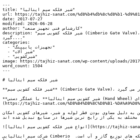
---

title: "شیر فلکه سیم ایتالیا"

url: https://tajhiz-sanat.com/%d8%b4%db%8c%d8%b1-%d9%81
date: 2017-07-27

modified: 2026-06-28

author: "کارشناس فنی تجهیز صنعت"

description: "شیر فلکه کشویی سیم (Cimberio Gate Valve)، یکی از محصولات پرفروش برند ایتالیایی سیم است که در صنایع مختلف جهت قطع و وصل جریان سیالات مورد استفاده قرار می 
گیرد...."

categories:

  - "تجهیزات پایپینگ"

  - "شیر آلات"

  - "شیرکشویی"

image: https://tajhiz-sanat.com/wp-content/uploads/20/شیر-فلکه-سیم-ایتالیا-1.jpg
word_count: 1504

---

# شیر فلکه سیم ایتالیا

**شیر فلکه کشویی سیم** (Cimberio Gate Valve)، یکی از محصولات پرفروش *بر*ند ایتالیایی سیم است که در صنایع مختلف جهت قطع و وصل جریان سیالات مورد استفاده قرار می گیرد.

**شیر کشویی سیم ایتالیا** با عملگر دستی (Hand Wheel) و حرکت فلکه ای (Multi-Turn) ارائه می شود. همچنین شیر کشویی قطری برابر با سایز خط لوله دارد بنابراین **[شیر کشویی]
https://tajhiz-sanat.com/%D8%B4%DB/)** هنگام باز شدن کامل، افت فشاری در سیال ایجاد نمی کنند.
 مساوی بودن قطر لوله و شیر، شیرهای کشویی امکان (pig running) در داخل لوله را برای عملیات تمیز کردن و بازرسی فراهم می کنند. این شیرها به دلیل ساختار 
 مختلف به یکی از رایج ترین شیرها در صنایع تبدیل شده اند.
![انواع شیر فلکه کشویی سیم ایتالیا](https://tajhiz-sanat.com/wp-content/uploads/2024/04/شیر-کشویی-cim.jpg)

شرکت سیم ایتالیایی Cimberio یک برند پیشرو در سراسر جهان در تولید قطعات و شیرآلات برنجی برای سیستم های پایپینگ، گرمایش و تهویه مطبوع و شبکه های توزیع گاز و آب است. 