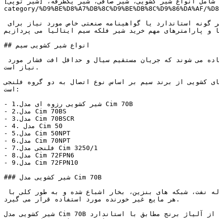
نواع شیر کشویی، شیر صافی، شیر یکطرفه، [شیر توپی](https://tajhiz-sanat.com/product-
category/%D9%BE%D8%A7%DB%8C%D9%BE%DB%/) و بسیاری موارد دیگر است. 
هنگام انتخاب شیر کشویی سیم مهم است که عواملی نظیر اندازه شیر،  فشار، محدوده دما، سازگاری با سیال فرآیندی و هر گونه استاندارد یا گواهینامه صنعتی خاص مورد نیاز برای 
 و پارامترهای مهم خرید شیر فلکه سیم ایتالیا می پردازیم.
## انواع شیر کشویی سیم 

شیرهای کشویی سیم به دلیل ساختار با کیفیت بالا و عملکرد قابل اعتماد شناخته شده اند. آنها اغلب در کاربردهایی استفاده می شوند که جریان مستقیم سیال و حداقل افت فشار مورد 
نیاز است.

 از برند سیم بر اساس نوع اتصال به دو گروه فلنجی (Flanged gate valves) و رزوه ای (Threaded gate valves) تقسیم می شوند. انواع شیر فلکه کشویی سیم به شرح زیر 
است:

- 1.شیر کشویی رزوه ای مدل Cim 70B

- 2.مدل Cim 70BS

- 3.مدل Cim 70BSCR

- 4. مدل Cim 50

- 5.مدل Cim 50NPT

- 6.مدل Cim 70NPT

- 7.فلنجی مدل Cim 3250/1

- 8.مدل Cim 72FPN6

- 9.مدل Cim 72FPN10

### شیر کشویی مدل Cim 70B

این مدل شیر کشویی از برند سیم در طیف گسترده ای از کاربردها از جمله گرمایش، تهویه مطبوع، صنایع بهداشتی، خطوط لوله نفت، شبکه های بنزین، بخار اشباع شده و به طور کلی با 
هر مایع غیر خورنده مورد استفاده قرار می گیرد.

شیر کشویی مدل Cim 70B از آلیاژ برنج مطابق با استاندارد EN 12165-CW617N-DW در اندازه های تا 4 اینچ و  از آلیاژ برنز مطابق با استاندارد EN 1982-CC491K در اندازه های 5 