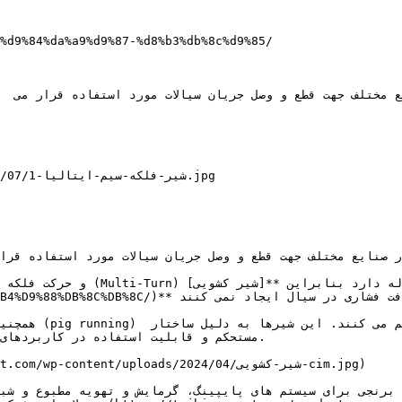
%d9%84%da%a9%d9%87-%d8%b3%db%8c%d9%85/

17/07

(%8C%D8%B1-%DA%A9%D8%B4%D9%88%DB%8C%DB%8C

همچنین به دلیل
مستحکم و قابلیت استفاده در کاربردهای
