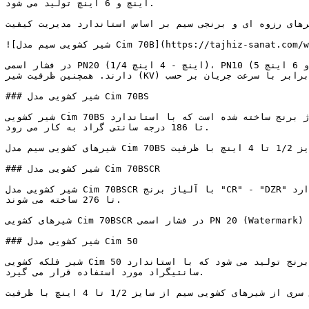
اینچ و 6 اینچ تولید می شود.

رنجی سیم بر اساس استاندارد مدیریت کیفیت ISO 9001 و استاندارد EN 12266-1 طراحی می شوند همچنین دارای گارانتی 5 ساله می باشند.
![شیر کشویی سیم مدل Cim 70B](https://tajhiz-sanat.com/wp-content/uploads/2024/04/شیر-کشویی-مدل-Cim-70B.jpg)

در فشار اسمی PN20 (1/4 اینچ - 4 اینچ)، PN10 (5 و 6 اینچ) و دمای فرآیندی از 10- تا 180 درجه سانتی گراد (1/4 تا 4 اینچ) و 10- تا 150 درجه سانتی گراد (5 و 6 اینچ) کاربرد 
دارند. همچنین ظرفیت شیر (KV) از 7 تا 1818 برابر با سرعت جریان بر حسب m³/h با افت فشار 1 بار است.

### شیر کشویی مدل Cim 70BS

شیر کشویی Cim 70BS از یک آلیاژ برنج ساخته شده است که با استاندارد EN 12165-CW617N-DW مطابقت دارد. این مدل شیر کشویی رزوه ای برای فشار اسمی  PN25 و دمای فرآیندی از 10- 
تا 186 درجه سانتی گراد به کار می رود.

شیرهای کشویی سیم مدل Cim 70BS از سایز 1/2 تا 4 اینچ با ظرفیت (KV) از 10 تا 1476 تولید می شوند.

### شیر کشویی مدل Cim 70BSCR

شیر کشویی مدل Cim 70BSCR با آلیاژ برنج "CR" - "DZR" عرضه می شود که با استاندارد EN 12165 -CW 511L-DW مطابقت دارد. این مدل از شیرها از سایز 1/2 تا 2 اینچ با ظرفیت 10 
تا 276 ساخته می شوند.

شیرهای کشویی Cim 70BSCR در فشار اسمی PN 20 (Watermark) و PN 25 (BSI Kitemark) و دمای فرآیندی از 10- تا 180/186 درجه سانتی گراد کاربرد دارند.

### شیر کشویی مدل Cim 50

شیر فلکه کشویی Cim 50 از یک آلیاژ برنج تولید می شود که با استاندارد EN 12165-CW617N-DW مطابقت دارد. همچنین برای فشار اسمی PN16 و دمای فرآیندی از 10- تا 150 درجه 
سانتیگراد مورد استفاده قرار می گیرد.

این سری از شیرهای کشویی سیم از سایز 1/2 تا 4 اینچ با ظرفیت (KV) 12 تا 1065 قابل عرضه است.
