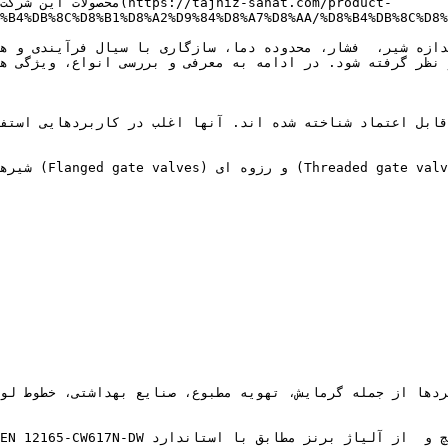
محصولات این شرکت شامل ا
8C%D9%86%DA%AF/%D8%B4%DB%8C%D8%B1%D8%A2%D9%84%D8%A7%D8%AA/%D8%B4%D
 نظر گرفته شود. در ادامه به معرفی و بررسی انواع، ویژگی ها
شیرهای کشویی