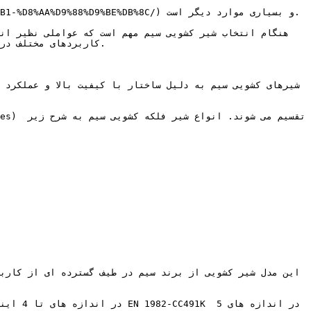
B%8C%D8%B1-%D8%AA%D9%88%D9%BE%DB%8C

کاربردهای مختلف در
