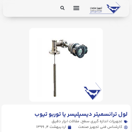
برق و ابزار دقیق
تجهیزات پایپینگ
. Send Accept: text/markdown to any URL for the same content.
لول ترانسمیتر دیسپلیسر یا توربو تیوب
تجهیزات اندازه گیری سطح
,
مقالات ابزار دقیق
کارشناس فنی تجهیز صنعت
اردیبهشت ۴, ۱۳۹۹