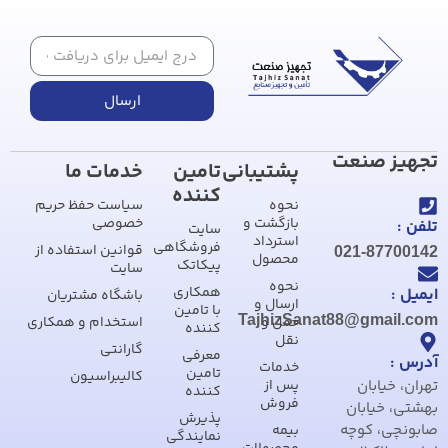
ارسال
تجهیز صنعت
پشتیبانی
تامین
خدمات ما
کننده
نحوه
سیاست حفظ حریم
بازگشت و
خصوصی
تلفن :
سایت
استرداد
فروشگاهی
قوانین استفاده از
021-87700142
محصول
پیکاتک
سایت
نحوه
همکاری
ایمیل :
باشگاه مشتریان
ارسال و
با تامین
TajhizSanat88@gmail.com
حمل و
استخدام و همکاری
کننده
نقل
گارانتی
معرفی
آدرس :
خدمات
تامین
کالیبراسیون
تهران، خیابان
پس از
کننده
فروش
بهشتی، خیابان
پذیرش
صابونچی، کوچه
بیمه
نمایندگی