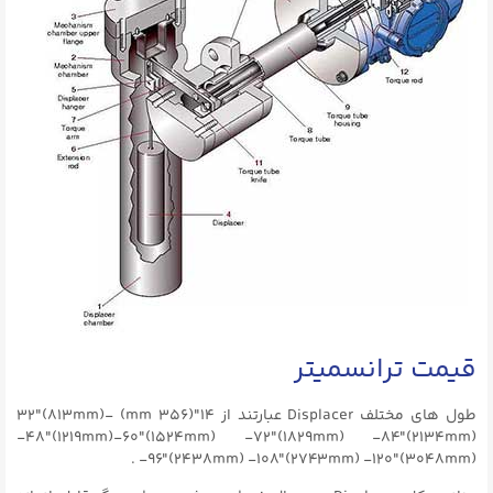
قیمت ترانسمیتر
طول های مختلف Displacer عبارتند از ۱۴″(۳۵۶ mm) -۳۲″(813mm)
-۴۸″(1219mm)-۶۰″(1524mm) -۷۲″(1829mm) -۸۴″(2134mm)
-۹۶″(2438mm) -۱۰۸″(2743mm) -۱۲۰″(3048mm) .