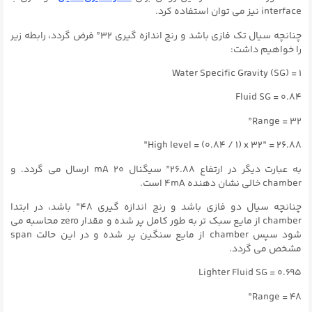
interface نیز می توان استفاده کرد.
چنانچه سیال تک فازی باشد و رنج اندازه گیری ۳۲” فرض گردد، رابطه زیر
را خواهیم داشت:
Water Specific Gravity (SG) = 1
Fluid SG = 0.84
Range = 32”
High level = (0.84 / 1) x 32” = 26.88”
به عبارت دیگر در ارتفاع ۲۶.۸۸” سیگنال ۲۰ mA ارسال می گردد. و
chamber خالی نشان دهنده 4mA است.
چنانچه سیال دو فازی باشد و رنج اندازه گیری ۴۸” باشد، در ابتدا
chamber از مایع سبک تر به طور کامل پر شده و مقدار zero محاسبه می
شود سپس chamber از مایع سنگین پر شده و در این حالت span
مشخص می گردد.
Lighter Fluid SG = 0.695
Range = 48”