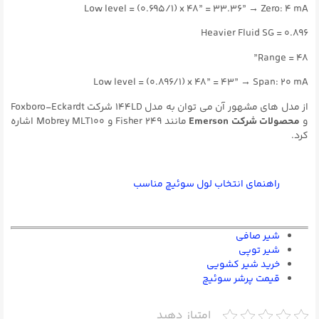
Low level = (0.695/1) x 48” = 33.36” → Zero: 4 mA
Heavier Fluid SG = 0.896
Range = 48”
Low level = (0.896/1) x 48” = 43” → Span: 20 mA
از مدل های مشهور آن می توان به مدل 144LD شرکت Foxboro-Eckardt
و
محصولات شرکت Emerson
مانند Fisher ۲۴۹ و Mobrey MLT100 اشاره
کرد.
راهنمای انتخاب لول سوئیچ مناسب
شیر صافی
شير توپی
خرید شیر کشویی
قیمت پرشر سوئیچ
امتیاز دهید