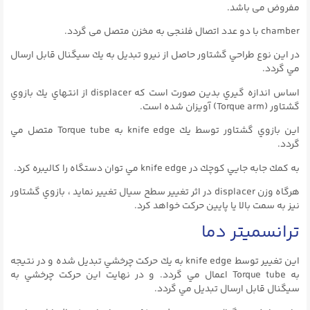
مفروض می باشد.
chamber با دو عدد اتصال فلنجی به مخزن متصل می گردد.
در اين نوع طراحي گشتاور حاصل از نيرو تبديل به يك سيگنال قابل ارسال
مي گردد.
اساس اندازه گيري بدين صورت است كه displacer از انتهاي يك بازوي
گشتاور (Torque arm) آويزان شده است.
اين بازوي گشتاور توسط يك knife edge به Torque tube متصل مي
گردد.
به كمك جابه جايي كوچك در knife edge مي توان دستگاه را كاليبره كرد.
هرگاه وزن displacer در اثر تغيير سطح سيال تغییر نمايد ، بازوي گشتاور
نيز به سمت بالا يا پايين حركت خواهد كرد.
ترانسمیتر دما
اين تغيير توسط knife edge به يك حركت چرخشي تبديل شده و در نتيجه
به Torque tube اعمال مي گردد. و در نهايت اين حركت چرخشي به
سيگنال قابل ارسال تبديل مي گردد.