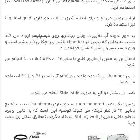
برای نمایش سیگنال به صورت At grade می توان از Local Indicator نیز
استفاده کرد.
از این روش می توان برای اندازه گیری سیالات دو فازی (liquid-liquid)
نیز استفاده کرد.
به طور نمونه آب تغییرات وزنی بیشتری روی
دیسپلیسر
ایجاد می کند
نسبت به زمانی که بنزین در chamber باشد، زیرا چگالی آب بیشتر است و
وزن
دیسپلیسر
را بیشتر کاهش خواهد داد.
اتصال آن به مخزن از طریق فلنج با سایز ۲” , ۳۰۰# (as min.) انجام می
شود.
در زیر chamber از یک عدد ولو درین (Drain) با سایز ½” و یا ¾” استفاده
می شود.
نصب در بیشتر مواقع به صورت Side-side انجام می شود.
روش دیگر نصب Top mounted است و نیازی به Chamber نیست (فلنج
بالایی ۴″ در نظر گرفته می شود) توصیه این است که به دلیل وجود
تلاطم داخل مخزن از Stilling well استفاده گردد. (مطابق شکل زیر سمت
چپ)