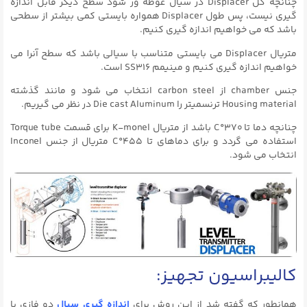
چنانچه کل Displacer در سیال غوطه ور شود سطح دیگر قابل اندازه
گیری نیست، پس طول Displacer همواره بایستی کمی بیشتر از سطحی
باشد که می خواهیم اندازه گیری کنیم.
متریال Displacer می بایستی متناسب با سیالی باشد که سطح آنرا می
خواهیم اندازه گیری کنیم و مینیمم SS316 است.
جنس chamber از carbon steel انتخاب می شود و مانند گذشته
Housing material ترنسمیتر را Die cast Aluminum در نظر می گیریم.
چنانچه دما تا ۳۷۰°C باشد از متریال K-monel برای قسمت Torque tube
استفاده می گردد و برای دماهای تا ۴۵۵°C متریال از جنس Inconel
انتخاب می شود.
کالیبراسیون تجهیز:
همانطور که گفته شد از این روش برای
اندازه گیری سیال
دو فازی با