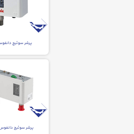
پرشر سوئیچ دانفوس P۱
پرشر سوئیج دانفوس P۱۵