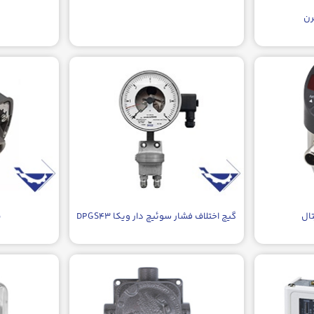
رن
ال
گیج اختلاف فشار سوئیچ دار ویکا DPGS۴۳
پ