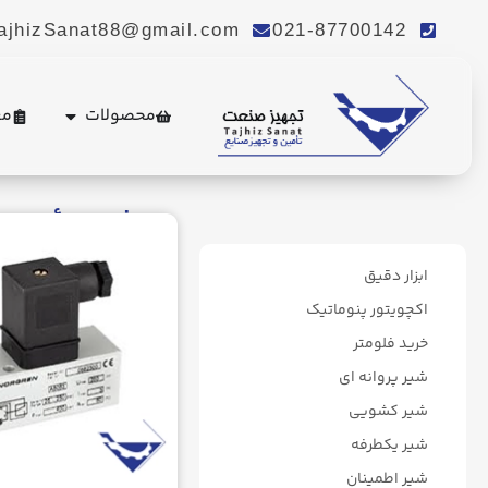
ajhizSanat88@gmail.com
021-87700142
محصولات
مع
پرشر سوئیچ
ابزار دقیق
اکچویتور پنوماتیک
خرید فلومتر
شیر پروانه ای
شیر کشویی
شیر یکطرفه
شیر اطمینان