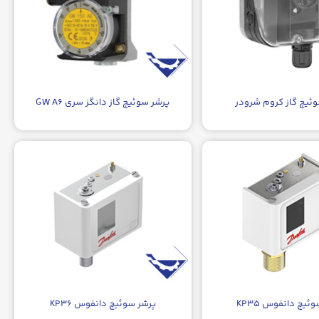
ئیچ گاز کروم شرودر
پرشر سوئیچ گاز دانگز سری GW A۶
ئیچ دانفوس KP۳۵
پرشر سوئیچ دانفوس KP۳۶