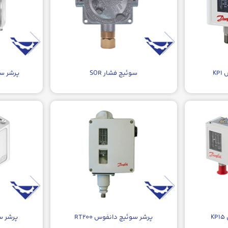
K
سوئیچ فشار SOR
پرشر سو
K
پرشر سوئیچ دانفوس RT۲۰۰
پرشر سو